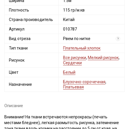
Ширина
1.5м
Плотность
115 гр/м.кв
Страна производитель
Китай
Артикул
010787
Вид отреза
Рвем по нитке
?
Тип ткани
Плательный хлопок
Все рисунки
,
Мелкий рисунок
,
Рисунок
Сердечки
Цвет
Белый
Блузочно-сорочечная
,
Назначение
Платьевая
Описание
Внимание! На ткани встречаются непрокрасы (печать
местами бледнее), легкая размытость рисунка, затемнение
тона ткани вдоль кромки на расстоянии до 5 см от края, на