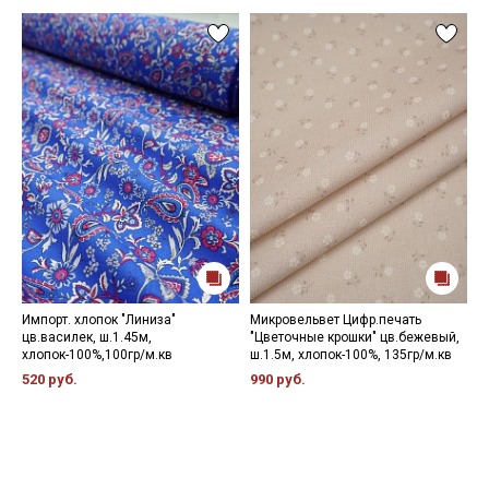
Импорт. хлопок "Линиза"
Микровельвет Цифр.печать
В
цв.василек, ш.1.45м,
"Цветочные крошки" цв.бежевый,
"
хлопок-100%,100гр/м.кв
ш.1.5м, хлопок-100%, 135гр/м.кв
ш
520 руб.
990 руб.
5