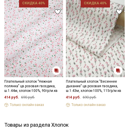
СКИДКА 40%
СКИДКА 40%
Плательный хлопок "Нежная
Плательный хлопок "Весеннее
полянка" цв.розовая гвоздика,
дыхание" цв.розовая гвоздика,
ш.1.44м, хлопок-100%, 90гр/м.кв
ш.1.43м, хлопок-100%, 115гр/м.кв
414 руб.
690 руб.
414 руб.
690 руб.
Только онлайн-заказ
Только онлайн-заказ
Товары из раздела Хлопок