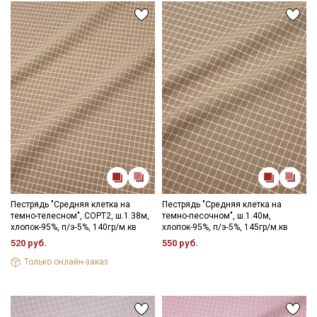
Секретная рассылка от Купава
Мы публикуем здесь дополнительные
промокоды и скидки до 30% на узкие
категории тканей
Пестрядь "Средняя клетка на
Пестрядь "Средняя клетка на
Электронная почта
темно-телесном", СОРТ2, ш.1.38м,
темно-песочном", ш.1.40м,
хлопок-95%, п/э-5%, 140гр/м.кв
хлопок-95%, п/э-5%, 145гр/м.кв
520 руб.
550 руб.
Только онлайн-заказ
Подписаться