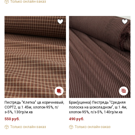
Только онлайн-заказ
Пестрядь "Клетка" цв.коричневый,
Брак(уценка) Пестрядь "Средняя
СОРТ2, ш.1.45м, хлопок-95%, п/
полоска на шоколадном", ш.1.4м,
э-5%, 130гр/м.кв
хлопок-95%, п/э-5%, 140гр/м.кв
550 руб.
490 руб.
Только онлайн-заказ
Только онлайн-заказ