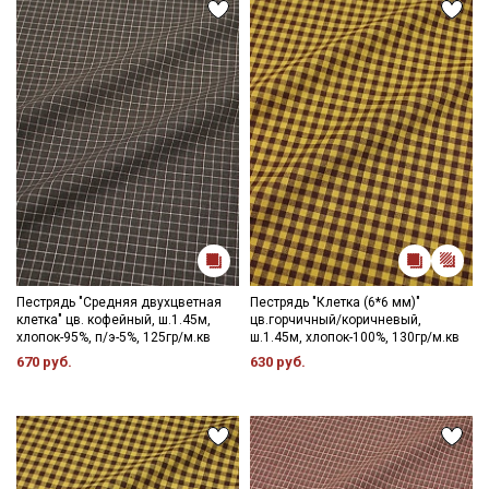
Пестрядь "Средняя двухцветная
Пестрядь "Клетка (6*6 мм)"
клетка" цв. кофейный, ш.1.45м,
цв.горчичный/коричневый,
хлопок-95%, п/э-5%, 125гр/м.кв
ш.1.45м, хлопок-100%, 130гр/м.кв
670 руб.
630 руб.