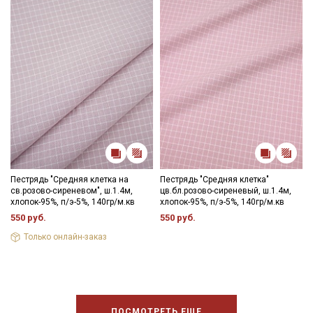
Ознакомлен(а) с
Политикой обработки персональных
данных
и даю
Согласие на обработку персональных
данных
Даю
Согласие на получение рекламных и
информационных рассылок
Пестрядь "Средняя клетка на
Пестрядь "Средняя клетка"
св.розово-сиреневом", ш.1.4м,
цв.бл.розово-сиреневый, ш.1.4м,
хлопок-95%, п/э-5%, 140гр/м.кв
хлопок-95%, п/э-5%, 140гр/м.кв
550 руб.
550 руб.
Только онлайн-заказ
ПОСМОТРЕТЬ ЕЩЕ