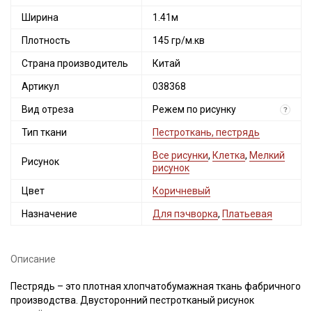
Ширина
1.41м
Плотность
145 гр/м.кв
Страна производитель
Китай
Артикул
038368
Вид отреза
Режем по рисунку
?
Тип ткани
Пестроткань, пестрядь
Все рисунки
,
Клетка
,
Мелкий
Рисунок
рисунок
Цвет
Коричневый
Назначение
Для пэчворка
,
Платьевая
Описание
Пестрядь – это плотная хлопчатобумажная ткань фабричного
производства. Двусторонний пестротканый рисунок