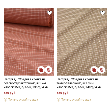
Пестрядь "Средняя клетка на
Пестрядь "Средняя клетка на
розово-терракотовом", ш.1.4м,
темно-телесном", ш.1.39м,
хлопок-95%, п/э-5%, 135гр/м.кв
хлопок-95%, п/э-5%, 140гр/м.кв
550 руб.
550 руб.
Только онлайн-заказ
Только онлайн-заказ