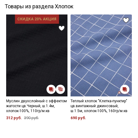
Товары из раздела Хлопок
СКИДКА 20% АКЦИЯ
Муслин двухслойный с эффектом
Теплый хлопок "Клетка-пунктир"
М
жатости цв.Черный, ш.1.4м,
цв.винтажный джинсовый,
р
хлопок-100%, 110гр/м.кв
ш.1.5м, хлопок-100%, 160гр/м.кв
х
312 руб.
390 руб.
690 руб.
6