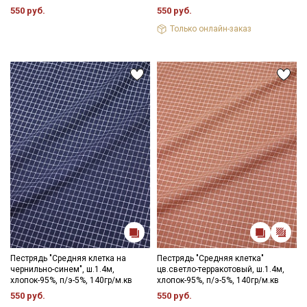
550 руб.
550 руб.
Только онлайн-заказ
Пестрядь "Средняя клетка на
Пестрядь "Средняя клетка"
чернильно-синем", ш.1.4м,
цв.светло-терракотовый, ш.1.4м,
хлопок-95%, п/э-5%, 140гр/м.кв
хлопок-95%, п/э-5%, 140гр/м.кв
550 руб.
550 руб.