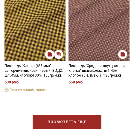
Пестрядь "Клетка (6*6 мм)"
Пестрядь "Средняя двухцветная
цв.горчичный/коричневый, ВИД2,
клетка" цв.шоколад, ш.1.45м,
ш.1.45м, хлопок-100%, 130гр/м.кв
хлопок-95%, п/э-5%, 130гр/м.кв
630 руб.
650 руб.
Только онлайн-заказ
ПОСМОТРЕТЬ ЕЩЕ