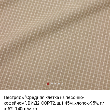
Пестрядь "Средняя клетка на песочно-
кофейном", ВИД2, СОРТ2, ш.1.45м, хлопок-95%, п/
э-5%, 140гр/м.кв