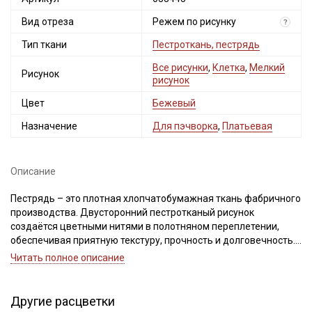
Вид отреза
Режем по рисунку
?
Тип ткани
Пестроткань, пестрядь
Все рисунки
,
Клетка
,
Мелкий
Рисунок
рисунок
Цвет
Бежевый
Назначение
Для пэчворка
,
Платьевая
Описание
Пестрядь – это плотная хлопчатобумажная ткань фабричного
производства. Двусторонний пестротканый рисунок
создаётся цветными нитями в полотняном переплетении,
обеспечивая приятную текстуру, прочность и долговечность.
Читать полное описание
Идеально подходит для пошива традиционной одежды:
платьев, юбок, сарафанов, костюмов, жилетов и интерьерного
текстиля: покрывал, декоративных подушек, скатертей,
Другие расцветки
прихваток.