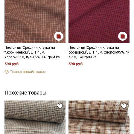
Секретная рассылка от Купава
Мы публикуем здесь дополнительные
промокоды и скидки до 30% на узкие
Пестрядь "Средняя клетка на
Пестрядь "Средняя клетка на
категории тканей
т.коричневом", ш.1.45м,
бордовом", ш.1.45м, хлопок-95%, п/
хлопок-85%, п/э-15%, 140гр/м.кв
э-5%, 140гр/м.кв
Электронная почта
590 руб.
590 руб.
Только онлайн-заказ
Похожие товары
Подписаться
Ознакомлен(а) с
Политикой обработки персональных
данных
и даю
Согласие на обработку персональных
данных
Даю
Согласие на получение рекламных и