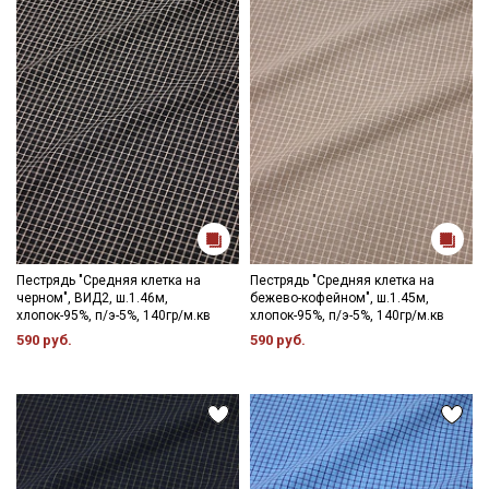
настроек вашего монитора и номера партии. Для точного
соответствия цвета рекомендуем заказать образец ткани или
связаться с менеджером для уточнения наличия образцов и
цвета перед оформлением заказа.
Пестрядь "Средняя клетка на
Пестрядь "Средняя клетка на
черном", ВИД2, ш.1.46м,
бежево-кофейном", ш.1.45м,
хлопок-95%, п/э-5%, 140гр/м.кв
хлопок-95%, п/э-5%, 140гр/м.кв
590 руб.
590 руб.