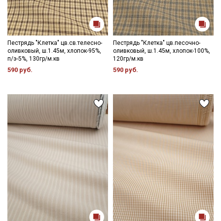
Пестрядь "Клетка" цв.св.телесно-
Пестрядь "Клетка" цв.песочно-
оливковый, ш.1.45м, хлопок-95%,
оливковый, ш.1.45м, хлопок-100%,
п/э-5%, 130гр/м.кв
120гр/м.кв
590 руб.
590 руб.