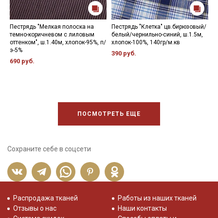
Пестрядь "Мелкая полоска на
Пестрядь "Клетка" цв.бирюзовый/
П
темно-коричневом с лиловым
белый/чернильно-синий, ш.1.5м,
м
оттенком", ш.1.40м, хлопок-95%, п/
хлопок-100%, 140гр/м.кв
х
э-5%
390 руб.
5
690 руб.
ПОСМОТРЕТЬ ЕЩЕ
Сохраните себе в соцсети
Распродажа тканей
Работы из наших тканей
Отзывы о нас
Наши контакты