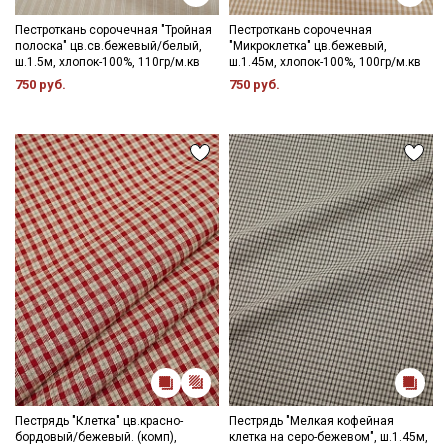
Пестроткань сорочечная "Тройная
Пестроткань сорочечная
полоска" цв.св.бежевый/белый,
"Микроклетка" цв.бежевый,
ш.1.5м, хлопок-100%, 110гр/м.кв
ш.1.45м, хлопок-100%, 100гр/м.кв
750 руб.
750 руб.
Пестрядь "Клетка" цв.красно-
Пестрядь "Мелкая кофейная
бордовый/бежевый. (комп),
клетка на серо-бежевом", ш.1.45м,