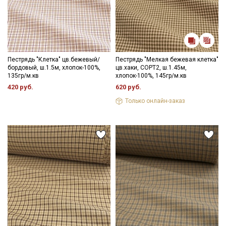
Пестрядь "Клетка" цв.бежевый/
Пестрядь "Мелкая бежевая клетка"
бордовый, ш.1.5м, хлопок-100%,
цв.хаки, СОРТ2, ш.1.45м,
135гр/м.кв
хлопок-100%, 145гр/м.кв
420 руб.
620 руб.
Только онлайн-заказ