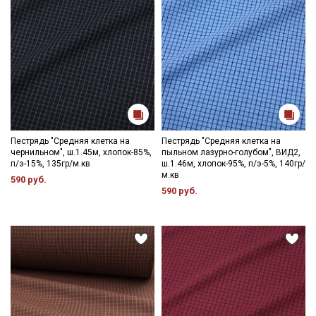
Пестрядь "Средняя клетка на
Пестрядь "Средняя клетка на
чернильном", ш.1.45м, хлопок-85%,
пыльном лазурно-голубом", ВИД2,
п/э-15%, 135гр/м.кв
ш.1.46м, хлопок-95%, п/э-5%, 140гр/
м.кв
590 руб.
590 руб.