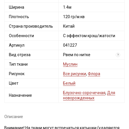
Ширина
1.4м
Плотность
120 гр/м.кв
Страна производитель
Китай
Особенности
С эффектом крэш/жатости
Артикул
041227
Вид отреза
Рвем по нитке
?
Тип ткани
Муслин
Рисунок
Все рисунки
,
Флора
Цвет
Белый
Блузочно-сорочечная
,
Для
Назначение
новорожденных
Описание
Внимание! На ткани могут встречаться катышки (удаляются