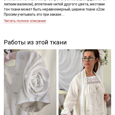
липким валиком), вплетение нитей другого цвета, местами
тон ткани может быть неравномерный, ширина ткани ±2см.
Просим учитывать это при заказе.
Читать полное описание
Муслин двухслойный с эффектом жатости - это натуральная
ткань из 100% хлопка мягкая, нежная и приятная для тела, с
объемной, рельефной фактурой и выраженным эффектом
волнистой жатости. Состоит из двух слоев тончайшего
Работы из этой ткани
муслина с редким переплетением, слои внутри прошиты
тонкой нитью, благодаря двухслойности, практически не
просвечивает. При всей легкости и воздушности ткань
достаточно прочная и износостойкая, но стоит учитывать, что
из-за рыхлого переплетения, на швах при сильной нагрузке
склонна к расхождению нитей, поэтому рекомендуется
выбирать модели свободного кроя.
Муслин отлично подходит для пошива взрослой и детской
одежды, домашнего текстиля, прекрасно смотрится в
сочетании с сатином, вафельным полотном, фактурным
хлопком.
Секретная рассылка от Купава
Ткань дает усадку до 5% перед пошивом постирайте отрез
при температуре дальнейших стирок, не выше 40C
Мы публикуем здесь дополнительные
Уход: