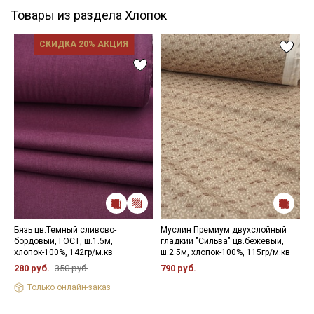
Товары из раздела Хлопок
СКИДКА 20% АКЦИЯ
Бязь цв.Темный сливово-
Муслин Премиум двухслойный
Ф
бордовый, ГОСТ, ш.1.5м,
гладкий "Сильва" цв.бежевый,
в
хлопок-100%, 142гр/м.кв
ш.2.5м, хлопок-100%, 115гр/м.кв
ш
280 руб.
350 руб.
790 руб.
5
Только онлайн-заказ