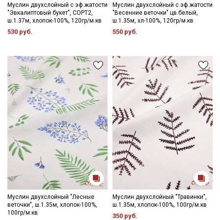
Муслин двухслойный с эф.жатости
Муслин двухслойный с эф.жатости
"Эвкалиптовый букет", СОРТ2,
"Весенние веточки" цв.белый,
ш.1.37м, хлопок-100%, 120гр/м.кв
ш.1.35м, хл-100%, 120гр/м.кв
530 руб.
550 руб.
Муслин двухслойный "Лесные
Муслин двухслойный "Травинки",
веточки", ш.1.35м, хлопок-100%,
ш.1.35м, хлопок-100%, 100гр/м.кв
100гр/м.кв
350 руб.