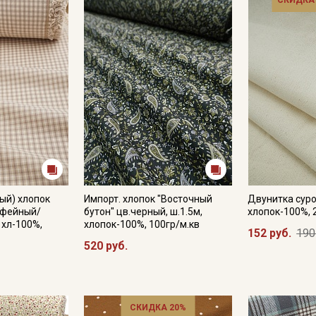
СКИДКА
ый) хлопок
Импорт. хлопок "Восточный
Двунитка суро
кофейный/
бутон" цв.черный, ш.1.5м,
хлопок-100%, 
 хл-100%,
хлопок-100%, 100гр/м.кв
152 руб.
190
520 руб.
СКИДКА 20%