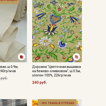
 20% АКЦИЯ
вая, ш.0.9м,
Дорожка "Цветочная вышивка
240гр/м.кв
на бежево-оливковом", ш.0.5м,
хлопок-100%, 226гр/м.кв
 руб.
240 руб.
- 30% ТКАНЬ В ОТРЕЗАХ