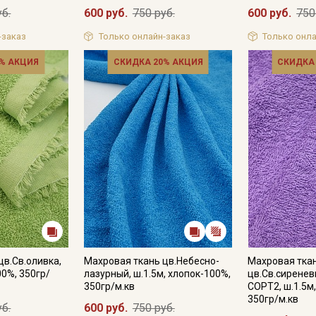
уб.
600 руб.
750 руб.
600 руб.
750
-заказ
Только онлайн-заказ
Только онла
% АКЦИЯ
СКИДКА 20% АКЦИЯ
СКИДКА
Секретная рассылка от
Купава
Мы публикуем здесь дополнительные
промокоды и скидки до 30% на узкие
цв.Св.оливка,
Махровая ткань цв.Небесно-
Махровая тка
категории тканей
00%, 350гр/
лазурный, ш.1.5м, хлопок-100%,
цв.Св.сиренев
350гр/м.кв
СОРТ2, ш.1.5м
Электронная почта
350гр/м.кв
уб.
600 руб.
750 руб.