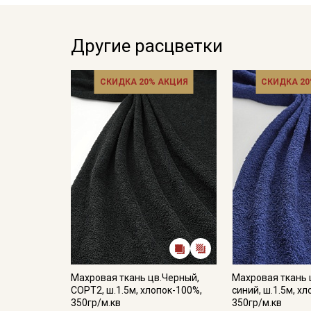
Другие расцветки
СКИДКА 20% АКЦИЯ
СКИДКА 20
Махровая ткань цв.Черный,
Махровая ткань 
СОРТ2, ш.1.5м, хлопок-100%,
синий, ш.1.5м, х
350гр/м.кв
350гр/м.кв