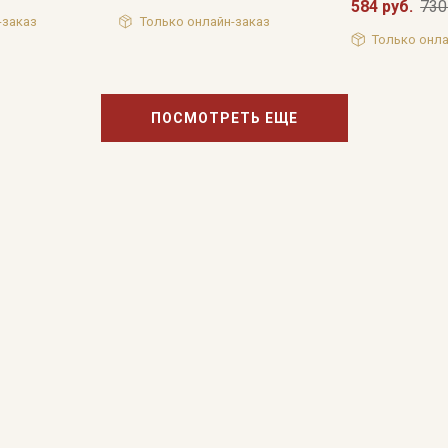
584 руб.
730
-заказ
Только онлайн-заказ
Только онла
Подписаться
ПОСМОТРЕТЬ ЕЩЕ
Ознакомлен(а) с
Политикой обработки персональных
данных
и даю
Согласие на обработку персональных
данных
Даю
Согласие на получение рекламных и
информационных рассылок