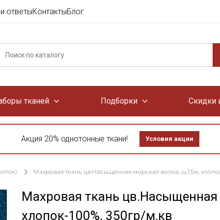
и ответы
Контакты
Блог
аборы тканей
Подборки
Скидки 
Акция 20% однотонные ткани!
Условия акции
лопок)
Махровая ткань цв.Насыщенная морская волна, ш.1.5м, хлопок
Махровая ткань цв.Насыщенная 
хлопок-100%, 350гр/м.кв