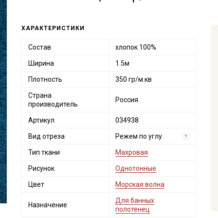
ХАРАКТЕРИСТИКИ
Состав
хлопок 100%
Ширина
1.5м
Плотность
350 гр/м.кв
Страна
Россия
производитель
Артикул
034938
Вид отреза
Режем по углу
?
Тип ткани
Махровая
Рисунок
Однотонные
Цвет
Морская волна
Для банных
Назначение
полотенец