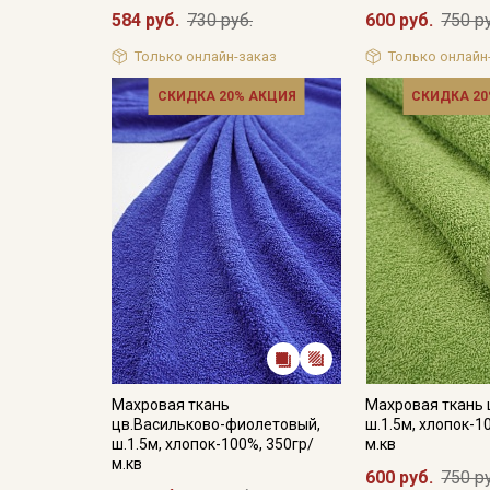
584 руб.
730 руб.
600 руб.
750 р
Только онлайн-заказ
Только онлайн
СКИДКА 20% АКЦИЯ
СКИДКА 20
Махровая ткань
Махровая ткань 
цв.Васильково-фиолетовый,
ш.1.5м, хлопок-1
ш.1.5м, хлопок-100%, 350гр/
м.кв
м.кв
600 руб.
750 р