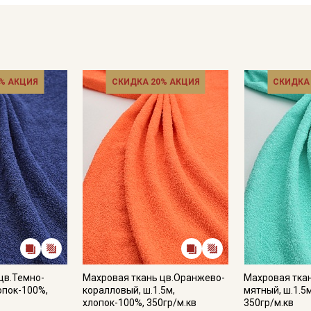
% АКЦИЯ
СКИДКА 20% АКЦИЯ
СКИДКА
цв.Темно-
Махровая ткань цв.Оранжево-
Махровая тка
лопок-100%,
коралловый, ш.1.5м,
мятный, ш.1.5
хлопок-100%, 350гр/м.кв
350гр/м.кв