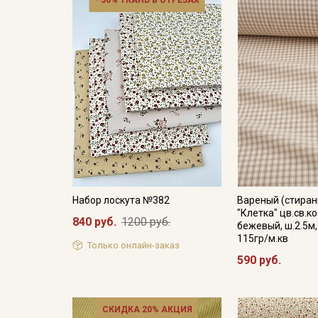
- 30% ТКАНЬ В ОТРЕЗАХ
Набор лоскута №382
Вареный (стиран
"Клетка" цв.св.
840 руб.
1200 руб.
бежевый, ш.2.5м,
115гр/м.кв
Только онлайн-заказ
590 руб.
СКИДКА 20% АКЦИЯ