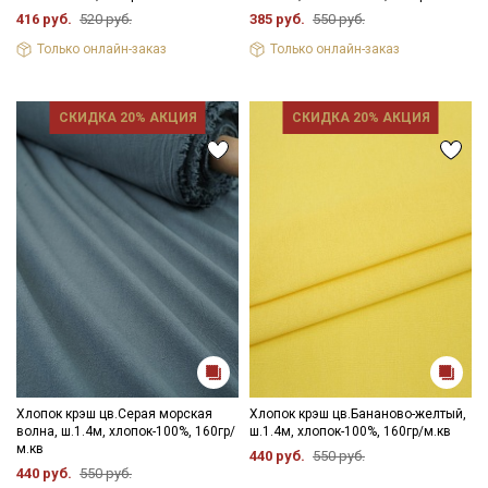
416 руб.
520 руб.
385 руб.
550 руб.
Только онлайн-заказ
Только онлайн-заказ
СКИДКА 20% АКЦИЯ
СКИДКА 20% АКЦИЯ
Секретная рассылка от Купава
Мы публикуем здесь дополнительные
промокоды и скидки до 30% на узкие
категории тканей
Электронная почта
Хлопок крэш цв.Серая морская
Хлопок крэш цв.Бананово-желтый,
волна, ш.1.4м, хлопок-100%, 160гр/
ш.1.4м, хлопок-100%, 160гр/м.кв
Подписаться
м.кв
440 руб.
550 руб.
440 руб.
550 руб.