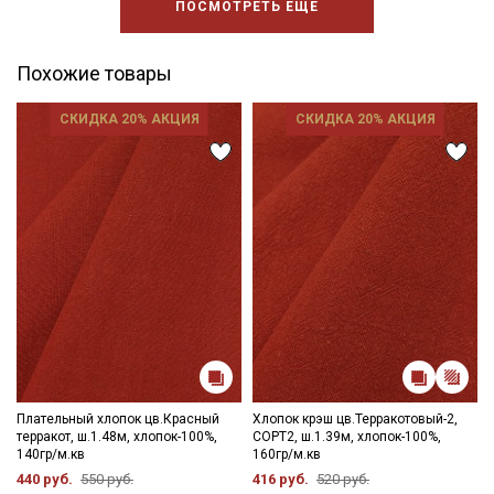
ПОСМОТРЕТЬ ЕЩЕ
Похожие товары
СКИДКА 20% АКЦИЯ
СКИДКА 20% АКЦИЯ
Плательный хлопок цв.Красный
Хлопок крэш цв.Терракотовый-2,
терракот, ш.1.48м, хлопок-100%,
СОРТ2, ш.1.39м, хлопок-100%,
140гр/м.кв
160гр/м.кв
440 руб.
550 руб.
416 руб.
520 руб.