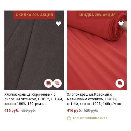
Ознакомлен(а) с
Политикой обработки персональных
данных
и даю
Согласие на обработку персональных
данных
СКИДКА 20% АКЦИЯ
СКИДКА 20% АКЦИЯ
Даю
Согласие на получение рекламных и
информационных рассылок
Хлопок крэш цв.Коричневый с
Хлопок крэш цв.Красный с
лиловым оттенком, СОРТ2, ш.1.4м,
малиновым оттенком, СОРТ2,
хлопок-100%, 160гр/м.кв
ш.1.4м, хлопок-100%, 160гр/м.кв
416 руб.
520 руб.
416 руб.
520 руб.
Только онлайн-заказ