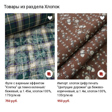
Товары из раздела Хлопок
Фуле с вареным эффектом
Импорт. хлопок Цифр.печать
В
"Клетка" цв.темно-зеленый/
"Цветущие дорожки" цв.бежево-
"
бежевый, ш.1.45м, хлопок-100%,
коричневый, ш.1.4м, хлопок-100%,
б
175гр/м.кв
135гр/м.кв
м
750 руб.
950 руб.
5