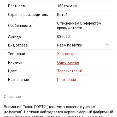
Плотность
160 гр/м.кв
Страна производитель
Китай
С тиснением С эффектом
Особенности
крэш/жатости
Артикул
035090
Вид отреза
Рвем по нитке
?
Тип ткани
Хлопок крэш
Рисунок
Однотонные
Цвет
Терракотовый
Назначение
Платьевая
Описание
Внимание! Ткань СОРТ2 (цена установлена с учетом
дефектов). На ткани наблюдается неравномерный фабричный