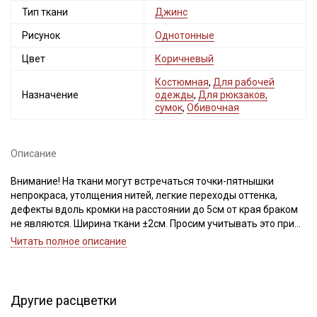
Тип ткани
Джинс
Рисунок
Однотонные
Цвет
Коричневый
Костюмная
,
Для рабочей
Назначение
одежды
,
Для рюкзаков,
сумок
,
Обивочная
Описание
Внимание! На ткани могут встречаться точки-пятнышки
непрокраса, утолщения нитей, легкие переходы оттенка,
дефекты вдоль кромки на расстоянии до 5см от края браком
не являются. Ширина ткани ±2см. Просим учитывать это при
покупке.
Читать полное описание
Ткань на 100 % хлопковой основе, плотная, отлично держит
форму, не имеет растяжения, на лицевой стороне четкий
рельеф в диагональный рубчик, с коротким густым ворсом, с
Другие расцветки
изнаночной стороны ткань шероховатая, без ворса.