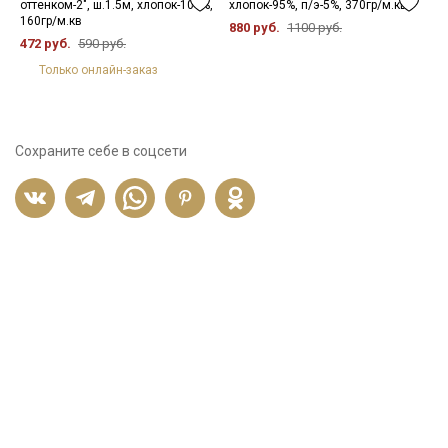
оттенком-2", ш.1.5м, хлопок-100%,
хлопок-95%, п/э-5%, 370гр/м.кв
х
160гр/м.кв
880 руб.
1100 руб.
3
472 руб.
590 руб.
Только онлайн-заказ
Сохраните себе в соцсети