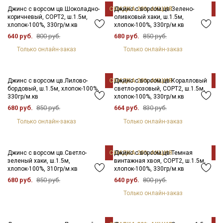
Благодаря ворсу, ткань имеет мягкие переливы цвета,
Джинс с ворсом цв.Шоколадно-
СКИДКА 20% АКЦИЯ
Джинс с ворсом цв.Зелено-
С
поэтому очень важно соблюдать направление ворса при
коричневый, СОРТ2, ш.1.5м,
оливковый хаки, ш.1.5м,
раскрое. Тактильно ткань приятная, применяется при пошиве
хлопок-100%, 330гр/м.кв
хлопок-100%, 330гр/м.кв
взрослой и детской одежды, отлично смотрится в
640 руб.
800 руб.
680 руб.
850 руб.
декоративных элементах интерьера.
Только онлайн-заказ
Только онлайн-заказ
Дает усадку до 5-7% перед пошивом постирайте отрез в
расправленном виде, при температуре не выше 40C, высушите
в 1 слой и прогладьте с осторожностью с изнанки.
Джинс с ворсом цв.Лилово-
СКИДКА 20% АКЦИЯ
Джинс с ворсом цв.Коралловый
С
бордовый, ш.1.5м, хлопок-100%,
светло-розовый, СОРТ2, ш.1.5м,
Уход:
330гр/м.кв
хлопок-100%, 330гр/м.кв
- стирка до 40C, отжим до 600 оборотов (вывернув изделие на
680 руб.
850 руб.
664 руб.
830 руб.
изнанку)
Только онлайн-заказ
Только онлайн-заказ
- запрещены отбеливатели
- сушить в подвешенном и расправленном состоянии
- глажка только с изнаночной стороны.
Джинс с ворсом цв.Светло-
СКИДКА 20% АКЦИЯ
Джинс с ворсом цв.Темная
С
зеленый хаки, ш.1.5м,
винтажная хвоя, СОРТ2, ш.1.5м,
Цветопередача (тон) может отличаться от оригинального
хлопок-100%, 310гр/м.кв
хлопок-100%, 330гр/м.кв
цвета ткани в зависимости от настроек вашего монитора и в
680 руб.
850 руб.
640 руб.
800 руб.
зависимости от партии.
Только онлайн-заказ