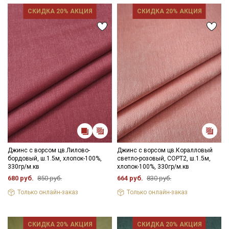
СКИДКА 20% АКЦИЯ
СКИДКА 20% АКЦИЯ
Джинс с ворсом цв.Лилово-
Джинс с ворсом цв.Коралловый
бордовый, ш.1.5м, хлопок-100%,
светло-розовый, СОРТ2, ш.1.5м,
330гр/м.кв
хлопок-100%, 330гр/м.кв
680 руб.
850 руб.
664 руб.
830 руб.
Только онлайн-заказ
Только онлайн-заказ
СКИДКА 20% АКЦИЯ
СКИДКА 20% АКЦИЯ