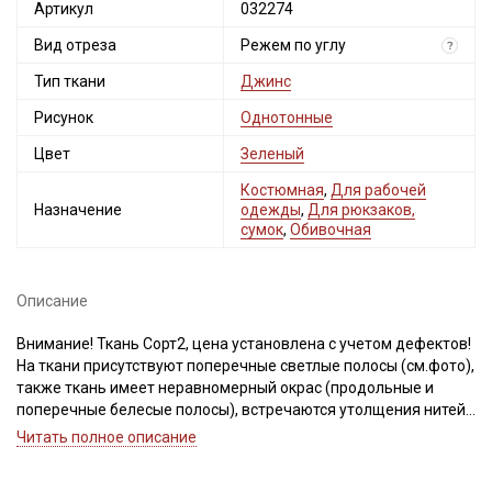
Артикул
032274
Вид отреза
Режем по углу
?
Тип ткани
Джинс
Рисунок
Однотонные
Цвет
Зеленый
Костюмная
,
Для рабочей
Назначение
одежды
,
Для рюкзаков,
сумок
,
Обивочная
Описание
Внимание! Ткань Сорт2, цена установлена с учетом дефектов!
На ткани присутствуют поперечные светлые полосы (см.фото),
также ткань имеет неравномерный окрас (продольные и
поперечные белесые полосы), встречаются утолщения нитей,
легкие переходы оттенка, дефекты вдоль кромки на
Читать полное описание
расстоянии до 5см от края браком не являются. Ширина ткани
±2см. Просим учитывать это при покупке.