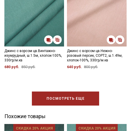
категории тканей
Электронная почта
Подписаться
Джинс с ворсом цв.Винтажно-
Джинс с ворсом цв.Нежно-
изумрудный, ш.1.5м, хлопок-100%,
розовый персик, СОРТ2, ш.1.49м,
Ознакомлен(а) с
Политикой обработки персональных
330гр/м.кв
хлопок-100%, 330гр/м.кв
данных
и даю
Согласие на обработку персональных
680 руб.
850 руб.
640 руб.
800 руб.
данных
Даю
Согласие на получение рекламных и
информационных рассылок
ПОСМОТРЕТЬ ЕЩЕ
Похожие товары
СКИДКА 20% АКЦИЯ
СКИДКА 20% АКЦИЯ