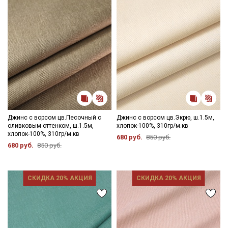
Джинс с ворсом цв.Песочный с
Джинс с ворсом цв.Экрю, ш.1.5м,
оливковым оттенком, ш.1.5м,
хлопок-100%, 310гр/м.кв
хлопок-100%, 310гр/м.кв
680 руб.
850 руб.
680 руб.
850 руб.
СКИДКА 20% АКЦИЯ
СКИДКА 20% АКЦИЯ
Секретная рассылка от Купава
Мы публикуем здесь дополнительные
промокоды и скидки до 30% на узкие