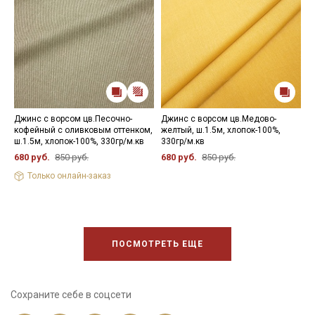
Джинс с ворсом цв.Песочно-
Джинс с ворсом цв.Медово-
П
кофейный с оливковым оттенком,
желтый, ш.1.5м, хлопок-100%,
ц
ш.1.5м, хлопок-100%, 330гр/м.кв
330гр/м.кв
х
680 руб.
850 руб.
680 руб.
850 руб.
8
Только онлайн-заказ
ПОСМОТРЕТЬ ЕЩЕ
Сохраните себе в соцсети