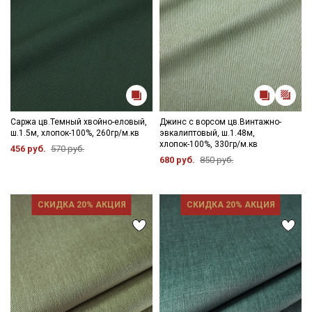
Саржа цв.Темный хвойно-еловый,
Джинс с ворсом цв.Винтажно-
ш.1.5м, хлопок-100%, 260гр/м.кв
эвкалиптовый, ш.1.48м,
хлопок-100%, 330гр/м.кв
456 руб.
570 руб.
680 руб.
850 руб.
СКИДКА 20% АКЦИЯ
СКИДКА 20% АКЦИЯ