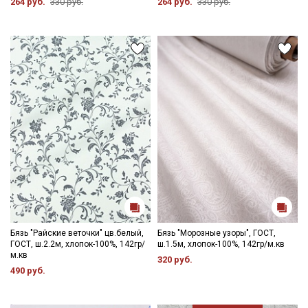
264 руб.
330 руб.
264 руб.
330 руб.
Даю
Согласие на получение рекламных и
информационных рассылок
Бязь "Райские веточки" цв.белый,
Бязь "Морозные узоры", ГОСТ,
ГОСТ, ш.2.2м, хлопок-100%, 142гр/
ш.1.5м, хлопок-100%, 142гр/м.кв
м.кв
320 руб.
490 руб.