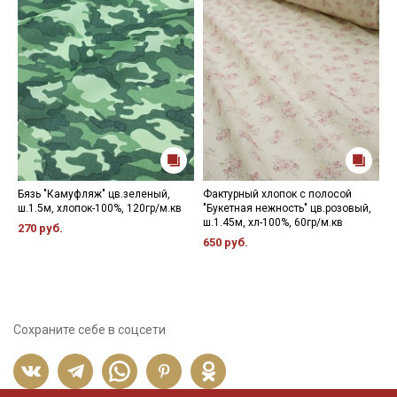
Бязь "Камуфляж" цв.зеленый,
Фактурный хлопок с полосой
Т
ш.1.5м, хлопок-100%, 120гр/м.кв
"Букетная нежность" цв.розовый,
ц
ш.1.45м, хл-100%, 60гр/м.кв
х
270 руб.
650 руб.
6
Сохраните себе в соцсети