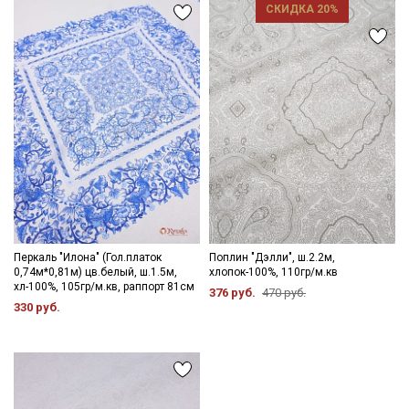
СКИДКА 20%
Перкаль "Илона" (Гол.платок
Поплин "Дэлли", ш.2.2м,
0,74м*0,81м) цв.белый, ш.1.5м,
хлопок-100%, 110гр/м.кв
хл-100%, 105гр/м.кв, раппорт 81см
376 руб.
470 руб.
330 руб.