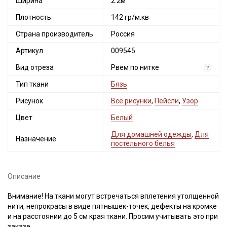
Ширина
2.2м
Плотность
142 гр/м.кв
Страна производитель
Россия
Артикул
009545
Вид отреза
Рвем по нитке
?
Тип ткани
Бязь
Рисунок
Все рисунки
,
Пейсли
,
Узор
Цвет
Белый
Для домашней одежды
,
Для
Назначение
постельного белья
Описание
Внимание! На ткани могут встречаться вплетения утолщенной
нити, непрокрасы в виде пятнышек-точек, дефекты на кромке
и на расстоянии до 5 см края ткани. Просим учитывать это при
заказе.