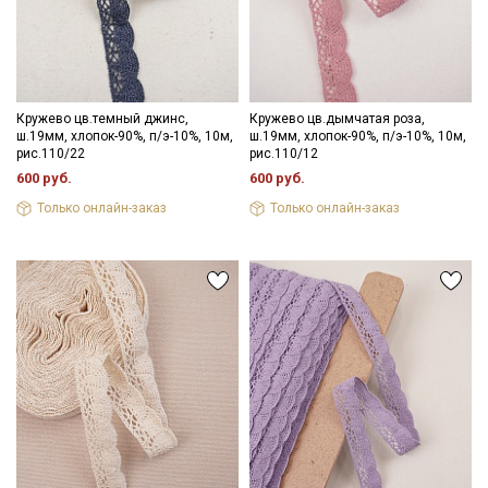
Кружево цв.темный джинс,
Кружево цв.дымчатая роза,
Секретная рассылка от Купава
ш.19мм, хлопок-90%, п/э-10%, 10м,
ш.19мм, хлопок-90%, п/э-10%, 10м,
рис.110/22
рис.110/12
Мы публикуем здесь дополнительные
600 руб.
600 руб.
промокоды и скидки до 30% на узкие
Только онлайн-заказ
Только онлайн-заказ
категории тканей
Электронная почта
Подписаться
Ознакомлен(а) с
Политикой обработки персональных
данных
и даю
Согласие на обработку персональных
данных