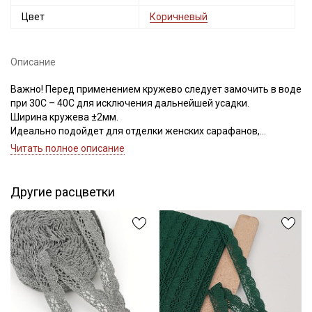
Цвет
Коричневый
Описание
Важно! Перед применением кружево следует замочить в воде
при 30С – 40С для исключения дальнейшей усадки.
Ширина кружева ±2мм.
Идеально подойдет для отделки женских сарафанов,
платьев, юбок, рукавов.
Читать полное описание
В интерьере можно использовать для украшения скатертей,
занавесок, подушек, пледов. Подойдет для оформления
творческих работ в различных техниках.
Другие расцветки
Цветопередача может отличаться от оригинального цвета в
зависимости от настроек вашего монитора.