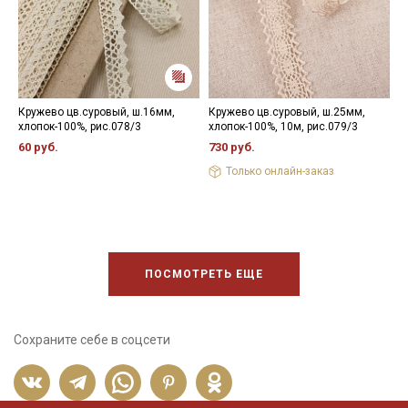
Кружево цв.суровый, ш.16мм,
Кружево цв.суровый, ш.25мм,
К
хлопок-100%, рис.078/3
хлопок-100%, 10м, рис.079/3
ф
х
60 руб.
730 руб.
5
Только онлайн-заказ
ПОСМОТРЕТЬ ЕЩЕ
Сохраните себе в соцсети