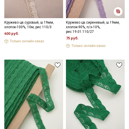
Даю
Согласие на получение рекламных и
информационных рассылок
Кружево цв.суровый, ш.19мм,
Кружево цв.сиреневый, ш.19мм,
хлопок-100%, 10м, рис.110/3
хлопок-90%, п/э-10%,
рис.19.01.110/27
600 руб.
75 руб.
Только онлайн-заказ
Только онлайн-заказ