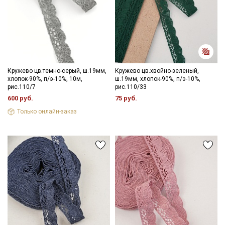
Кружево цв.темно-серый, ш.19мм,
Кружево цв.хвойно-зеленый,
хлопок-90%, п/э-10%, 10м,
ш.19мм, хлопок-90%, п/э-10%,
рис.110/7
рис.110/33
600 руб.
75 руб.
Только онлайн-заказ