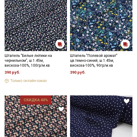
данных
Даю
Согласие на получение рекламных и
информационных рассылок
Штапель "Белые лютики на
Штапель "Полевой аромат"
чернильном", ш.1.45м,
цв.темно-синий, ш.1.45м,
вискоза-100%, 100гр/м.кв
вискоза-100%, 90гр/м.кв
390 руб.
390 руб.
Только онлайн-заказ
СКИДКА 40%