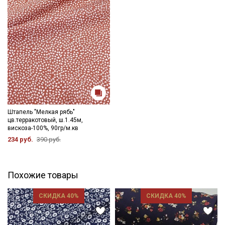
Штапель "Мелкая рябь"
цв.терракотовый, ш.1.45м,
вискоза-100%, 90гр/м.кв
234 руб.
390 руб.
Похожие товары
СКИДКА 40%
СКИДКА 40%