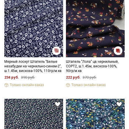
Секретная рассылка от Купава
Мы публикуем здесь дополнительные
промокоды и скидки до 30% на узкие
Мерный лоскут Штапель "Белые
Штапель "Лола" цв.чернильный,
категории тканей
незабудки на чернильно-синем-2",
СОРТ2, ш.1.45м, вискоза-100%,
ш.1.45м, вискоза-100%, 110гр/м.кв
90гр/м.кв
234 руб.
390 руб.
222 руб.
370 руб.
Электронная почта
Только онлайн-заказ
Только онлайн-заказ
Подписаться
Ознакомлен(а) с
Политикой обработки персональных
данных
и даю
Согласие на обработку персональных