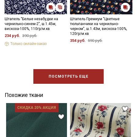
Штапель "Белые незабудки на
Штапель Премиум "Цветные
чернильно-синем-2", ш.1.45м,
тюльпанчики на чернильно-
вискоза-100%, 110гр/м.кв
черном", ш.1.43м, вискоза-100%,
120гр/м.кв
234 руб.
390 руб.
354 руб.
590 руб.
Только онлайн-заказ
ПОСМОТРЕТЬ ЕЩЕ
Похожие ткани
СКИДКА 20% АКЦИЯ