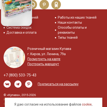
Распродажа тканей
Работы из наших тканей
Отзывы о нас
Наши контакты
Система скидок
Способы оплаты и
Доставка и оплата
реквизиты
Типы тканей
Розничный магазин Купава
г. Киров, ул. Ленина, 79а
Посмотреть на карте
Построить маршрут
+7 (800) 533-75-43
Подписаться на рассылку
© «Купава», 2015-2026
Информация на сайте не является публичной
офертой.
Я даю согласие на использование файлов
cookie
,