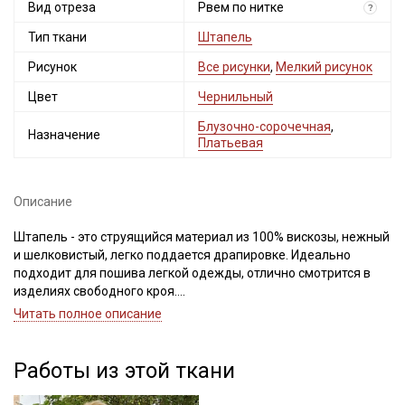
Вид отреза
Рвем по нитке
?
Тип ткани
Штапель
Рисунок
Все рисунки
,
Мелкий рисунок
Цвет
Чернильный
Блузочно-сорочечная
,
Назначение
Платьевая
Описание
Штапель - это струящийся материал из 100% вискозы, нежный
и шелковистый, легко поддается драпировке. Идеально
подходит для пошива легкой одежды, отлично смотрится в
изделиях свободного кроя.
Светлые и однотонные расцветки просвечивают и имеют
Читать полное описание
повышенную сминаемость.
Дает усадку до 10%, перед пошивом обязательно
прополосните отрез в воде до прозрачной воды при t
Работы из этой ткани
дальнейших стирок, но не выше 40С, подсушите в один слой и
слегка влажную ткань прогладьте теплым утюгом, с