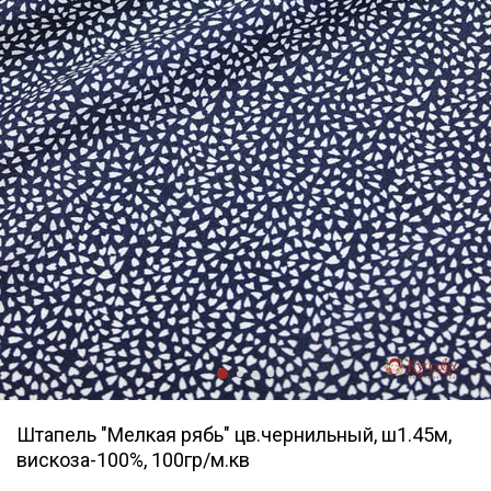
Штапель "Мелкая рябь" цв.чернильный, ш1.45м,
вискоза-100%, 100гр/м.кв