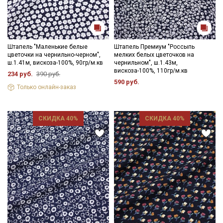
Штапель "Маленькие белые
Штапель Премиум "Россыпь
цветочки на чернильно-черном",
мелких белых цветочков на
ш.1.41м, вискоза-100%, 90гр/м.кв
чернильном", ш.1.43м,
вискоза-100%, 110гр/м.кв
234 руб.
390 руб.
590 руб.
Только онлайн-заказ
СКИДКА 40%
СКИДКА 40%