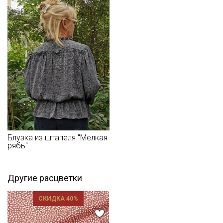
изнаночной стороны.
Край ткани склонен к осыпанию, рекомендуем увеличить
припуски на швы и использовать иглы и нитки для легких
видов ткани.
Уход:
- стирка до 30C режим "ручной стирки"
- запрещены отбеливатели
- сушить в подвешенном и расправленном состоянии
- гладить на низкой температуре (с изнанки).
Цветопередача может отличаться от оригинального цвета
ткани в зависимости от настроек вашего монитора и в
зависимости от партии.
Блузка из штапеля "Мелкая
рябь"
Другие расцветки
СКИДКА 40%