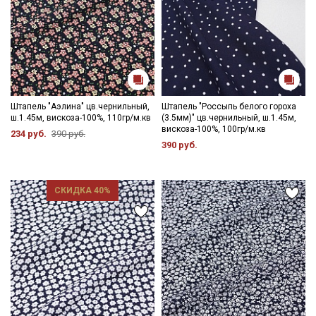
Штапель "Аэлина" цв.чернильный,
Штапель "Россыпь белого гороха
ш.1.45м, вискоза-100%, 110гр/м.кв
(3.5мм)" цв.чернильный, ш.1.45м,
вискоза-100%, 100гр/м.кв
234 руб.
390 руб.
390 руб.
СКИДКА 40%