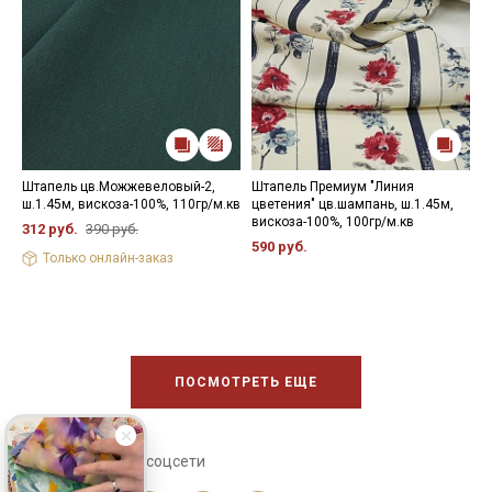
Штапель цв.Можжевеловый-2,
Штапель Премиум "Линия
Ш
ш.1.45м, вискоза-100%, 110гр/м.кв
цветения" цв.шампань, ш.1.45м,
С
вискоза-100%, 100гр/м.кв
1
312 руб.
390 руб.
590 руб.
2
Только онлайн-заказ
ПОСМОТРЕТЬ ЕЩЕ
Сохраните себе в соцсети