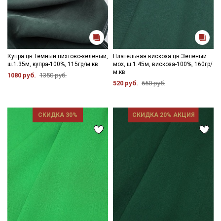
Купра цв.Темный пихтово-зеленый,
Плательная вискоза цв.Зеленый
ш.1.35м, купра-100%, 115гр/м.кв
мох, ш.1.45м, вискоза-100%, 160гр/
м.кв
1080 руб.
1350 руб.
520 руб.
650 руб.
СКИДКА 30%
СКИДКА 20% АКЦИЯ