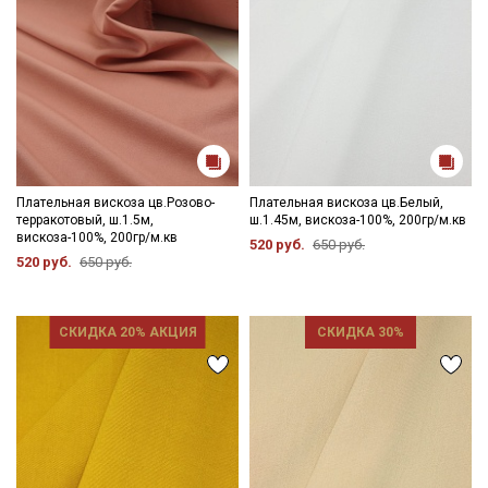
Секретная рассылка от Купава
Мы публикуем здесь дополнительные
промокоды и скидки до 30% на узкие
категории тканей
Электронная почта
Плательная вискоза цв.Розово-
Плательная вискоза цв.Белый,
терракотовый, ш.1.5м,
ш.1.45м, вискоза-100%, 200гр/м.кв
вискоза-100%, 200гр/м.кв
520 руб.
650 руб.
520 руб.
650 руб.
Подписаться
Ознакомлен(а) с
Политикой обработки персональных
СКИДКА 20% АКЦИЯ
СКИДКА 30%
данных
и даю
Согласие на обработку персональных
данных
Даю
Согласие на получение рекламных и
информационных рассылок