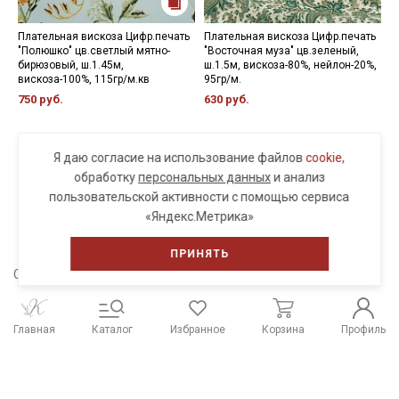
Плательная вискоза Цифр.печать
Плательная вискоза Цифр.печать
П
"Полюшко" цв.светлый мятно-
"Восточная муза" цв.зеленый,
с
бирюзовый, ш.1.45м,
ш.1.5м, вискоза-80%, нейлон-20%,
в
вискоза-100%, 115гр/м.кв
95гр/м.
5
750 руб.
630 руб.
Я даю согласие на использование файлов
cookie
,
обработку
персональных данных
и анализ
пользовательской активности с помощью сервиса
ПОСМОТРЕТЬ ЕЩЕ
«Яндекс.Метрика»
ПРИНЯТЬ
Сохраните себе в соцсети
Главная
Каталог
Избранное
Корзина
Профиль
Распродажа тканей
Работы из наших тканей
Отзывы о нас
Наши контакты