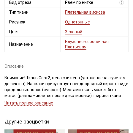
Вид отреза
Рвем по нитке
?
Тип ткани
Плательная вискоза
Рисунок
Однотонные
Цвет
Зеленый
Блузочно-сорочечная
,
Назначение
Платьевая
Описание
Внимание! Ткань Сорт2, цена снижена (установлена с учетом
дефектов). На ткани присутствует неоднородный окрас в виде
продольных полос (см.фото). Местами ткань может быть
мятая (разглаживается после декатировки), ширина ткани
±2см. Просим учитывать это при заказе!
Читать полное описание
Плательная вискоза — это струящийся материал из 100%
вискозы (не штапель), хорошо драпируется, пластичная,
Другие расцветки
приятная на ощупь. Благодаря, диагональному переплетению
нитей, имеет легкий благородный блеск. Идеально подходит