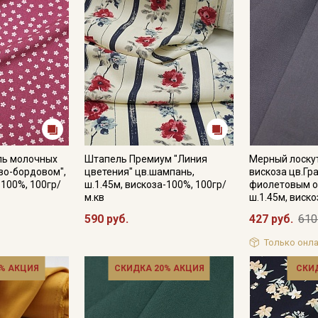
пь молочных
Штапель Премиум "Линия
Мерный лоску
во-бордовом",
цветения" цв.шампань,
вискоза цв.Гр
-100%, 100гр/
ш.1.45м, вискоза-100%, 100гр/
фиолетовым о
м.кв
ш.1.45м, виск
590 руб.
427 руб.
610
Только онла
% АКЦИЯ
СКИДКА 20% АКЦИЯ
СКИ