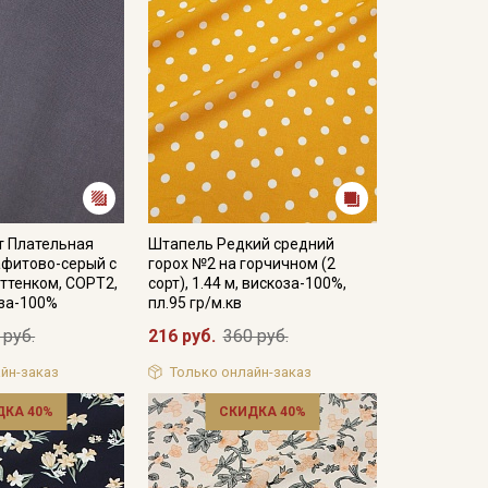
т Плательная
Штапель Редкий средний
афитово-серый с
горох №2 на горчичном (2
ттенком, СОРТ2,
сорт), 1.44 м, вискоза-100%,
оза-100%
пл.95 гр/м.кв
 руб.
216 руб.
360 руб.
йн-заказ
Только онлайн-заказ
ДКА 40%
СКИДКА 40%