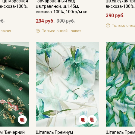
" цв.морозная
"Зачарованный сад"
цв.св.сухая тр
 вискоза-100%,
цв.травяной, ш.1.45м,
вискоза-100%,
Секретная рассылка от
вискоза-100%, 100гр/м.кв
390 руб.
уб.
234 руб.
390 руб.
Купава
Только онла
-заказ
Только онлайн-заказ
Мы публикуем здесь дополнительные
промокоды и скидки до 30% на узкие
категории тканей
Электронная почта
Подписаться
Ознакомлен(а) с
Политикой обработки персональных
данных
и даю
Согласие на обработку персональных
данных
м "Вечерний
Штапель Премиум
Штапель Пре
Даю
Согласие на получение рекламных и