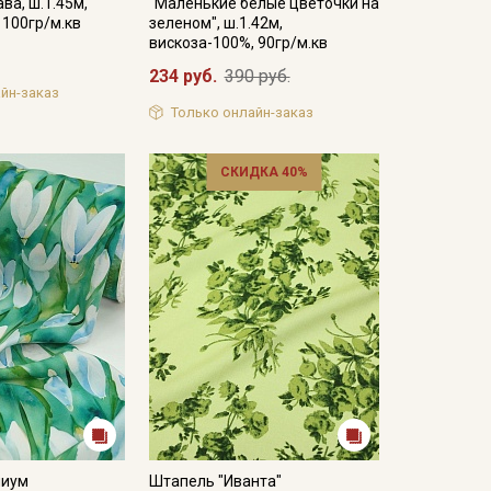
ава, ш.1.45м,
"Маленькие белые цветочки на
 100гр/м.кв
зеленом", ш.1.42м,
вискоза-100%, 90гр/м.кв
234 руб.
390 руб.
йн-заказ
Только онлайн-заказ
СКИДКА 40%
миум
Штапель "Иванта"