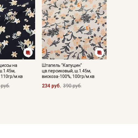
циссы на
Штапель "Капуцин"
ш.1.45м,
цв.персиковый, ш.1.45м,
 110гр/м.кв
вискоза-100%, 100гр/м.кв
 руб.
234 руб.
390 руб.