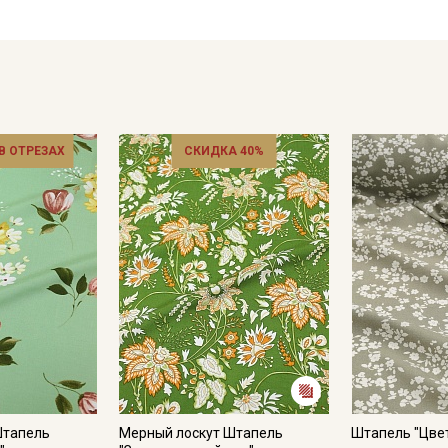
Рекомендации по уходу: оптимальная температура стирки 3
машине необходимо выбрать режим «ручная стирка» или «
вращения барабана, без отжима и сушки. Не следует сильно
ручной стирки. Отжимать изделия из штапеля надо вручную
при этом осторожность и аккуратность. Гладить следует ост
Цветопередача может отличаться от оригинального цвета т
в зависимости от партии тон ткани может отличаться.
 В ОТРЕЗАХ
СКИДКА 40%
Штапель
Мерный лоскут Штапель
Штапель "Цве