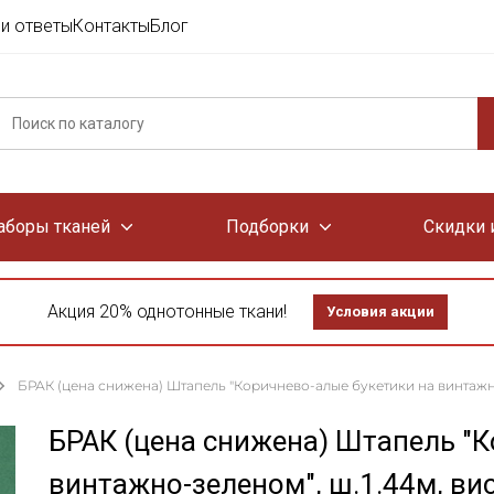
и ответы
Контакты
Блог
аборы тканей
Подборки
Скидки 
Акция 20% однотонные ткани!
Условия акции
БРАК (цена снижена) Штапель "Коричнево-алые букетики на винтажно
БРАК (цена снижена) Штапель "К
винтажно-зеленом", ш.1.44м, ви