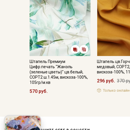
Штапель Премиум
Штапель цв.Горч
Цифр.печать "Жанэль
медовый, СОРТ2,
(зеленые цветы)" цв.белый,
вискоза-100%, 1
СОРТ2 ш.1.45м, вискоза-100%,
296 руб.
370 р
105гр/м.кв
Только онлайн
570 руб.