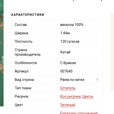
ХАРАКТЕРИСТИКИ
Состав
вискоза 100%
Ширина
1.44м
Плотность
120 гр/м.кв
Страна
Китай
производитель
Особенности
С браком
Артикул
007640
Вид отреза
Рвем по нитке
?
Тип ткани
Штапель
Рисунок
Все рисунки
,
Цветы
Цвет
Зеленый
Блузочно-сорочечная
,