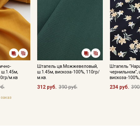
ично-
Штапель цв.Можжевеловый,
Штапель "Нар
 ш.1.45м,
ш.1.45м, вискоза-100%, 110гр/
чернильном", 
10гр/м.кв
м.кв.
вискоза-100%,
уб.
312 руб.
390 руб.
234 руб.
390
-заказ