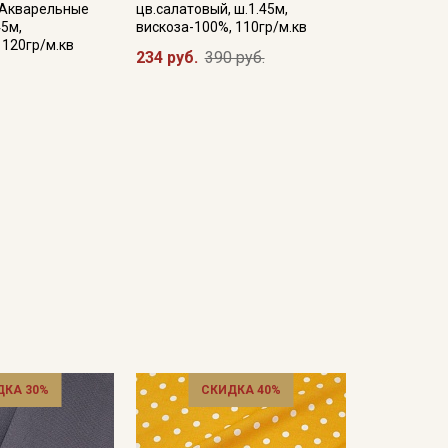
"Акварельные
цв.салатовый, ш.1.45м,
45м,
вискоза-100%, 110гр/м.кв
 120гр/м.кв
234 руб.
390 руб.
ДКА 30%
СКИДКА 40%