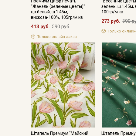
Премиум Цифр.печать
"Весенние цветы
"Жанэль (зеленые цветы)"
зелень, ш.1.45м,
цв.белый, ш.1.45м,
100гр/м.кв
вискоза-100%, 105гр/м.кв
273 руб.
390 р
413 руб.
590 руб.
Только онлайн
Только онлайн-заказ
Штапель Премиум "Майский
Штапель Премиу