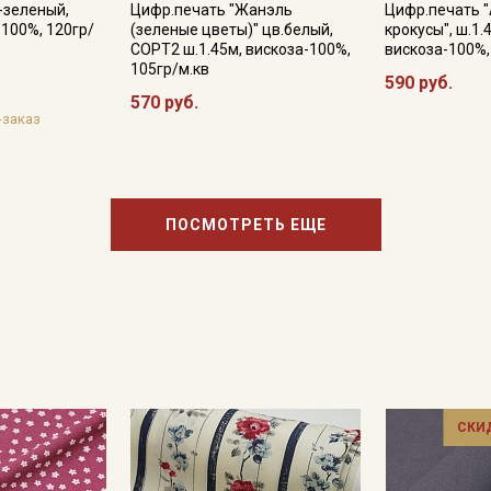
-зеленый,
информационных рассылок
Цифр.печать "Жанэль
Цифр.печать 
-100%, 120гр/
(зеленые цветы)" цв.белый,
крокусы", ш.1.
СОРТ2 ш.1.45м, вискоза-100%,
вискоза-100%,
105гр/м.кв
590 руб.
570 руб.
-заказ
ПОСМОТРЕТЬ ЕЩЕ
СКИ