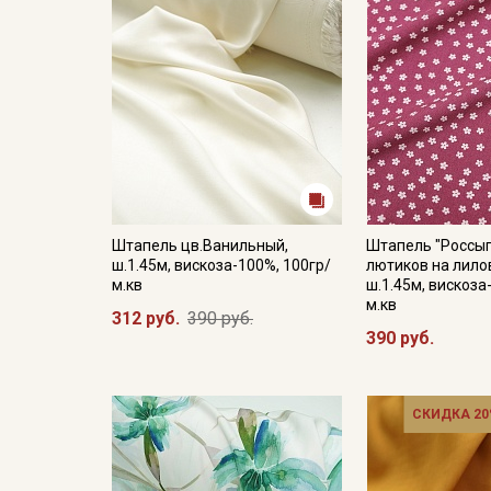
Штапель цв.Ванильный,
Штапель "Россы
ш.1.45м, вискоза-100%, 100гр/
лютиков на лило
м.кв
ш.1.45м, вискоза
м.кв
312 руб.
390 руб.
390 руб.
СКИДКА 20