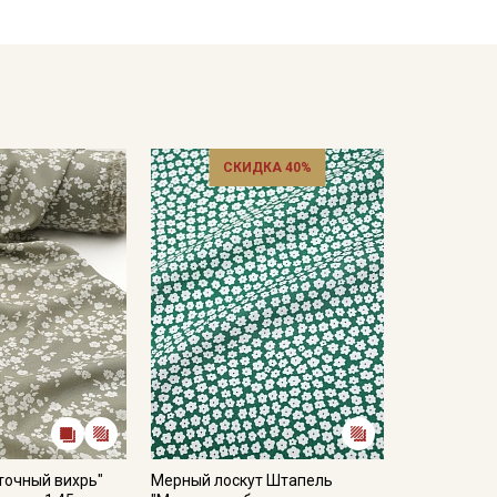
0 градусов максимальная 40С; в стиральной
деликатные ткани» с минимальной интенсивностью
 тереть и перекручивать вещи из штапеля во время
, без выкручивания и сильного сжатия, соблюдая
орожно, не горячим утюгом, с изнанки.
кани в зависимости от настроек вашего монитора и
СКИДКА 40%
точный вихрь"
Мерный лоскут Штапель