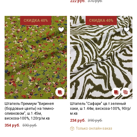
222 руб.
370 руб.
СКИДКА 40%
СКИДКА 40%
Штапель Премиум "Виринея
Штапель "Сафари" цв.т.зеленый
(бордовые цветы) на темно-
хаки, ш.1.44м, вискоза-100%, 90гр/
оливковом", ш.1.45м,
м.кв
вискоза-100%, 120гр/м.кв
234 руб.
390 руб.
354 руб.
590 руб.
Только онлайн-заказ