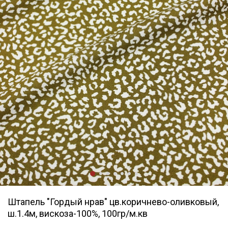
Штапель "Гордый нрав" цв.коричнево-оливковый,
ш.1.4м, вискоза-100%, 100гр/м.кв