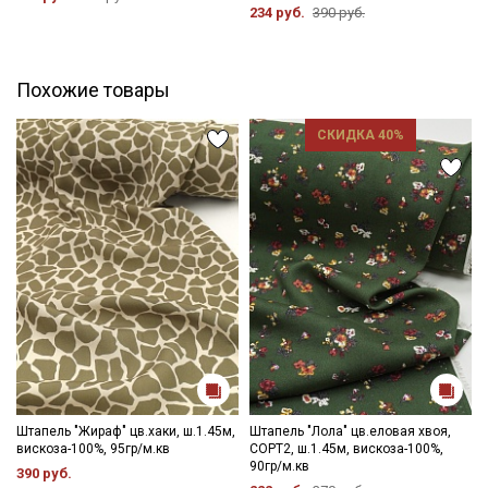
234 руб.
390 руб.
промокоды и скидки до 30% на узкие
Цветопередача может отличаться от оригинального цвета
ткани в зависимости от настроек вашего монитора и в
категории тканей
зависимости от партии.
Похожие товары
Электронная почта
СКИДКА 40%
Подписаться
Ознакомлен(а) с
Политикой обработки персональных
данных
и даю
Согласие на обработку персональных
данных
Даю
Согласие на получение рекламных и
информационных рассылок
Штапель "Жираф" цв.хаки, ш.1.45м,
Штапель "Лола" цв.еловая хвоя,
вискоза-100%, 95гр/м.кв
СОРТ2, ш.1.45м, вискоза-100%,
90гр/м.кв
390 руб.