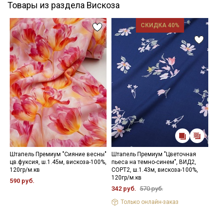
Товары из раздела Вискоза
СКИДКА 40%
Штапель Премиум "Сияние весны"
Штапель Премиум "Цветочная
Ш
цв.фуксия, ш.1.45м, вискоза-100%,
пьеса на темно-синем", ВИД2,
п
120гр/м.кв
СОРТ2, ш.1.43м, вискоза-100%,
ф
120гр/м.кв
в
590 руб.
342 руб.
570 руб.
5
Только онлайн-заказ