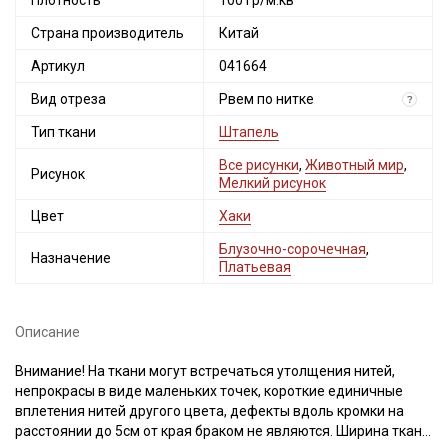
Плотность
100 гр/м.кв
Страна производитель
Китай
Артикул
041664
Вид отреза
Рвем по нитке
?
Тип ткани
Штапель
Все рисунки
,
Животный мир
,
Рисунок
Мелкий рисунок
Цвет
Хаки
Блузочно-сорочечная
,
Назначение
Платьевая
Описание
Внимание! На ткани могут встречаться утолщения нитей,
непрокрасы в виде маленьких точек, короткие единичные
вплетения нитей другого цвета, дефекты вдоль кромки на
расстоянии до 5см от края браком не являются. Ширина ткани