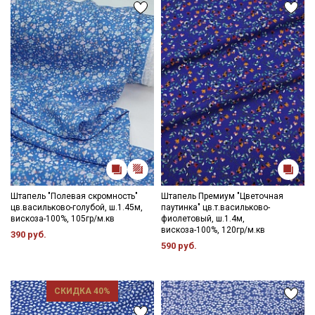
Подписаться
Ознакомлен(а) с
Политикой обработки персональных
данных
и даю
Согласие на обработку персональных
данных
Даю
Согласие на получение рекламных и
информационных рассылок
Штапель "Полевая скромность"
Штапель Премиум "Цветочная
цв.васильково-голубой, ш.1.45м,
паутинка" цв.т.васильково-
вискоза-100%, 105гр/м.кв
фиолетовый, ш.1.4м,
вискоза-100%, 120гр/м.кв
390 руб.
590 руб.
СКИДКА 40%