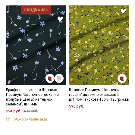
СКИДКА 40%
Брак(цена снижена) Штапель
Штапель Премиум "Цветочная
Ш
Премиум "Цветочное дыхание
грация" цв.темно-оливковый,
ш
(голубые цветы) на темно-
ш.1.45м, вискоза-100%, 120гр/м.кв
3
зеленом", ш.1.44м
590 руб.
294 руб.
490 руб.
Только онлайн-заказ