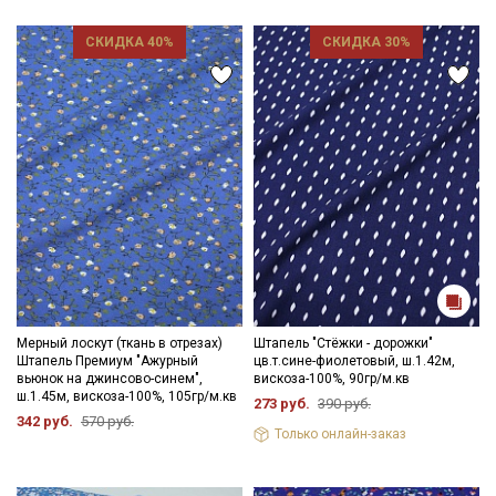
- гладить на низкой температуре (с изнанки).
Цветопередача может отличаться от оригинального цвета
СКИДКА 40%
СКИДКА 30%
ткани в зависимости от настроек вашего монитора и в
зависимости от партии.
Секретная рассылка от Купава
Мы публикуем здесь дополнительные
промокоды и скидки до 30% на узкие
категории тканей
Мерный лоскут (ткань в отрезах)
Штапель "Стёжки - дорожки"
Штапель Премиум "Ажурный
цв.т.сине-фиолетовый, ш.1.42м,
Электронная почта
вьюнок на джинсово-синем",
вискоза-100%, 90гр/м.кв
ш.1.45м, вискоза-100%, 105гр/м.кв
273 руб.
390 руб.
342 руб.
570 руб.
Только онлайн-заказ