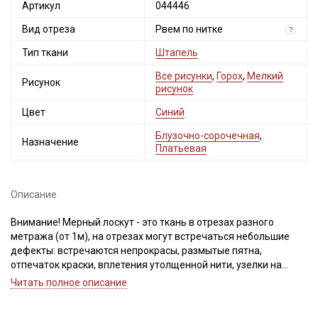
Артикул
044446
Вид отреза
Рвем по нитке
?
Тип ткани
Штапель
Все рисунки
,
Горох
,
Мелкий
Рисунок
рисунок
Цвет
Синий
Блузочно-сорочечная
,
Назначение
Платьевая
Описание
Внимание! Мерный лоскут - это ткань в отрезах разного
метража (от 1м), на отрезах могут встречаться небольшие
дефекты: встречаются непрокрасы, размытые пятна,
отпечаток краски, вплетения утолщенной нити, узелки на
утолщениях, разряженность из-за сбоя в переплетении,
Читать полное описание
легкие загрязнения вдоль кромки и на расстоянии до 5см от
кромки, пятнышки непрокраса, редко встречается лоскут со