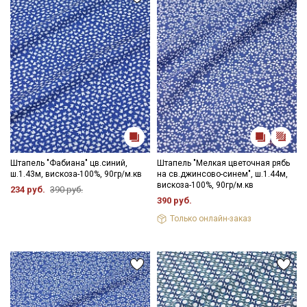
Штапель "Фабиана" цв.синий,
Штапель "Мелкая цветочная рябь
ш.1.43м, вискоза-100%, 90гр/м.кв
на св.джинсово-синем", ш.1.44м,
вискоза-100%, 90гр/м.кв
234 руб.
390 руб.
390 руб.
Только онлайн-заказ