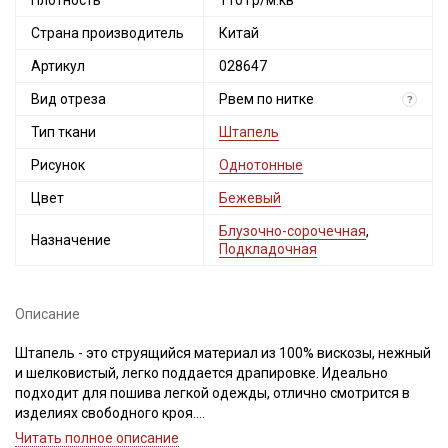
Плотность
110 гр/м.кв
Страна производитель
Китай
Артикул
028647
Вид отреза
Рвем по нитке
?
Тип ткани
Штапель
Рисунок
Однотонные
Цвет
Бежевый
Блузочно-сорочечная
,
Назначение
Подкладочная
Описание
Штапель - это струящийся материал из 100% вискозы, нежный
и шелковистый, легко поддается драпировке. Идеально
подходит для пошива легкой одежды, отлично смотрится в
изделиях свободного кроя.
Светлые и однотонные расцветки просвечивают и имеют
Читать полное описание