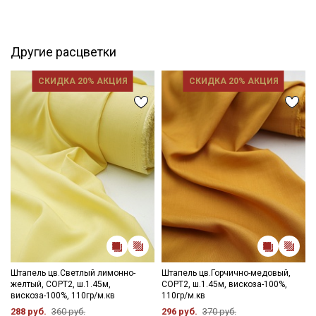
повышенную сминаемость.
Дает усадку до 10%, перед пошивом обязательно
прополосните отрез в воде до прозрачной воды при t
дальнейших стирок, но не выше 40С, подсушите в один слой и
Другие расцветки
слегка влажную ткань прогладьте теплым утюгом, с
изнаночной стороны.
СКИДКА 20% АКЦИЯ
СКИДКА 20% АКЦИЯ
Край ткани склонен к осыпанию, рекомендуем увеличить
припуски на швы и использовать иглы и нитки для легких
видов ткани.
Уход:
- стирка до 30C режим "ручной стирки"
- запрещены отбеливатели
- сушить в подвешенном и расправленном состоянии
- гладить на низкой температуре (с изнанки).
Цветопередача может отличаться от оригинального цвета
ткани в зависимости от настроек вашего монитора и в
зависимости от партии.
Штапель цв.Светлый лимонно-
Штапель цв.Горчично-медовый,
желтый, СОРТ2, ш.1.45м,
СОРТ2, ш.1.45м, вискоза-100%,
вискоза-100%, 110гр/м.кв
110гр/м.кв
288 руб.
360 руб.
296 руб.
370 руб.