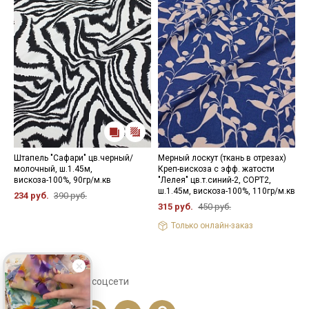
Штапель "Сафари" цв.черный/
Мерный лоскут (ткань в отрезах)
Ш
молочный, ш.1.45м,
Креп-вискоза с эфф. жатости
"
вискоза-100%, 90гр/м.кв
"Лелея" цв.т.синий-2, СОРТ2,
ш
ш.1.45м, вискоза-100%, 110гр/м.кв
234 руб.
390 руб.
5
315 руб.
450 руб.
Только онлайн-заказ
Сохраните себе в соцсети