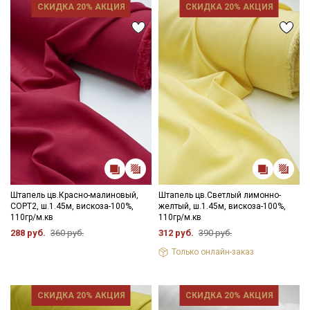
СКИДКА 20% АКЦИЯ
СКИДКА 20% АКЦИЯ
Секретная рассылка от Купава
Мы публикуем здесь дополнительные
промокоды и скидки до 30% на узкие
категории тканей
Электронная почта
Штапель цв.Красно-малиновый,
Штапель цв.Светлый лимонно-
СОРТ2, ш.1.45м, вискоза-100%,
желтый, ш.1.45м, вискоза-100%,
110гр/м.кв
110гр/м.кв
288 руб.
360 руб.
312 руб.
390 руб.
Только онлайн-заказ
Подписаться
Ознакомлен(а) с
Политикой обработки персональных
СКИДКА 20% АКЦИЯ
СКИДКА 20% АКЦИЯ
данных
и даю
Согласие на обработку персональных