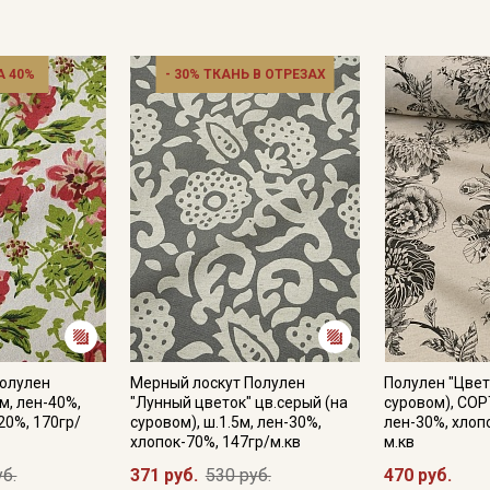
одежды для взрослых и детей, эко-сумок, мешочков для тра
Полулен хорошо сочетается с кружевом и пуговицами из на
дополнением служат жаккардовые и тканые ленты (в широк
 40%
- 30% ТКАНЬ В ОТРЕЗАХ
разделе «фурнитура»).
Ткань натуральная дает усадку до 10 %, перед пошивом пос
не выше 40C, для исключения усадки ткани в готовом издел
Уход:
- стирка до 40C в деликатном режиме, отжим на низких обор
- противопоказано употребление отбеливателей;
- сушить в расправленном, подвешенном состоянии, в хор
пересушивать;
- гладить рекомендуется слегка увлажненным, с изнаночной
Цветопередача может отличаться от оригинального цвета т
в зависимости от партии тон ткани может отличаться.
Полулен
Мерный лоскут Полулен
Полулен "Цвет
0м, лен-40%,
"Лунный цветок" цв.серый (на
суровом), СОРТ
20%, 170гр/
суровом), ш.1.5м, лен-30%,
лен-30%, хлоп
хлопок-70%, 147гр/м.кв
м.кв
уб.
371 руб.
530 руб.
470 руб.