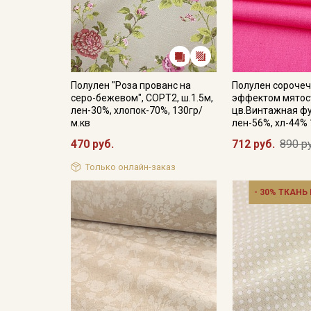
Полулен "Роза прованс на
Полулен сорочеч
серо-бежевом", СОРТ2, ш.1.5м,
эффектом мятос
лен-30%, хлопок-70%, 130гр/
цв.Винтажная фу
м.кв
лен-56%, хл-44% 
470 руб.
712 руб.
890 р
Только онлайн-заказ
- 30% ТКАНЬ