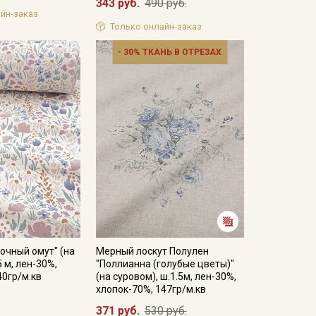
343 руб.
490 руб.
йн-заказ
Только онлайн-заказ
- 30% ТКАНЬ В ОТРЕЗАХ
очный омут" (на
Мерный лоскут Полулен
5 м, лен-30%,
"Поллианна (голубые цветы)"
40гр/м.кв
(на суровом), ш.1.5м, лен-30%,
хлопок-70%, 147гр/м.кв
371 руб.
530 руб.