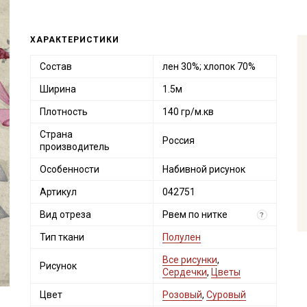
ХАРАКТЕРИСТИКИ
Состав
лен 30%; хлопок 70%
Ширина
1.5м
Плотность
140 гр/м.кв
Страна
Россия
производитель
Особенности
Набивной рисунок
Артикул
042751
Вид отреза
Рвем по нитке
?
Тип ткани
Полулен
Все рисунки
,
Рисунок
Сердечки
,
Цветы
Цвет
Розовый
,
Суровый