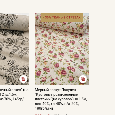
в.
туральных материалов, в русском стиле отличным
ом ассортименте представлены на нашем сайте в
- 30% ТКАНЬ В ОТРЕЗАХ
тирайте отрез при температуре дальнейших стирок,
ии.
отах;
ошо проветриваемом помещении, важно не
 стороны.
кани в зависимости от настроек вашего монитора и
очный эскиз" (на
Мерный лоскут Полулен
2, ш.1.5м,
"Кустовые розы-зеленые
ок-70%, 145гр/
листочки"(на суровом), ш.1.5м,
лен-40%, хл-40%, п/э-20%,
180гр/м.кв