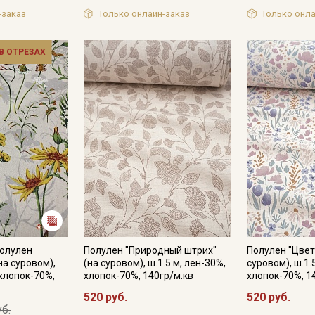
Секретная рассылка от
-заказ
Только онлайн-заказ
Только онла
Купава
 В ОТРЕЗАХ
Мы публикуем здесь дополнительные
промокоды и скидки до 30% на узкие
категории тканей
Электронная почта
Подписаться
Полулен
Полулен "Природный штрих"
Полулен "Цвет
Ознакомлен(а) с
Политикой обработки персональных
на суровом),
(на суровом), ш.1.5 м, лен-30%,
суровом), ш.1.
данных
и даю
Согласие на обработку персональных
 хлопок-70%,
хлопок-70%, 140гр/м.кв
хлопок-70%, 1
данных
520 руб.
520 руб.
Даю
Согласие на получение рекламных и
уб.
информационных рассылок