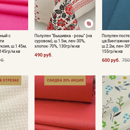
ный с
Полулен "Вышивка - розы" (на
Полулен пост
ти
суровом), ш.1.5м, лен-30%,
цв.Винтажная 
ксия, ш.1.45м,
хлопок-70%, 130гр/м.кв
ш.2.2м, лен-30
145гр/м.кв
155гр/м.кв
490 руб.
уб.
600 руб.
750
 В ОТРЕЗАХ
СКИДКА 20% АКЦИЯ