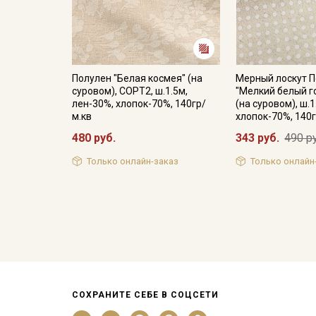
Полулен "Белая космея" (на
Мерный лоскут 
суровом), СОРТ2, ш.1.5м,
"Мелкий белый г
лен-30%, хлопок-70%, 140гр/
(на суровом), ш.1
м.кв
хлопок-70%, 140г
480 руб.
343 руб.
490 р
Только онлайн-заказ
Только онлайн
СОХРАНИТЕ СЕБЕ В СОЦСЕТИ