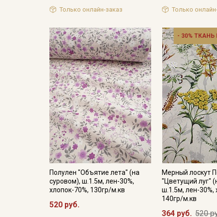
Только онлайн-заказ
Только онлайн
- 30% ТКАНЬ
Полулен "Объятие лета" (на
Мерный лоскут 
суровом), ш.1.5м, лен-30%,
"Цветущий луг" (
хлопок-70%, 130гр/м.кв
ш.1.5м, лен-30%,
140гр/м.кв
520 руб.
364 руб.
520 р