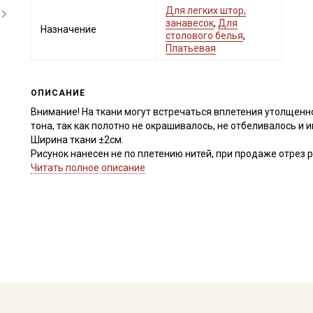
Для легких штор,
занавесок
,
Для
Назначение
столового белья
,
Платьевая
ОПИСАНИЕ
Внимание! На ткани могут встречаться вплетения утолщенно
тона, так как полотно не окрашивалось, не отбеливалось и
Ширина ткани ±2см.
Рисунок нанесен не по плетению нитей, при продаже отрез р
срезать неровность, а пропарить и подтянуть ткань по диа
Читать полное описание
перекос исправился. Просим учитывать это при заказе.
Полулен, благодаря, своему натуральному составу экологи
естественную терморегуляцию, быстро сохнет, не провоцир
шероховатый (сухой), после стирки и отпаривания становит
драпируется в мягкие складки, сминаемость натуральной тк
увлажнении, дает усадку 7-10%.
Полулен универсален и практичен, используется при пошиве
скатерти, салфеток, фартуков, полотенец, интерьерных поду