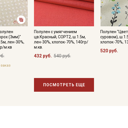
Полулен
Полулен с умягчением
Полулен "Цвет
орох (3мм)"
цв.Красный, СОРТ2, ш.1.5м,
суровом), ш.1.
.5м, лен-30%,
лен-30%, хлопок-70%, 140гр/
хлопок-70%, 1
р/м.кв
м.кв.
520 руб.
уб.
432 руб.
540 руб.
-заказ
ПОСМОТРЕТЬ ЕЩЕ