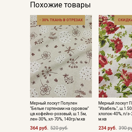
Похожие товары
- 30% ТКАНЬ В ОТРЕЗАХ
СКИДКА
Мерный лоскут Полулен
Мерный лоскут 
"Белые гортензии на суровом"
"Изабель", ш.1.5
цв.кофейно-розовый, ш.1.5м,
хлопок-40%, п/э-
лен-30%, хл-70%, 140гр/м.кв
м.кв
364 руб.
520 руб.
234 руб.
390 р