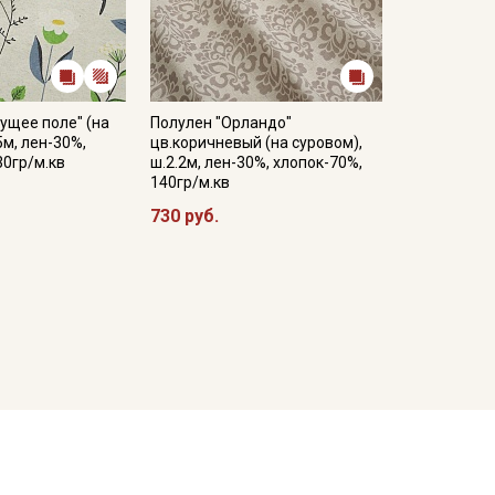
ущее поле" (на
Полулен "Орландо"
5м, лен-30%,
цв.коричневый (на суровом),
30гр/м.кв
ш.2.2м, лен-30%, хлопок-70%,
140гр/м.кв
730 руб.