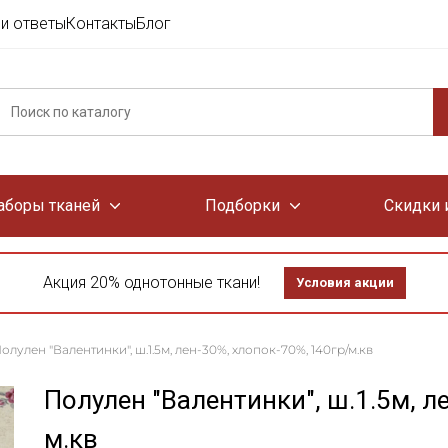
и ответы
Контакты
Блог
аборы тканей
Подборки
Скидки 
Акция 20% однотонные ткани!
Условия акции
олулен "Валентинки", ш.1.5м, лен-30%, хлопок-70%, 140гр/м.кв
Полулен "Валентинки", ш.1.5м, л
м.кв