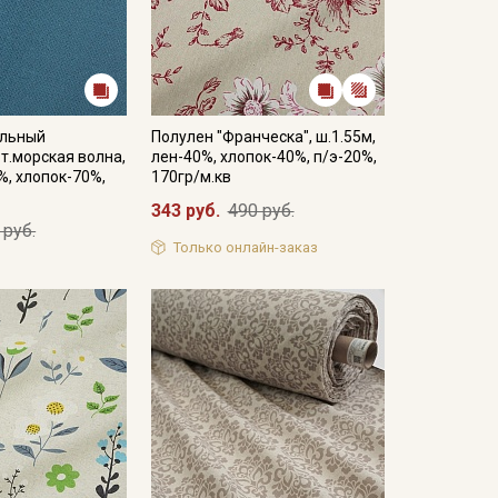
ельный
Полулен "Франческа", ш.1.55м,
т.морская волна,
лен-40%, хлопок-40%, п/э-20%,
%, хлопок-70%,
170гр/м.кв
343 руб.
490 руб.
 руб.
Только онлайн-заказ