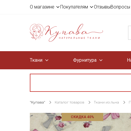
О магазине
Покупателям
Отзывы
Вопросы 
Ткани
Фурнитура
Н
"Купава"
Каталог товаров
Ткани из льна
П
СКИДКА 40%