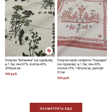
Полулен "Ботаника" (на суровом),
Полулен крой салфеток "Лошадки"
П
ш.1.5м, лен-57%, хлопок-43%,
(на суровом), ш.1.5м, лен-30%,
с
200гр/м.кв
хлопок-70%, 140гр/м.кв, раппорт
х
51см
990 руб.
4
520 руб.
ПОСМОТРЕТЬ ЕЩЕ