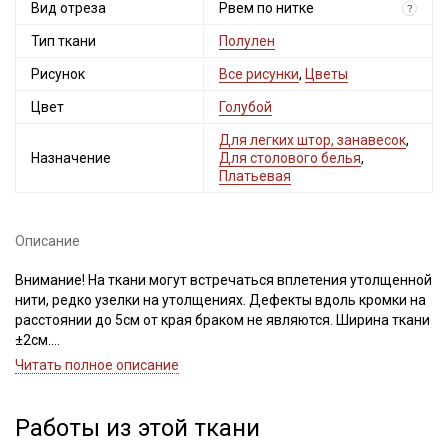
Вид отреза
Рвем по нитке
?
Тип ткани
Полулен
Рисунок
Все рисунки
,
Цветы
Цвет
Голубой
Для легких штор, занавесок
,
Назначение
Для столового белья
,
Платьевая
Описание
Внимание! На ткани могут встречаться вплетения утолщенной
нити, редко узелки на утолщениях. Дефекты вдоль кромки на
расстоянии до 5см от края браком не являются. Ширина ткани
±2см.
При продаже отрез рвем по нитке, рисунок нанесен не по
Читать полное описание
плетению нитей. Важно, при выравнивании отреза, не срезать
неровность, а пропарить и подтянуть ткань по диагонали,
Секретная рассылка от Купава
чтобы нити распрямились и диагональный перекос
Работы из этой ткани
исправился. Просим учитывать это при заказе.
Мы публикуем здесь дополнительные