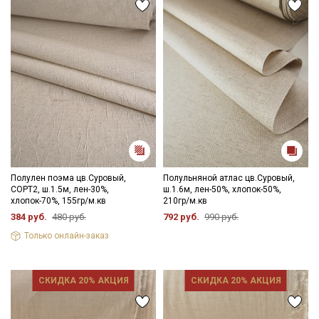
Полулен поэма цв.Суровый,
Полульняной атлас цв.Суровый,
СОРТ2, ш.1.5м, лен-30%,
ш.1.6м, лен-50%, хлопок-50%,
хлопок-70%, 155гр/м.кв
210гр/м.кв
384 руб.
480 руб.
792 руб.
990 руб.
Только онлайн-заказ
СКИДКА 20% АКЦИЯ
СКИДКА 20% АКЦИЯ