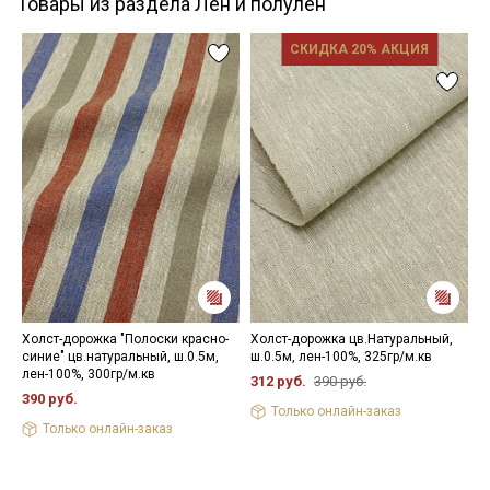
Товары из раздела Лён и полулён
СКИДКА 20% АКЦИЯ
Холст-дорожка "Полоски красно-
Холст-дорожка цв.Натуральный,
П
синие" цв.натуральный, ш.0.5м,
ш.0.5м, лен-100%, 325гр/м.кв
С
лен-100%, 300гр/м.кв
х
312 руб.
390 руб.
390 руб.
6
Только онлайн-заказ
Только онлайн-заказ