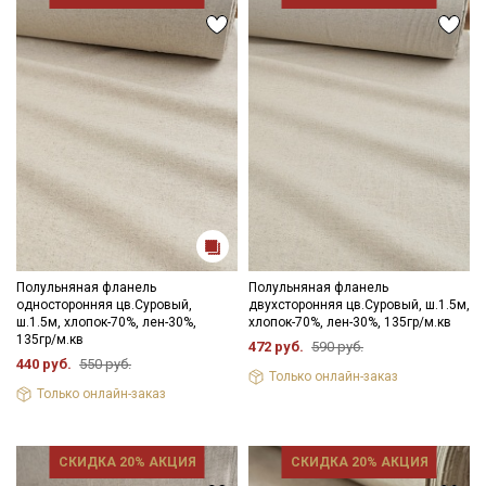
Ознакомлен(а) с
Политикой обработки персональных
данных
и даю
Согласие на обработку персональных
данных
Даю
Согласие на получение рекламных и
информационных рассылок
Полульняная фланель
Полульняная фланель
односторонняя цв.Суровый,
двухсторонняя цв.Суровый, ш.1.5м,
ш.1.5м, хлопок-70%, лен-30%,
хлопок-70%, лен-30%, 135гр/м.кв
135гр/м.кв
472 руб.
590 руб.
440 руб.
550 руб.
Только онлайн-заказ
Только онлайн-заказ
СКИДКА 20% АКЦИЯ
СКИДКА 20% АКЦИЯ