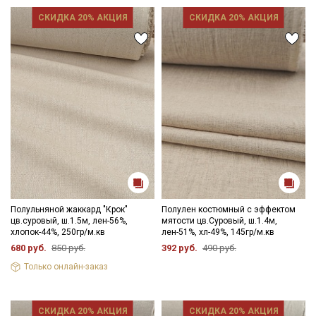
Ткань натуральная дает усадку до 10 %, перед пошивом
постирайте отрез при температуре дальнейших стирок, не
СКИДКА 20% АКЦИЯ
СКИДКА 20% АКЦИЯ
выше 40C, для исключения усадки ткани в готовом изделии.
Уход:
- стирка до 40C в деликатном режиме, отжим на низких
оборотах;
- противопоказано употребление отбеливателей;
- сушить в расправленном, подвешенном состоянии, в хорошо
Секретная рассылка от Купава
проветриваемом помещении, важно не пересушивать;
- гладить рекомендуется слегка увлажненным, с изнаночной
Мы публикуем здесь дополнительные
стороны.
промокоды и скидки до 30% на узкие
Цветопередача может отличаться от оригинального цвета
категории тканей
ткани в зависимости от настроек вашего монитора и в
зависимости от партии тон ткани может отличаться.
Электронная почта
Полульняной жаккард "Крок"
Полулен костюмный с эффектом
цв.суровый, ш.1.5м, лен-56%,
мятости цв.Суровый, ш.1.4м,
хлопок-44%, 250гр/м.кв
лен-51%, хл-49%, 145гр/м.кв
680 руб.
850 руб.
392 руб.
490 руб.
Только онлайн-заказ
Подписаться
СКИДКА 20% АКЦИЯ
СКИДКА 20% АКЦИЯ