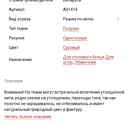
Страна производитель
Беларусь
Артикул
А01414
Вид отреза
Режем по нитке
?
Тип ткани
Полулен
Рисунок
Однотонные
Цвет
Суровый
Для столового белья
,
Для
Назначение
штор
,
Обивочная
Описание
Внимание! На ткани могут встречаться вплетения утолщенной
нити, редко узелки на утолщениях, переходы тона, так как
полотно не окрашивалось, не отбеливалось и имеет
натуральный природный цвет и фактуру.
При продаже отрез режем по нитке. Важно, при выравнивании
Читать полное описание
отреза, не срезать неровность, а пропарить и подтянуть ткань
по диагонали, чтобы нити распрямились и диагональный