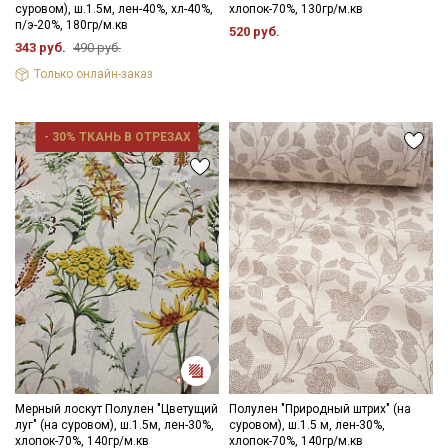
суровом), ш.1.5м, лен-40%, хл-40%,
хлопок-70%, 130гр/м.кв
п/э-20%, 180гр/м.кв
520 руб.
343 руб.
490 руб.
Только онлайн-заказ
- 30% ТКАНЬ В ОТРЕЗАХ
Мерный лоскут Полулен "Цветущий
Полулен "Природный штрих" (на
луг" (на суровом), ш.1.5м, лен-30%,
суровом), ш.1.5 м, лен-30%,
хлопок-70%, 140гр/м.кв
хлопок-70%, 140гр/м.кв