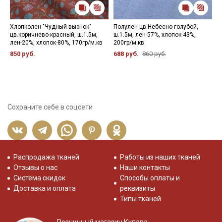
Хлопколен "Чудный вьюнок"
Полулен цв.Небесно-голубой,
Х
цв.коричнево-красный, ш.1.5м,
ш.1.5м, лен-57%, хлопок-43%,
а
лен-20%, хлопок-80%, 170гр/м.кв
200гр/м.кв
в
850 руб.
688 руб.
860 руб.
8
Сохраните себе в соцсети
Распродажа тканей
Работы из наших тканей
Отзывы о нас
Наши контакты
Система скидок
Способы оплаты и
Доставка и оплата
реквизиты
Типы тканей