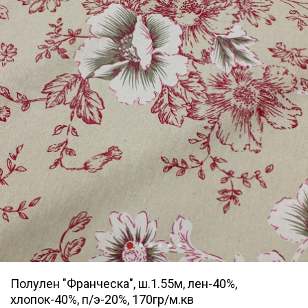
Полулен "Франческа", ш.1.55м, лен-40%,
хлопок-40%, п/э-20%, 170гр/м.кв