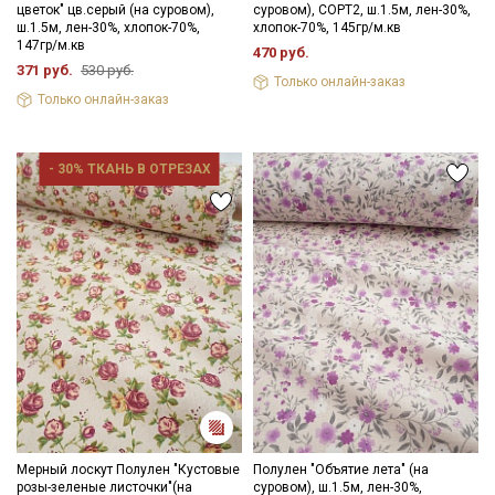
цветок" цв.серый (на суровом),
суровом), СОРТ2, ш.1.5м, лен-30%,
ткани в зависимости от настроек вашего монитора и в
ш.1.5м, лен-30%, хлопок-70%,
хлопок-70%, 145гр/м.кв
зависимости от партии тон ткани может отличаться.
147гр/м.кв
470 руб.
Подписаться
371 руб.
530 руб.
Только онлайн-заказ
Только онлайн-заказ
Ознакомлен(а) с
Политикой обработки персональных
данных
и даю
Согласие на обработку персональных
данных
- 30% ТКАНЬ В ОТРЕЗАХ
Даю
Согласие на получение рекламных и
информационных рассылок
Мерный лоскут Полулен "Кустовые
Полулен "Объятие лета" (на
розы-зеленые листочки"(на
суровом), ш.1.5м, лен-30%,