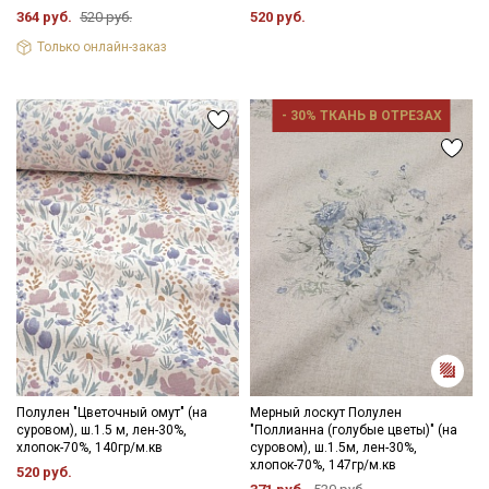
364 руб.
520 руб.
520 руб.
Только онлайн-заказ
- 30% ТКАНЬ В ОТРЕЗАХ
Полулен "Цветочный омут" (на
Мерный лоскут Полулен
суровом), ш.1.5 м, лен-30%,
"Поллианна (голубые цветы)" (на
хлопок-70%, 140гр/м.кв
суровом), ш.1.5м, лен-30%,
хлопок-70%, 147гр/м.кв
520 руб.