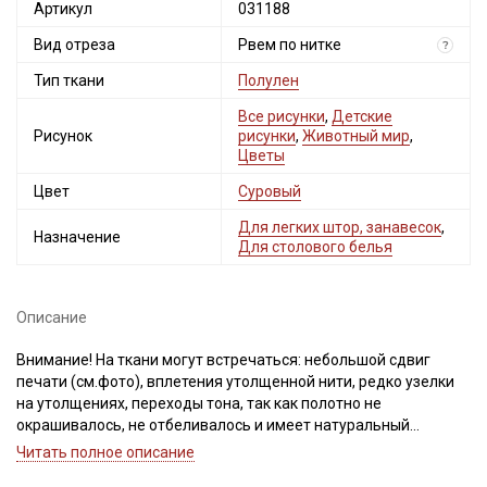
Артикул
031188
Вид отреза
Рвем по нитке
?
Тип ткани
Полулен
Все рисунки
,
Детские
Рисунок
рисунки
,
Животный мир
,
Цветы
Цвет
Суровый
Для легких штор, занавесок
,
Назначение
Для столового белья
Описание
Внимание! На ткани могут встречаться: небольшой сдвиг
печати (см.фото), вплетения утолщенной нити, редко узелки
на утолщениях, переходы тона, так как полотно не
окрашивалось, не отбеливалось и имеет натуральный
природный цвет и фактуру.
Читать полное описание
Рисунок нанесен не по плетению нитей, при продаже отрез