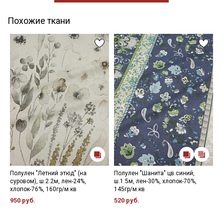
Похожие ткани
Полулен "Летний этюд" (на
Полулен "Шанита" цв.синий,
П
суровом), ш.2.2м, лен-24%,
ш.1.5м, лен-30%, хлопок-70%,
(
хлопок-76%, 160гр/м.кв
145гр/м.кв
х
5
950 руб.
520 руб.
5