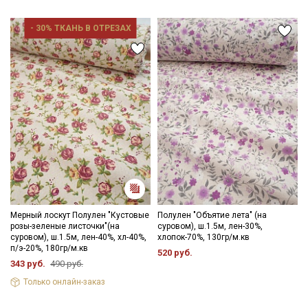
Подписаться
- 30% ТКАНЬ В ОТРЕЗАХ
Ознакомлен(а) с
Политикой обработки персональных
данных
и даю
Согласие на обработку персональных
данных
Даю
Согласие на получение рекламных и
информационных рассылок
Мерный лоскут Полулен "Кустовые
Полулен "Объятие лета" (на
розы-зеленые листочки"(на
суровом), ш.1.5м, лен-30%,
суровом), ш.1.5м, лен-40%, хл-40%,
хлопок-70%, 130гр/м.кв
п/э-20%, 180гр/м.кв
520 руб.
343 руб.
490 руб.
Только онлайн-заказ