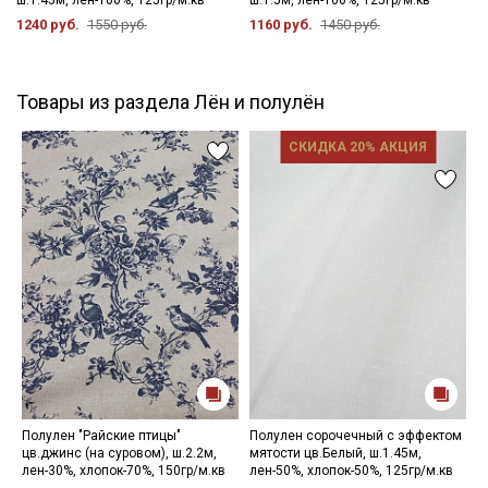
1240 руб.
1550 руб.
1160 руб.
1450 руб.
Товары из раздела Лён и полулён
СКИДКА 20% АКЦИЯ
Полулен "Райские птицы"
Полулен сорочечный с эффектом
П
цв.джинс (на суровом), ш.2.2м,
мятости цв.Белый, ш.1.45м,
м
лен-30%, хлопок-70%, 150гр/м.кв
лен-50%, хлопок-50%, 125гр/м.кв
х