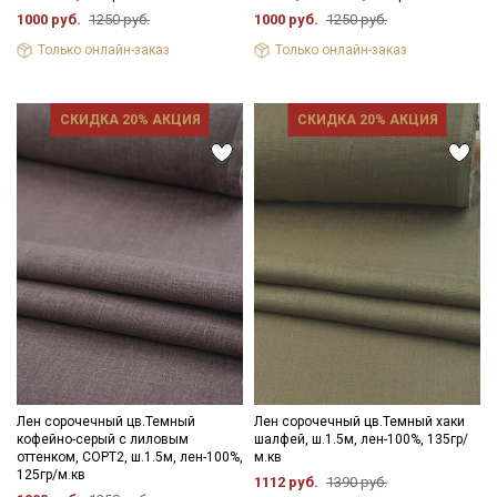
1000 руб.
1250 руб.
1000 руб.
1250 руб.
Только онлайн-заказ
Только онлайн-заказ
СКИДКА 20% АКЦИЯ
СКИДКА 20% АКЦИЯ
Секретная рассылка от Купава
Мы публикуем здесь дополнительные
промокоды и скидки до 30% на узкие
категории тканей
Электронная почта
Лен сорочечный цв.Темный
Лен сорочечный цв.Темный хаки
кофейно-серый с лиловым
шалфей, ш.1.5м, лен-100%, 135гр/
оттенком, СОРТ2, ш.1.5м, лен-100%,
м.кв
125гр/м.кв
1112 руб.
1390 руб.