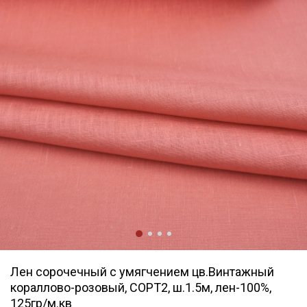
Лен сорочечный с умягчением цв.Винтажный
кораллово-розовый, СОРТ2, ш.1.5м, лен-100%,
125гр/м.кв