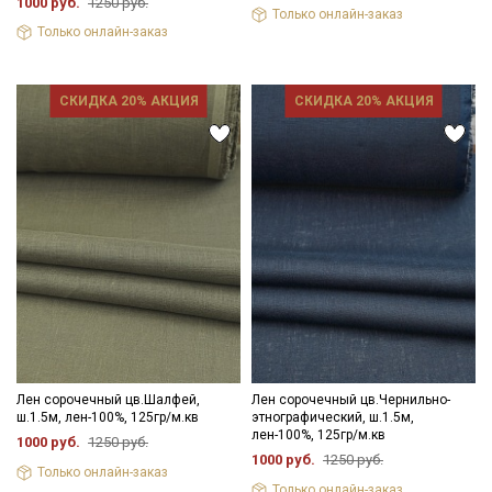
Подписаться
1000 руб.
1250 руб.
Только онлайн-заказ
Только онлайн-заказ
Ознакомлен(а) с
Политикой обработки персональных
данных
и даю
Согласие на обработку персональных
данных
СКИДКА 20% АКЦИЯ
СКИДКА 20% АКЦИЯ
Даю
Согласие на получение рекламных и
информационных рассылок
Лен сорочечный цв.Шалфей,
Лен сорочечный цв.Чернильно-
ш.1.5м, лен-100%, 125гр/м.кв
этнографический, ш.1.5м,
лен-100%, 125гр/м.кв
1000 руб.
1250 руб.
1000 руб.
1250 руб.
Только онлайн-заказ
Только онлайн-заказ