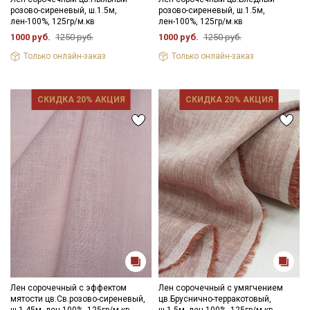
розово-сиреневый, ш.1.5м,
розово-сиреневый, ш.1.5м,
лен-100%, 125гр/м.кв
лен-100%, 125гр/м.кв
1000 руб.
1250 руб.
1000 руб.
1250 руб.
Только онлайн-заказ
Только онлайн-заказ
СКИДКА 20% АКЦИЯ
СКИДКА 20% АКЦИЯ
Лен сорочечный с эффектом
Лен сорочечный с умягчением
мятости цв.Св.розово-сиреневый,
цв.Бруснично-терракотовый,
ш.1.45м, лен-100%, 125гр/м.кв
ш.1.5м, лен-100%, 125гр/м.кв