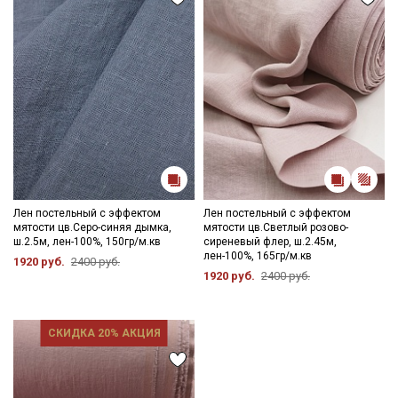
Секретная рассылка от Купава
Мы публикуем здесь дополнительные
промокоды и скидки до 30% на узкие
категории тканей
Лен постельный с эффектом
Лен постельный с эффектом
Электронная почта
мятости цв.Серо-синяя дымка,
мятости цв.Светлый розово-
ш.2.5м, лен-100%, 150гр/м.кв
сиреневый флер, ш.2.45м,
лен-100%, 165гр/м.кв
1920 руб.
2400 руб.
1920 руб.
2400 руб.
Подписаться
СКИДКА 20% АКЦИЯ
Ознакомлен(а) с
Политикой обработки персональных
данных
и даю
Согласие на обработку персональных
данных