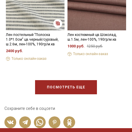
Лен постельный "Полоска
Лен костюмный цв.Шоколад,
Л
1.0*1.0см" цв.черный/суровый,
ш.1.5м, лен-100%, 190гр/м.кв
ф
ш.2.6м, лен-100%, 190гр/м.кв
л
1000 руб.
1250 руб.
2400 руб.
1
Только онлайн-заказ
Только онлайн-заказ
ПОСМОТРЕТЬ ЕЩЕ
Сохраните себе в соцсети