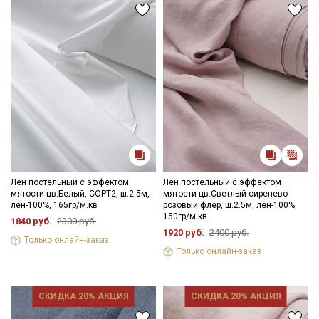
ткани в зависимости от настроек вашего монитора и в
зависимости от партии тон ткани может отличаться.
Лен постельный с эффектом
Лен постельный с эффектом
мятости цв.Белый, СОРТ2, ш.2.5м,
мятости цв.Светлый сиренево-
лен-100%, 165гр/м.кв
розовый флер, ш.2.5м, лен-100%,
150гр/м.кв
1840 руб.
2300 руб.
1920 руб.
2400 руб.
Только онлайн-заказ
Только онлайн-заказ
СКИДКА 20% АКЦИЯ
СКИДКА 20% АКЦИЯ