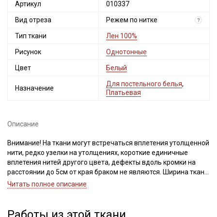
Артикул
010337
Вид отреза
Режем по нитке
?
Тип ткани
Лен 100%
Рисунок
Однотонные
Цвет
Белый
Для постельного белья
,
Назначение
Платьевая
Описание
Внимание! На ткани могут встречаться вплетения утолщенной
нити, редко узелки на утолщениях, короткие единичные
вплетения нитей другого цвета, дефекты вдоль кромки на
расстоянии до 5см от края браком не являются. Ширина ткани
±2см.
Читать полное описание
При продаже отрез режем по нитке. Важно, при выравнивании
отреза, не срезать неровность, а пропарить и подтянуть ткань
по диагонали, чтобы нити распрямились и диагональный
Работы из этой ткани