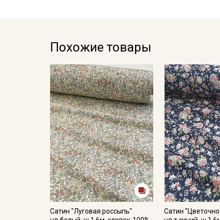
Похожие товары
Сатин "Луговая россыпь"
Сатин "Цветочно
цв.белый, ш.1.6м, хлопок-100%,
цв.т.синий, ш.1.6