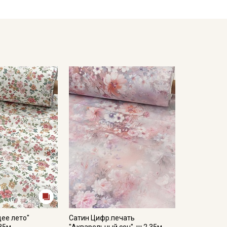
мненном месте, не пересушивать;
жим.
ета ткани в зависимости от настроек вашего
ее лето"
Сатин Цифр.печать
35м,
"Акварельный сон", ш.2.35м,