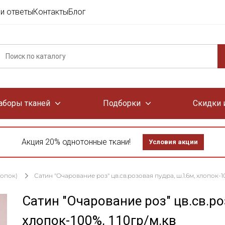
и ответы
Контакты
Блог
аборы тканей
Подборки
Скидки 
Акция 20% однотонные ткани!
Условия акции
лопок)
Сатин "Очарование роз" цв.св.розовая пудра, ш.1.6м, хлопок-10
Сатин "Очарование роз" цв.св.ро
хлопок-100%, 110гр/м.кв