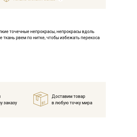
елкие точечные непрокрасы, непрокрасы вдоль
же ткань рвем по нитке, чтобы избежать перекоса
 плетения, благодаря особому плетению нитей
атую, плотную изнанку.
воздухопроницаемостью, теплопроводностью и
.
ьно подходит для пошива постельного, домашней
й
Доставим товар
ья и легких занавесок, в качестве подкладочного
у заказу
в любую точку мира
тирайте отрез при температуре дальнейших стирок,