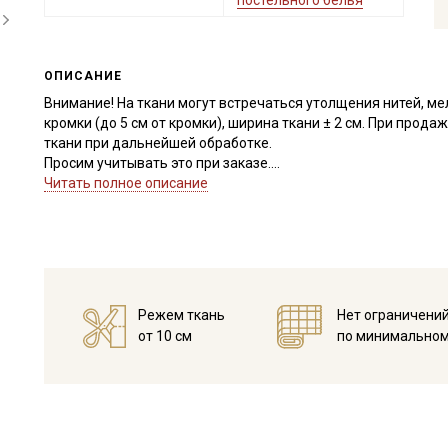
постельного белья
ОПИСАНИЕ
Внимание! На ткани могут встречаться утолщения нитей, м
кромки (до 5 см от кромки), ширина ткани ± 2 см. При прода
ткани при дальнейшей обработке.
Просим учитывать это при заказе.
Читать полное описание
Сатин – это хлопковый материал из крученой нити двойного
имеет гладкую, блестящую лицевую поверхность и шерохов
Ткань обладает высокой прочностью, гигроскопичностью, 
устойчивостью к истиранию, неаллергенна, усадка до
10%
Приятный на ощупь материал, гладкий и блестящий, идеал
Режем ткань
Нет ограничени
одежды, одежды для сна, платьев и рубашек, столового бел
от 10 см
по минимальном
материала.
Ткань натуральная дает усадку до 10%, перед пошивом пос
не выше 40C.
Уход:
- стирка до 40С, отдельно от синтетических материалов;
- запрещено использовать средства с содержанием хлора;