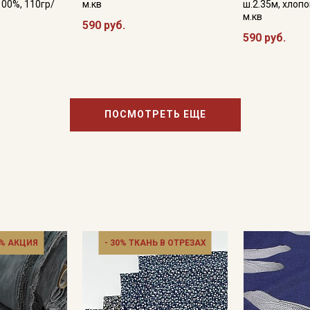
100%, 110гр/
м.кв
ш.2.35м, хлопо
м.кв
590 руб.
590 руб.
ПОСМОТРЕТЬ ЕЩЕ
% АКЦИЯ
- 30% ТКАНЬ В ОТРЕЗАХ