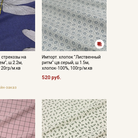
 стрекозы на
Импорт. хлопок "Лиственный
м", ш.2.2м,
ритм" цв.серый, ш.1.5м,
120гр/м.кв
хлопок-100%, 100гр/м.кв
520 руб.
йн-заказ