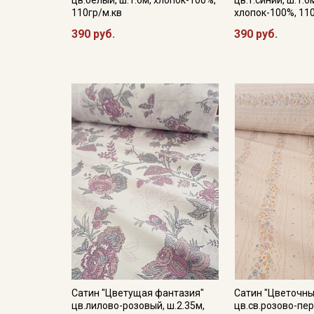
110гр/м.кв
хлопок-100%, 11
390 руб.
390 руб.
Сатин "Цветущая фантазия"
Сатин "Цветочны
цв.лилово-розовый, ш.2.35м,
цв.св.розово-пе