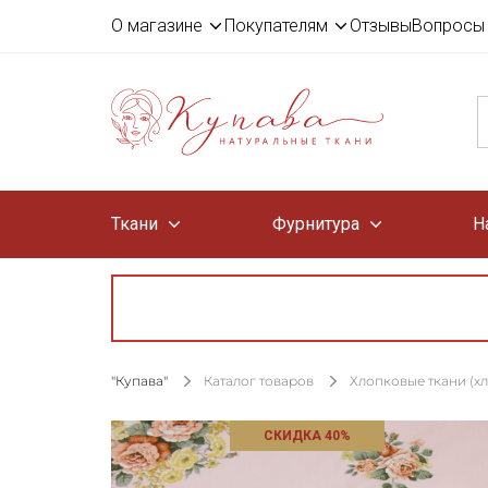
О магазине
Покупателям
Отзывы
Вопросы 
Ткани
Фурнитура
Н
"Купава"
Каталог товаров
Хлопковые ткани (х
СКИДКА 40%