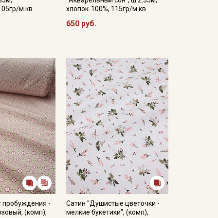
105гр/м.кв
хлопок-100%, 115гр/м.кв
650 руб.
 пробуждения -
Сатин "Душистые цветочки -
зовый, (комп),
мелкие букетики", (комп),