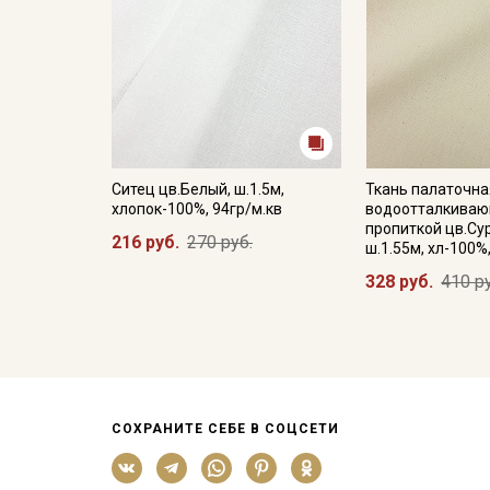
Ситец цв.Белый, ш.1.5м,
Ткань палаточна
хлопок-100%, 94гр/м.кв
водоотталкива
пропиткой цв.Су
216 руб.
270 руб.
ш.1.55м, хл-100%
328 руб.
410 р
СОХРАНИТЕ СЕБЕ В СОЦСЕТИ