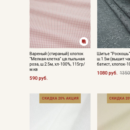
Вареный (стираный) хлопок
Шитье "Роскошь"
"Мелкая клетка" цв.пыльная
ш.1.5м (вышит.ча
роза, ш.2.5м, хл-100%, 115гр/
батист, хлопок-1
м.кв
1080 руб.
1350
590 руб.
СКИДКА 20% АКЦИЯ
СКИДКА 20