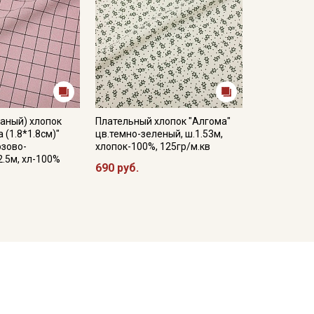
аный) хлопок
Плательный хлопок "Алгома"
 (1.8*1.8см)"
цв.темно-зеленый, ш.1.53м,
озово-
хлопок-100%, 125гр/м.кв
2.5м, хл-100%
690 руб.