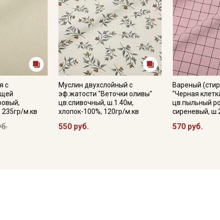
я с
Муслин двухслойный с
Вареный (стир
ющей
эф.жатости "Веточки оливы"
"Черная клетка
ровый,
цв.сливочный, ш.1.40м,
цв.пыльный р
, 235гр/м.кв
хлопок-100%, 120гр/м.кв
сиреневый, ш.
уб.
550 руб.
570 руб.