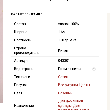
ХАРАКТЕРИСТИКИ
Состав
хлопок 100%
Ширина
1.6м
Плотность
110 гр/м.кв
Страна
Китай
производитель
Артикул
043301
Вид отреза
Рвем по нитке
?
Тип ткани
Сатин
Рисунок
Все рисунки
,
Цветы
Цвет
Розовый
Для домашней
Назначение
одежды
,
Для