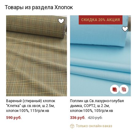
Товары из раздела Хлопок
СКИДКА 20% АКЦИЯ
Вареный (стираный) хлопок
Поплин цв.Св.лазурно-голубая
И
"Клетка" цв.св.хвоя, ш.2.5м,
дымка, СОРТ2, ш.2.2м,
м
хлопок-100%, 115гр/м.кв
хлопок-100%, 105гр/м.кв
х
590 руб.
336 руб.
420 руб.
5
Только онлайн-заказ