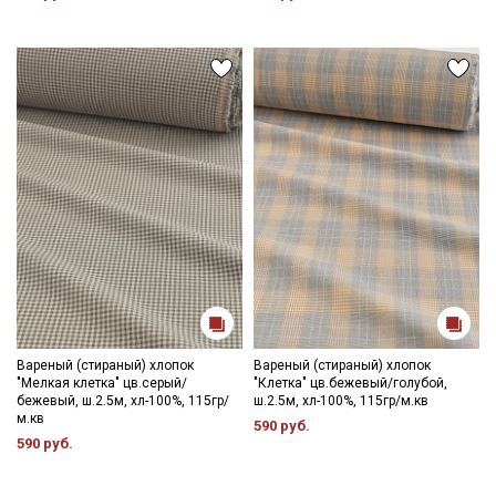
Ознакомлен(а) с
Политикой обработки персональных
данных
и даю
Согласие на обработку персональных
данных
Даю
Согласие на получение рекламных и
информационных рассылок
Вареный (стираный) хлопок
Вареный (стираный) хлопок
"Мелкая клетка" цв.серый/
"Клетка" цв.бежевый/голубой,
бежевый, ш.2.5м, хл-100%, 115гр/
ш.2.5м, хл-100%, 115гр/м.кв
м.кв
590 руб.
590 руб.