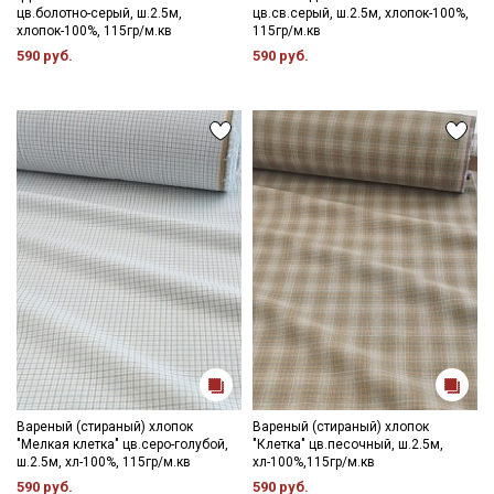
цв.болотно-серый, ш.2.5м,
цв.св.серый, ш.2.5м, хлопок-100%,
усадка до 7%.
хлопок-100%, 115гр/м.кв
115гр/м.кв
Вареный хлопок идеально подходит для пошива постельного
590 руб.
590 руб.
белья и одежды для взрослых и детей. Изделия с каждой
стиркой становятся более мягкими и бархатистыми.
Ткань натуральная дает усадку до 7%, перед пошивом
постирайте отрез при температуре дальнейших стирок, не
выше 40C, для исключения усадки ткани в готовом изделии.
Уход:
Секретная рассылка от Купава
- стирка до 30-40C;
- противопоказано употребление отбеливателей;
Мы публикуем здесь дополнительные
- сушить в расправленном, подвешенном состоянии (не
промокоды и скидки до 30% на узкие
пересушивать).
категории тканей
Цветопередача может отличаться от оригинального цвета
Электронная почта
ткани в зависимости от настроек вашего монитора и в
зависимости от партии тон ткани может отличаться.
Вареный (стираный) хлопок
Вареный (стираный) хлопок
"Мелкая клетка" цв.серо-голубой,
"Клетка" цв.песочный, ш.2.5м,
ш.2.5м, хл-100%, 115гр/м.кв
хл-100%,115гр/м.кв
Подписаться
590 руб.
590 руб.