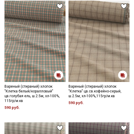
Вареный (стираный) хлопок
Вареный (стираный) хлопок
"Клетка белый/коралловый"
"Клетка" цв.св.кофейно-серый,
цв.голубая ель, ш.2.5м, хл-100%,
ш.2.5м, хл-100%,115гр/м.кв
115гр/м.кв
590 руб.
590 руб.