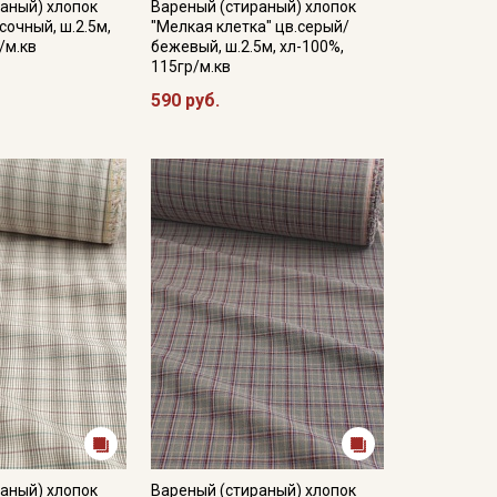
аный) хлопок
Вареный (стираный) хлопок
сочный, ш.2.5м,
"Мелкая клетка" цв.серый/
/м.кв
бежевый, ш.2.5м, хл-100%,
115гр/м.кв
590 руб.
аный) хлопок
Вареный (стираный) хлопок