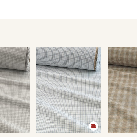
Ткань натуральная дает усадку до 7%, перед пошивом пост
не выше 40C, для исключения усадки ткани в готовом издел
Уход:
- стирка до 30-40C;
- противопоказано употребление отбеливателей;
- сушить в расправленном, подвешенном состоянии (не пер
Цветопередача может отличаться от оригинального цвета т
в зависимости от партии тон ткани может отличаться.