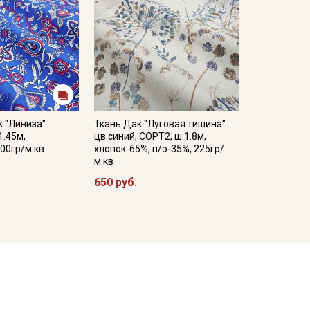
к "Линиза"
Ткань Дак "Луговая тишина"
1.45м,
цв.синий, СОРТ2, ш.1.8м,
00гр/м.кв
хлопок-65%, п/э-35%, 225гр/
м.кв
650 руб.