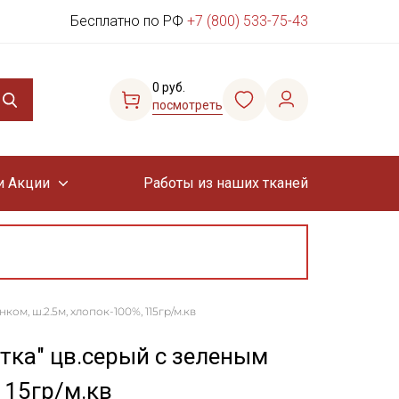
Бесплатно по РФ
+7 (800) 533-75-43
0 руб.
посмотреть
и Акции
Работы из наших тканей
ом, ш.2.5м, хлопок-100%, 115гр/м.кв
тка" цв.серый с зеленым
115гр/м.кв