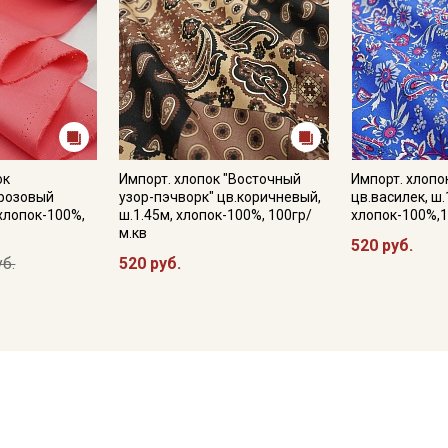
ок
Импорт. хлопок "Восточный
Импорт. хлопо
розовый
узор-пэчворк" цв.коричневый,
цв.василек, ш.
 хлопок-100%,
ш.1.45м, хлопок-100%, 100гр/
хлопок-100%,1
м.кв
520 руб.
уб.
520 руб.