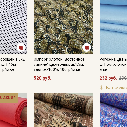
Горошек 1.5/2 "
Импорт. хлопок "Восточное
Рогожка цв.Пы
 ш.1.45м,
сияние" цв.черный, ш.1.5м,
ш.1.5м, хлопок
5гр/м.кв
хлопок-100%, 100гр/м.кв
м.кв
520 руб.
232 руб.
290
Только онла
% АКЦИЯ