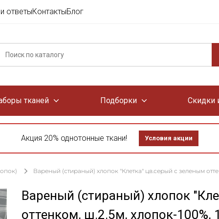
и ответы
Контакты
Блог
аборы тканей
Подборки
Скидки 
Акция 20% однотонные ткани!
Условия акции
лопок)
Вареный (стираный) хлопок "Клетка" цв.серый с зеленым оттенк
Вареный (стираный) хлопок "Кле
оттенком, ш.2.5м, хлопок-100%, 