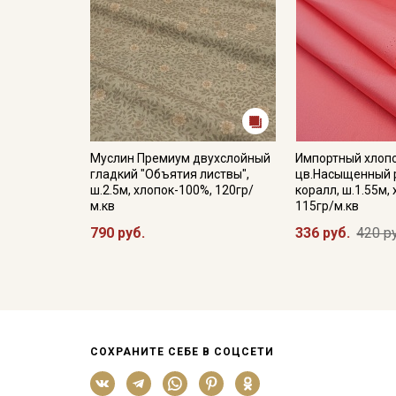
Муслин Премиум двухслойный
Импортный хлоп
гладкий "Объятия листвы",
цв.Насыщенный 
ш.2.5м, хлопок-100%, 120гр/
коралл, ш.1.55м,
м.кв
115гр/м.кв
790 руб.
336 руб.
420 р
СОХРАНИТЕ СЕБЕ В СОЦСЕТИ