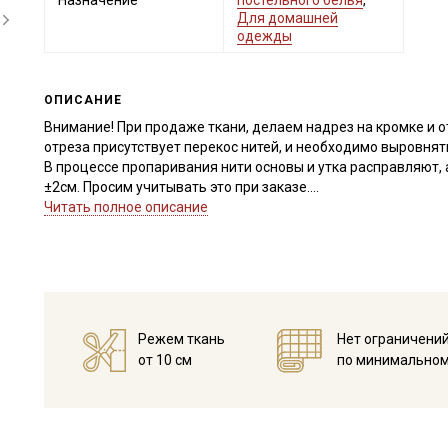
Назначение
постельного белья
,
Для домашней
одежды
ОПИСАНИЕ
Внимание! При продаже ткани, делаем надрез на кромке и о
отреза присутствует перекос нитей, и необходимо выровня
В процессе пропаривания нити основы и утка расправляют, 
±2см. Просим учитывать это при заказе.
Важно, неровности среза при перекосе нитей, нельзя срезат
Читать полное описание
после стирки. Просим учитывать это при заказе.
Вареный (стираный) хлопок – это мягкая, уютная ткань с фа
приглушенных цветах, выглядит стильно и современно.
Для вареного хлопка используют, исключительно чистый хло
высокой плотности, чтобы при обработке, ткань не порвалас
Режем ткань
Нет ограничени
специальной пемзы оказывают пилинговый эффект, распуша
от 10 см
по минимальном
бархатистого внешнего вида. При такой обработке, структу
материала к истиранию и усадке. Вареный хлопок достаточн
воздухопроницаемости быстро сохнет, не скатывается, усад
Вареный хлопок идеально подходит для пошива постельного
каждой стиркой становятся более мягкими и бархатистыми.