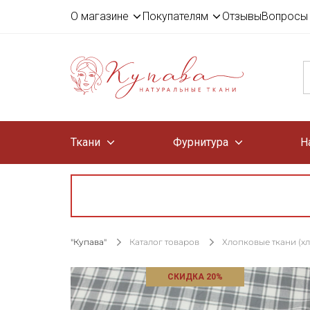
О магазине
Покупателям
Отзывы
Вопросы 
Ткани
Фурнитура
Н
"Купава"
Каталог товаров
Хлопковые ткани (х
СКИДКА 20%