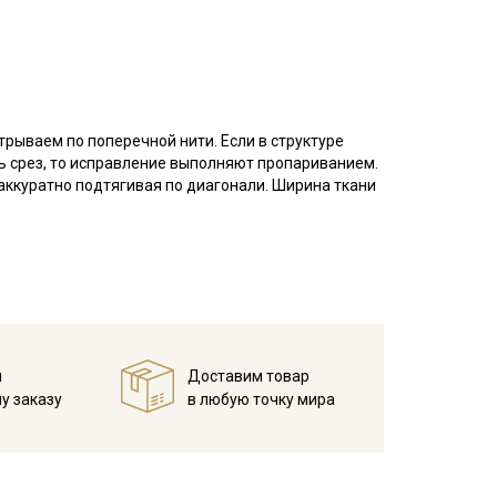
трываем по поперечной нити. Если в структуре
ть срез, то исправление выполняют пропариванием.
аккуратно подтягивая по диагонали. Ширина ткани
ь, это приведет к искажению края детали и изделия
ктурной поверхностью легкой помятости, в слегка
пок, полотняного плетения "перкаль", очень
ь. Хлопок не просто варят, а с применением
й
Доставим товар
я верхний слой, для придания мягкости и
у заказу
в любую точку мира
ра не нарушается, но уменьшается склонность
о легкий, благодаря высокой
ка до 7%.
 белья и одежды для взрослых и детей. Изделия с