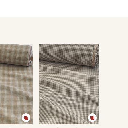
ирайте отрез при температуре дальнейших стирок,
ии.
есушивать).
кани в зависимости от настроек вашего монитора и