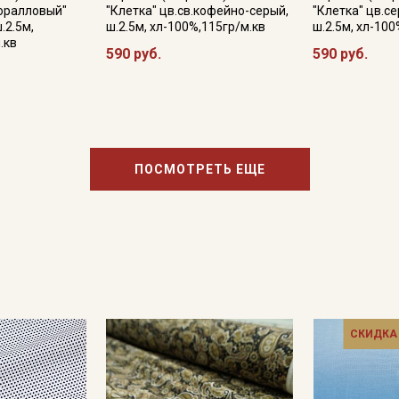
оралловый"
"Клетка" цв.св.кофейно-серый,
"Клетка" цв.с
.2.5м,
ш.2.5м, хл-100%,115гр/м.кв
ш.2.5м, хл-100
.кв
590 руб.
590 руб.
ПОСМОТРЕТЬ ЕЩЕ
СКИДКА