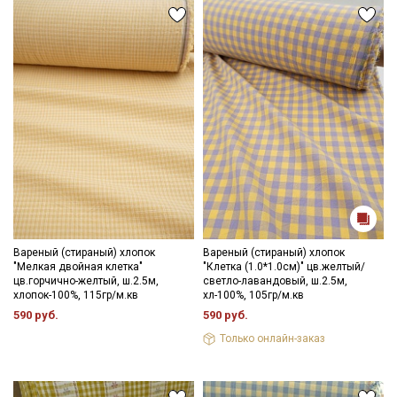
Вареный (стираный) хлопок
Вареный (стираный) хлопок
"Мелкая двойная клетка"
"Клетка (1.0*1.0см)" цв.желтый/
цв.горчично-желтый, ш.2.5м,
светло-лавандовый, ш.2.5м,
хлопок-100%, 115гр/м.кв
хл-100%, 105гр/м.кв
590 руб.
590 руб.
Только онлайн-заказ