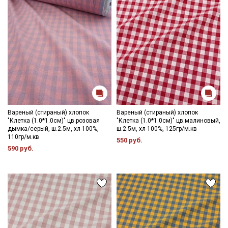
Вареный (стираный) хлопок
Вареный (стираный) хлопок
"Клетка (1.0*1.0см)" цв.розовая
"Клетка (1.0*1.0см)" цв.малиновый,
дымка/серый, ш.2.5м, хл-100%,
ш.2.5м, хл-100%, 125гр/м.кв
110гр/м.кв
550 руб.
590 руб.