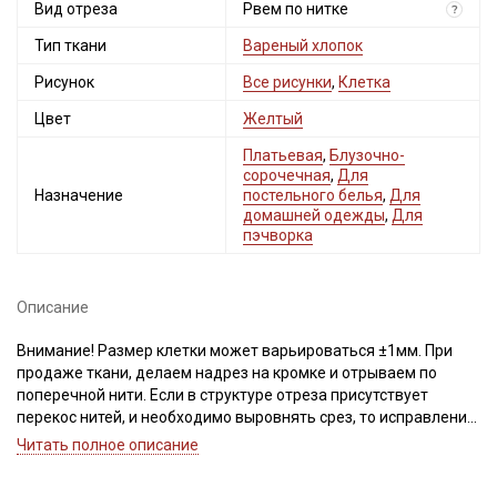
Вид отреза
Рвем по нитке
?
Тип ткани
Вареный хлопок
Рисунок
Все рисунки
,
Клетка
Цвет
Желтый
Платьевая
,
Блузочно-
сорочечная
,
Для
Назначение
постельного белья
,
Для
домашней одежды
,
Для
пэчворка
Описание
Внимание! Размер клетки может варьироваться ±1мм. При
продаже ткани, делаем надрез на кромке и отрываем по
поперечной нити. Если в структуре отреза присутствует
перекос нитей, и необходимо выровнять срез, то исправление
выполняют пропариванием. В процессе пропаривания нити
Читать полное описание
основы и утка расправляют, аккуратно подтягивая по
диагонали. Ширина ткани ±2см. Просим учитывать это при