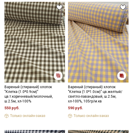
Ткань натуральная дает усадку до 7%, перед пошивом
постирайте отрез при температуре дальнейших стирок, не
выше 40C, для исключения усадки ткани в готовом изделии.
Уход:
- стирка до 30-40C;
- противопоказано употребление отбеливателей;
- сушить в расправленном, подвешенном состоянии (не
пересушивать).
Цветопередача может отличаться от оригинального цвета
ткани в зависимости от настроек вашего монитора и в
зависимости от партии тон ткани может отличаться.
Вареный (стираный) хлопок
Вареный (стираный) хлопок
"Клетка (1.0*0.9см)"
"Клетка (1.0*1.0см)" цв.желтый/
цв.т.коричневый/молочный,
светло-лавандовый, ш.2.5м,
ш.2.5м, хл-100%
хл-100%, 105гр/м.кв
550 руб.
590 руб.
Только онлайн-заказ
Только онлайн-заказ