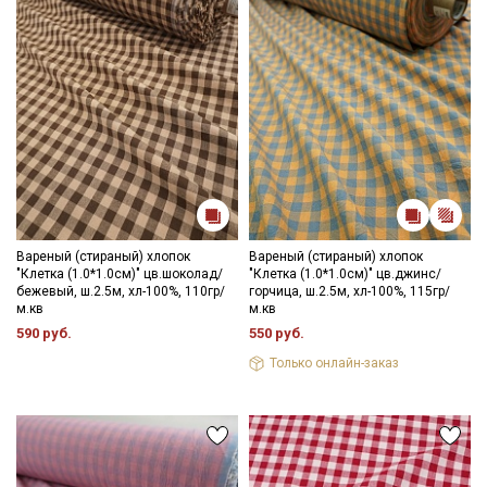
Мы публикуем здесь дополнительные
промокоды и скидки до 30% на узкие
категории тканей
Электронная почта
Подписаться
Вареный (стираный) хлопок
Вареный (стираный) хлопок
"Клетка (1.0*1.0см)" цв.шоколад/
"Клетка (1.0*1.0см)" цв.джинс/
Ознакомлен(а) с
Политикой обработки персональных
бежевый, ш.2.5м, хл-100%, 110гр/
горчица, ш.2.5м, хл-100%, 115гр/
данных
и даю
Согласие на обработку персональных
м.кв
м.кв
данных
590 руб.
550 руб.
Даю
Согласие на получение рекламных и
информационных рассылок
Только онлайн-заказ