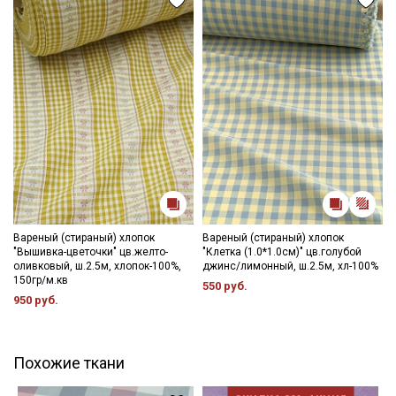
Вареный (стираный) хлопок
Вареный (стираный) хлопок
"Вышивка-цветочки" цв.желто-
"Клетка (1.0*1.0см)" цв.голубой
оливковый, ш.2.5м, хлопок-100%,
джинс/лимонный, ш.2.5м, хл-100%
150гр/м.кв
550 руб.
950 руб.
Похожие ткани