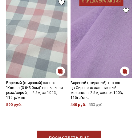
СКИДКА 20% АКЦИЯ
Вареный (стираный) хлопок
Вареный (стираный) хлопок
В
"Клетка (3.0*3.0см)" цв.пыльная
цв.Сиренево-лавандовый
ц
роза/серый, ш.2.5м, хл-100%,
меланж, ш.2.5м, хлопок-100%,
х
115гр/м.кв
115гр/м.кв
4
590 руб.
440 руб.
550 руб.
ПОСМОТРЕТЬ ЕЩЕ