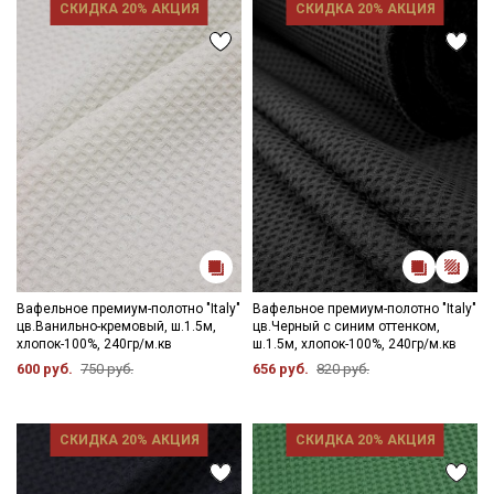
СКИДКА 20% АКЦИЯ
СКИДКА 20% АКЦИЯ
Секретная рассылка от Купава
Мы публикуем здесь дополнительные
промокоды и скидки до 30% на узкие
категории тканей
Электронная почта
Вафельное премиум-полотно "Italy"
Вафельное премиум-полотно "Italy"
цв.Ванильно-кремовый, ш.1.5м,
цв.Черный с синим оттенком,
хлопок-100%, 240гр/м.кв
ш.1.5м, хлопок-100%, 240гр/м.кв
600 руб.
750 руб.
656 руб.
820 руб.
Подписаться
СКИДКА 20% АКЦИЯ
СКИДКА 20% АКЦИЯ
Ознакомлен(а) с
Политикой обработки персональных