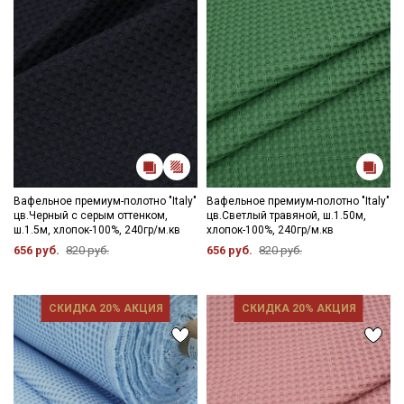
данных
и даю
Согласие на обработку персональных
данных
Даю
Согласие на получение рекламных и
информационных рассылок
Вафельное премиум-полотно "Italy"
Вафельное премиум-полотно "Italy"
цв.Черный с серым оттенком,
цв.Светлый травяной, ш.1.50м,
ш.1.5м, хлопок-100%, 240гр/м.кв
хлопок-100%, 240гр/м.кв
656 руб.
820 руб.
656 руб.
820 руб.
СКИДКА 20% АКЦИЯ
СКИДКА 20% АКЦИЯ