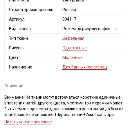
Плотность
240 гр/м.кв
Страна производитель
Россия
Артикул
004117
Вид отреза
Режем по рисунку вафли
?
Тип ткани
Вафельная
Рисунок
Однотонные
Цвет
Молочный
Назначение
Для банных полотенец
Описание
Внимание! На ткани могут встречаться короткие единичные
вплетения нитей другого цвета, местами тон у кромки может
быть темнее, дефекты вдоль кромки на расстоянии до 5см от
края браком не являются. Ширина ткани ±2см. Ткань при
продаже режем по рисунку вафли. Просим учитывать это при
Читать полное описание
заказе.