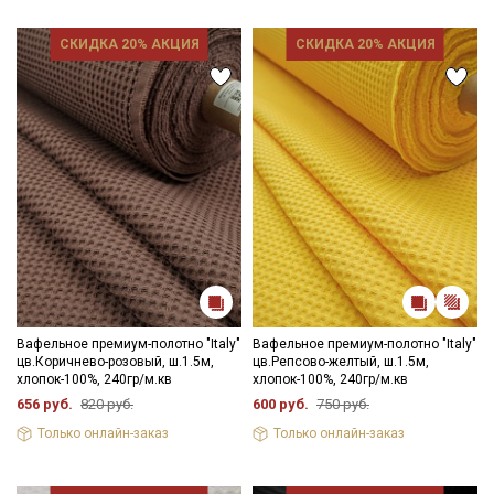
Цветопередача может отличаться от оригинального цвета
СКИДКА 20% АКЦИЯ
СКИДКА 20% АКЦИЯ
ткани в зависимости от настроек вашего монитора.
Вафельное премиум-полотно "Italy"
Вафельное премиум-полотно "Italy"
цв.Коричнево-розовый, ш.1.5м,
цв.Репсово-желтый, ш.1.5м,
хлопок-100%, 240гр/м.кв
хлопок-100%, 240гр/м.кв
656 руб.
820 руб.
600 руб.
750 руб.
Только онлайн-заказ
Только онлайн-заказ