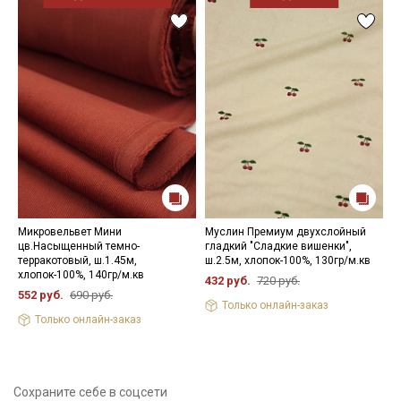
Микровельвет Мини
Муслин Премиум двухслойный
М
цв.Насыщенный темно-
гладкий "Сладкие вишенки",
ж
терракотовый, ш.1.45м,
ш.2.5м, хлопок-100%, 130гр/м.кв
С
хлопок-100%, 140гр/м.кв
1
432 руб.
720 руб.
552 руб.
690 руб.
2
Только онлайн-заказ
Только онлайн-заказ
Сохраните себе в соцсети