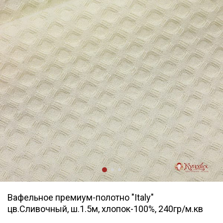
Вафельное премиум-полотно "Italy"
цв.Сливочный, ш.1.5м, хлопок-100%, 240гр/м.кв