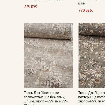
м.кв
770 руб.
770 руб.
Ткань Дак "Цветочное
Ткань Дак "Цве
спокойствие" цв.бежевый,
паттерн" цв.кофе
ш.1.8м, хлопок-65%, п/э-35%,
хлопок-65%, п/э-