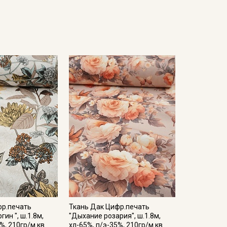
фр.печать
Ткань Дак Цифр.печать
ин ", ш.1.8м,
"Дыхание розария", ш.1.8м,
%, 210гр/м.кв
хл-65%, п/э-35%, 210гр/м.кв