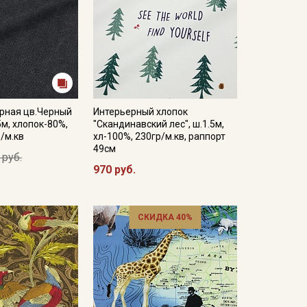
ерная цв.Черный
Интерьерный хлопок
5м, хлопок-80%,
"Скандинавский лес", ш.1.5м,
р/м.кв
хл-100%, 230гр/м.кв, раппорт
49см
 руб.
970 руб.
СКИДКА 40%