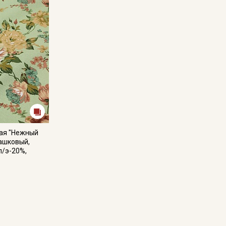
ная "Нежный
ашковый,
п/э-20%,