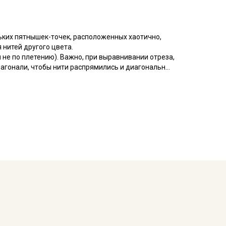
ьких пятнышек-точек, расположенных хаотично,
 нитей другого цвета.
 не по плетению). Важно, при выравнивании отреза,
диагонали, чтобы нити распрямились и диагональный
 приятная, слегка шероховатая, матовая на вид, не
ранию, не просвечивает, сминаемость низкая.
штор, скатертей, декоративных подушек, для
 эко-сумок.
мпературе дальнейших стирок, не выше 40C
мненном месте, не пересушивать;
ета ткани в зависимости от настроек вашего