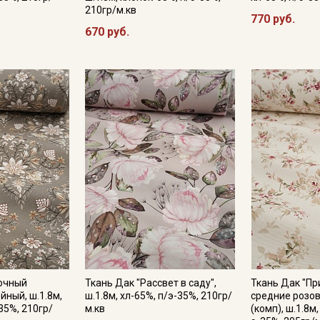
210гр/м.кв
770 руб.
670 руб.
Подписаться
Ознакомлен(а) с
Политикой обработки персональных
данных
и даю
Согласие на обработку персональных
данных
Даю
Согласие на получение рекламных и
информационных рассылок
точный
Ткань Дак "Рассвет в саду",
Ткань Дак "Пр
йный, ш.1.8м,
ш.1.8м, хл-65%, п/э-35%, 210гр/
средние розов
35%, 210гр/
м.кв
(комп), ш.1.8м