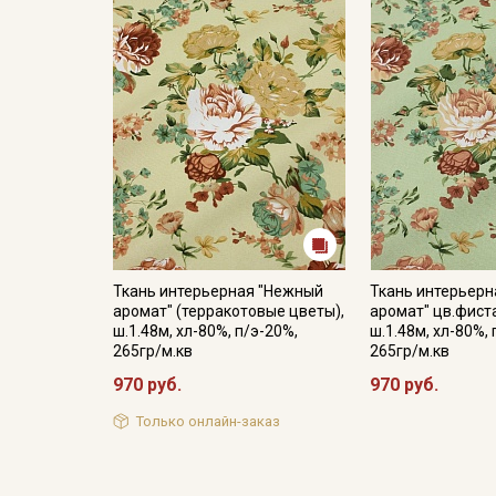
Ткань интерьерная "Нежный
Ткань интерьер
аромат" (терракотовые цветы),
аромат" цв.фист
ш.1.48м, хл-80%, п/э-20%,
ш.1.48м, хл-80%, 
265гр/м.кв
265гр/м.кв
970 руб.
970 руб.
Только онлайн-заказ