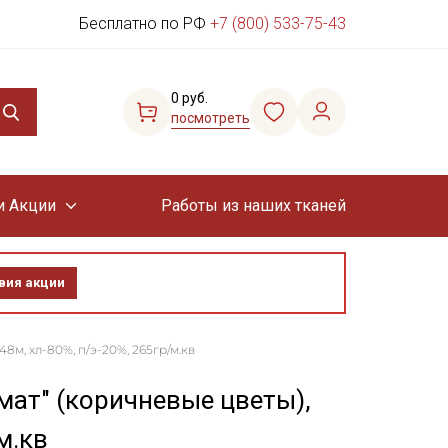
Бесплатно по РФ
+7 (800) 533-75-43
0 руб.
посмотреть
и Акции
Работы из наших тканей
вия акции
8м, хл-80%, п/э-20%, 265гр/м.кв
мат" (коричневые цветы),
м.кв