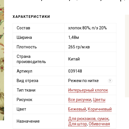
ХАРАКТЕРИСТИКИ
Состав
хлопок 80%; п/э 20%
Ширина
1,48м
Плотность
265 гр/м.кв
Страна
Китай
производитель
Артикул
039148
Вид отреза
Режем по нитке
?
Тип ткани
Интерьерный хлопок
Рисунок
Все рисунки
,
Цветы
Цвет
Бежевый
,
Коричневый
Для рюкзаков, сумок
,
Назначение
Для штор
,
Обивочная