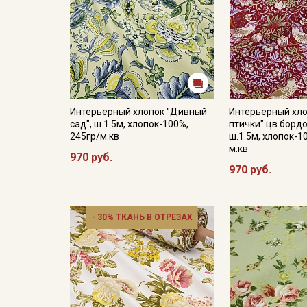
Интерьерный хлопок "Дивный
Интерьерный хло
сад", ш.1.5м, хлопок-100%,
птички" цв.борд
245гр/м.кв
ш.1.5м, хлопок-1
м.кв
970 руб.
970 руб.
- 30% ТКАНЬ В ОТРЕЗАХ