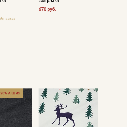
м.кв
205гр/м.кв
670 руб.
йн-заказ
 20% АКЦИЯ