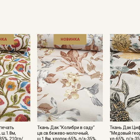
НКА
НОВИНКА
Секретная рассылка от
Купава
Мы публикуем здесь дополнительные
промокоды и скидки до 30% на узкие
категории тканей
печать
Ткань Дак "Колибри в саду"
Ткань Дак Ци
Электронная почта
 ш.1.8м,
цв.св.бежево-молочный,
"Медовый георг
35%, 210гр/
ш.1.8м, хлопок-65%, п/э-35%,
хл-65%, п/э-35