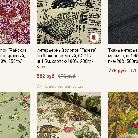
пок "Райские
Интерьерный хлопок "Газета"
Ткань интерь
ово-красный,
цв.бежево-желтый, СОРТ2,
мрамор, ш.1.4
00%, 250гр/
ш.1.5м, хлопок-100%, 230гр/
п/э-20%, 500г
м.кв
776 руб.
970
582 руб.
970 руб.
Только онлайн-заказ