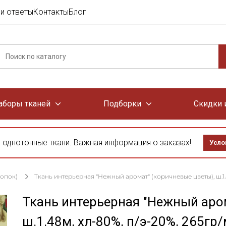
и ответы
Контакты
Блог
аборы тканей
Подборки
Скидки 
 однотонные ткани. Важная информация о заказах!
Усло
лопок)
Ткань интерьерная "Нежный аромат" (коричневые цветы), ш.1.4
Ткань интерьерная "Нежный аро
ш.1.48м, хл-80%, п/э-20%, 265гр/