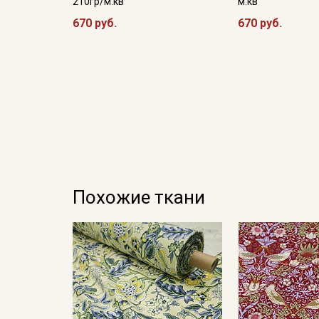
210гр/м.кв
м.кв
670 руб.
670 руб.
Похожие ткани