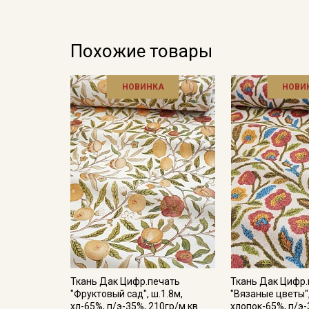
Похожие товары
НОВИНКА
НОВИ
Ткань Дак Цифр.печать
Ткань Дак Цифр.
"Фруктовый сад", ш.1.8м,
"Вязаные цветы",
хл-65%, п/э-35%, 210гр/м.кв
хлопок-65%, п/э-