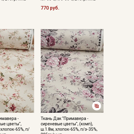
770 руб.
имавера -
Ткань Дак "Примавера -
ые цветы",
сиреневые цветы", (комп),
, хлопок-65%, п/
ш.1.8м, хлопок-65%, п/э-35%,