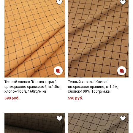
зависимости от партии.
Теплый хлопок "Клетка-штрих"
Теплый хлопок "Клетка"
цв.морковно-оранжевый, ш.1.5м,
цв.ореховое пралине, ш.1.5м,
хлопок-100%, 160гр/м.кв
хлопок-100%, 160гр/м.кв
590 руб.
590 руб.