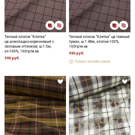
Теплый хлопок "Клетка"
Теплый хлопок "Клетка" цв.темный
цв.шоколадно-коричневый с
туман, ш.1.48м, хлопок-100%,
лиловым оттенком, ш.1.5м,
160гр/м.кв
хл-100%, 160гр/м.кв
590 руб.
590 руб.
Только онлайн-заказ