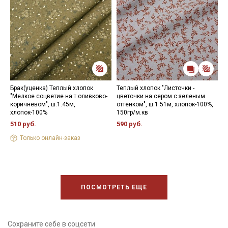
Брак(уценка) Теплый хлопок
Теплый хлопок "Листочки -
Т
"Мелкое соцветие на т.оливково-
цветочки на сером с зеленым
ц
коричневом", ш.1.45м,
оттенком", ш.1.51м, хлопок-100%,
х
хлопок-100%
150гр/м.кв
5
510 руб.
590 руб.
Только онлайн-заказ
ПОСМОТРЕТЬ ЕЩЕ
Сохраните себе в соцсети