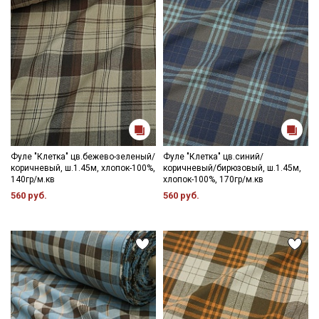
Фуле "Клетка" цв.бежево-зеленый/
Фуле "Клетка" цв.синий/
коричневый, ш.1.45м, хлопок-100%,
коричневый/бирюзовый, ш.1.45м,
140гр/м.кв
хлопок-100%, 170гр/м.кв
560 руб.
560 руб.