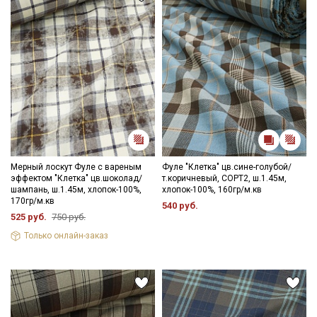
категории тканей
Электронная почта
Подписаться
Ознакомлен(а) с
Политикой обработки персональных
данных
и даю
Согласие на обработку персональных
Мерный лоскут Фуле с вареным
Фуле "Клетка" цв.сине-голубой/
данных
эффектом "Клетка" цв.шоколад/
т.коричневый, СОРТ2, ш.1.45м,
шампань, ш.1.45м, хлопок-100%,
хлопок-100%, 160гр/м.кв
Даю
Согласие на получение рекламных и
170гр/м.кв
540 руб.
информационных рассылок
525 руб.
750 руб.
Только онлайн-заказ