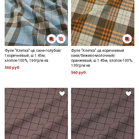
Фуле "Клетка" цв.сине-голубой/
Фуле "Клетка" цв.коричневый
т.коричневый, ш.1.45м,
хаки/бежево-молочный/
хлопок-100%, 160гр/м.кв
оранжевый, ш.1.45м, хлопок-100%,
130гр/м.кв
560 руб.
560 руб.