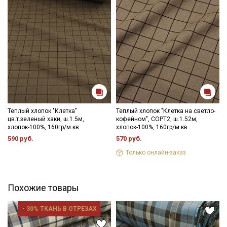
Теплый хлопок "Клетка"
Теплый хлопок "Клетка на светло-
цв.т.зеленый хаки, ш.1.5м,
кофейном", СОРТ2, ш.1.52м,
хлопок-100%, 160гр/м.кв
хлопок-100%, 160гр/м.кв
590 руб.
570 руб.
Только онлайн-заказ
Похожие товары
Секретная рассылка от Купава
Мы публикуем здесь дополнительные
- 30% ТКАНЬ В ОТРЕЗАХ
промокоды и скидки до 30% на узкие