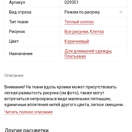
Артикул
029351
Вид отреза
Режем по рисунку
?
Тип ткани
Теплый хлопок
Рисунок
Все рисунки
,
Клетка
Цвет
Коричневый
Для домашней одежды
,
Назначение
Платьевая
Описание
Внимание! На ткани вдоль кромки может присутствовать
легкая размытость рисунка (см.фото), также могут
встречаться непрокрасы в виде маленьких пятнышек,
единичные вплетения нитей другого цвета, легкое смещение
рисунка. ширина ткани ±2см. При продаже ткань режем по
Читать полное описание
рисунку. Размер клетки 2.3*2.3см. Просим учитывать это при
заказе!
Другие расцветки