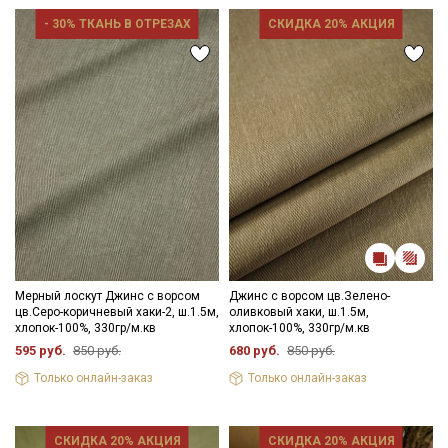
- 30% ТКАНЬ В ОТРЕЗАХ
СКИДКА 20% АКЦИЯ
Мерный лоскут Джинс с ворсом
Джинс с ворсом цв.Зелено-
цв.Серо-коричневый хаки-2, ш.1.5м,
оливковый хаки, ш.1.5м,
хлопок-100%, 330гр/м.кв
хлопок-100%, 330гр/м.кв
595 руб.
850 руб.
680 руб.
850 руб.
Только онлайн-заказ
Только онлайн-заказ
СКИДКА 20% АКЦИЯ
СКИДКА 20% АКЦИЯ