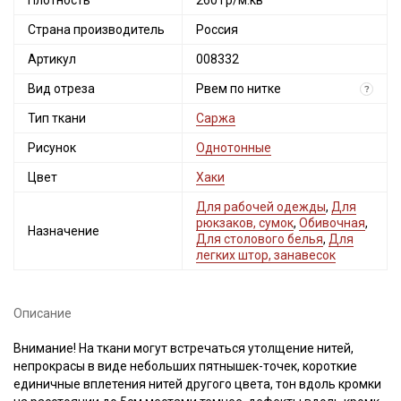
Плотность
260 гр/м.кв
Страна производитель
Россия
Артикул
008332
Вид отреза
Рвем по нитке
?
Тип ткани
Саржа
Рисунок
Однотонные
Цвет
Хаки
Для рабочей одежды
,
Для
рюкзаков, сумок
,
Обивочная
,
Назначение
Для столового белья
,
Для
легких штор, занавесок
Описание
Внимание! На ткани могут встречаться утолщение нитей,
непрокрасы в виде небольших пятнышек-точек, короткие
единичные вплетения нитей другого цвета, тон вдоль кромки