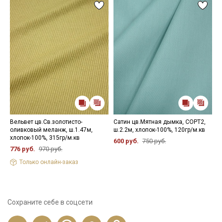
Вельвет цв.Св.золотисто-
Сатин цв.Мятная дымка, СОРТ2,
Н
оливковый меланж, ш.1.47м,
ш.2.2м, хлопок-100%, 120гр/м.кв
1
хлопок-100%, 315гр/м.кв
600 руб.
750 руб.
776 руб.
970 руб.
Только онлайн-заказ
Сохраните себе в соцсети