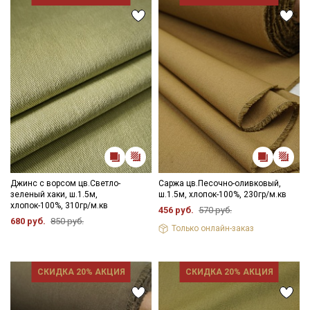
Джинс с ворсом цв.Светло-
Саржа цв.Песочно-оливковый,
зеленый хаки, ш.1.5м,
ш.1.5м, хлопок-100%, 230гр/м.кв
хлопок-100%, 310гр/м.кв
456 руб.
570 руб.
680 руб.
850 руб.
Только онлайн-заказ
СКИДКА 20% АКЦИЯ
СКИДКА 20% АКЦИЯ