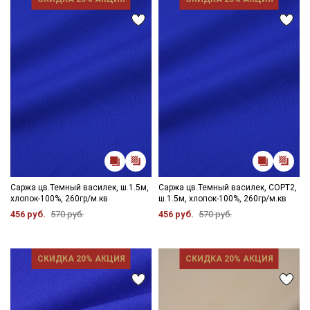
Саржа цв.Темный василек, ш.1.5м,
Саржа цв.Темный василек, СОРТ2,
хлопок-100%, 260гр/м.кв
ш.1.5м, хлопок-100%, 260гр/м.кв
456 руб.
570 руб.
456 руб.
570 руб.
Секретная рассылка от Купава
СКИДКА 20% АКЦИЯ
СКИДКА 20% АКЦИЯ
Мы публикуем здесь дополнительные
промокоды и скидки до 30% на узкие
категории тканей