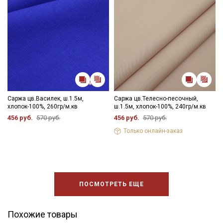
Электронная почта
Подписаться
Ознакомлен(а) с
Политикой обработки персональных
Саржа цв.Василек, ш.1.5м,
Саржа цв.Телесно-песочный,
данных
и даю
Согласие на обработку персональных
хлопок-100%, 260гр/м.кв
ш.1.5м, хлопок-100%, 240гр/м.кв
данных
456 руб.
570 руб.
456 руб.
570 руб.
Даю
Согласие на получение рекламных и
Только онлайн-заказ
информационных рассылок
ПОСМОТРЕТЬ ЕЩЕ
Похожие товары