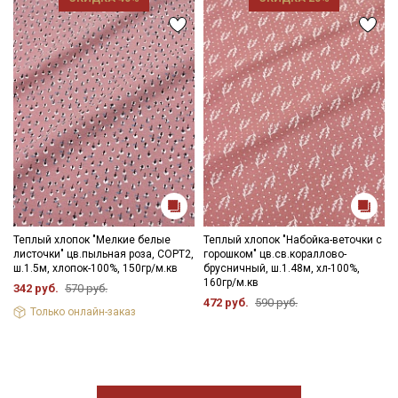
Теплый хлопок "Мелкие белые
Теплый хлопок "Набойка-веточки с
листочки" цв.пыльная роза, СОРТ2,
горошком" цв.св.кораллово-
ш.1.5м, хлопок-100%, 150гр/м.кв
брусничный, ш.1.48м, хл-100%,
160гр/м.кв
342 руб.
570 руб.
472 руб.
590 руб.
Только онлайн-заказ