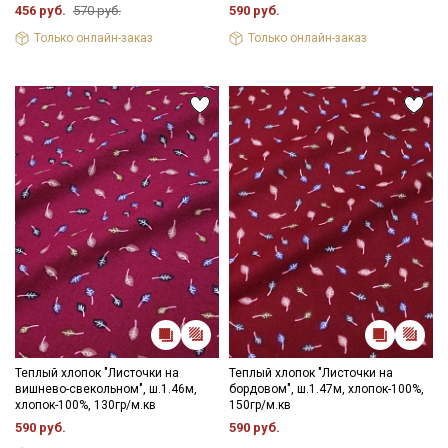
456 руб.
570 руб.
590 руб.
Только онлайн-заказ
Только онлайн-заказ
Теплый хлопок "Листочки на
Теплый хлопок "Листочки на
вишнево-свекольном", ш.1.46м,
бордовом", ш.1.47м, хлопок-100%,
хлопок-100%, 130гр/м.кв
150гр/м.кв
Секретная рассылка от Купава
590 руб.
590 руб.