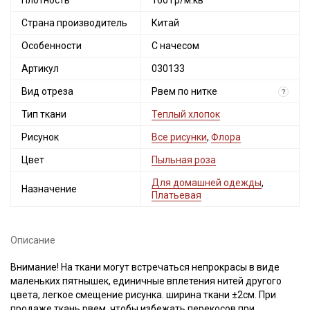
Плотность
160 гр/м.кв
Страна производитель
Китай
Особенности
С начесом
Артикул
030133
Вид отреза
Рвем по нитке
?
Тип ткани
Теплый хлопок
Рисунок
Все рисунки
,
Флора
Цвет
Пыльная роза
Для домашней одежды
,
Назначение
Платьевая
Описание
Внимание! На ткани могут встречаться непрокрасы в виде
маленьких пятнышек, единичные вплетения нитей другого
цвета, легкое смещение рисунка. ширина ткани ±2см. При
продаже ткань рвем, чтобы избежать перекосов при