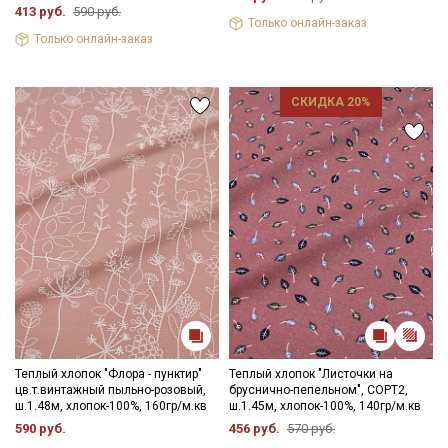
413 руб.
590 руб.
Только онлайн-заказ
Только онлайн-заказ
СКИДКА 20%
Теплый хлопок "Флора - пунктир"
Теплый хлопок "Листочки на
цв.т.винтажный пыльно-розовый,
бруснично-пепельном", СОРТ2,
ш.1.48м, хлопок-100%, 160гр/м.кв
ш.1.45м, хлопок-100%, 140гр/м.кв
590 руб.
456 руб.
570 руб.