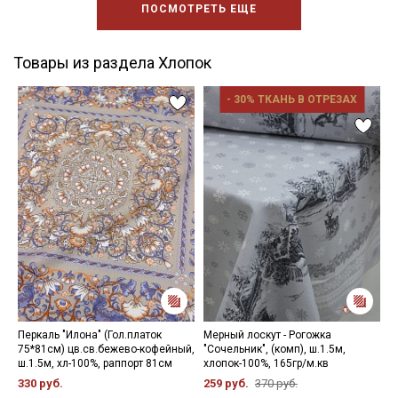
ПОСМОТРЕТЬ ЕЩЕ
Товары из раздела Хлопок
- 30% ТКАНЬ В ОТРЕЗАХ
Перкаль "Илона" (Гол.платок
Мерный лоскут - Рогожка
Т
75*81см) цв.св.бежево-кофейный,
"Сочельник", (комп), ш.1.5м,
ц
ш.1.5м, хл-100%, раппорт 81см
хлопок-100%, 165гр/м.кв
ш
330 руб.
259 руб.
370 руб.
4