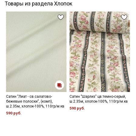
Товары из раздела Хлопок
Сатин "Лиат - св.салатово-
Сатин "Шарлиз" цв.темно-серый,
К
бежевые полоски", (комп),
ш.2.35м, хлопок-100%, 110гр/м.кв
(
ш.2.35м, хлопок-100%, 110гр/м.кв
ш
590 руб.
9
590 руб.
8