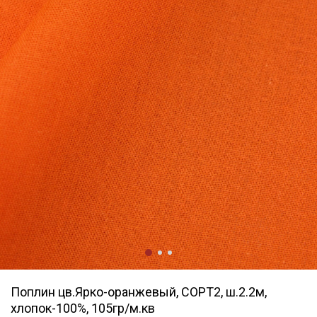
Поплин цв.Ярко-оранжевый, СОРТ2, ш.2.2м,
хлопок-100%, 105гр/м.кв