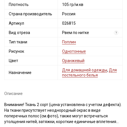
Плотность
105 гр/м.кв
Страна производитель
Россия
Артикул
026815
Вид отреза
Рвем по нитке
?
Тип ткани
Поплин
Рисунок
Однотонные
Цвет
Оранжевый
Для домашней одежды
,
Для
Назначение
постельного белья
Описание
Внимание! Ткань 2 сорт (цена установлена с учетом дефекта).
На ткани присутствует неоднородный окрас в виде
поперечных полос (см.фото), также могут встречаться
утолщения нитей, затяжки, короткие единичные вплетения