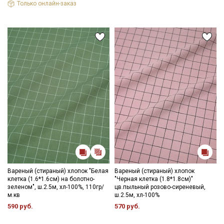
Только онлайн-заказ
промокоды и скидки до 30% на узкие
категории тканей
Электронная почта
Подписаться
Ознакомлен(а) с
Политикой обработки персональных
данных
и даю
Согласие на обработку персональных
данных
Даю
Согласие на получение рекламных и
информационных рассылок
Вареный (стираный) хлопок "Белая
Вареный (стираный) хлопок
клетка (1.6*1.6см) на болотно-
"Черная клетка (1.8*1.8см)"
зеленом", ш.2.5м, хл-100%, 110гр/
цв.пыльный розово-сиреневый,
м.кв
ш.2.5м, хл-100%
590 руб.
570 руб.