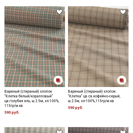
Вареный (стираный) хлопок
Вареный (стираный) хлопок
"Клетка белый/коралловый"
"Клетка" цв.св.кофейно-серый,
цв.голубая ель, ш.2.5м, хл-100%,
ш.2.5м, хл-100%,115гр/м.кв
115гр/м.кв
590 руб.
590 руб.