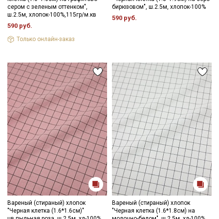
сером с зеленым оттенком",
бирюзовом", ш.2.5м, хлопок-100%
ш.2.5м, хлопок-100%,115гр/м.кв
590 руб.
590 руб.
Только онлайн-заказ
Вареный (стираный) хлопок
Вареный (стираный) хлопок
"Черная клетка (1.6*1.6см)"
"Черная клетка (1.6*1.8см) на
цв.пыльная роза, ш.2.5м, хл-100%,
молочно-белом", ш.2.5м, хл-100%,