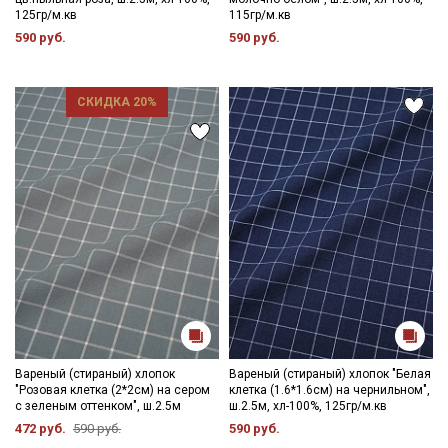
125гр/м.кв
115гр/м.кв
590 руб.
590 руб.
СКИДКА 20%
Вареный (стираный) хлопок
Вареный (стираный) хлопок "Белая
"Розовая клетка (2*2см) на сером
клетка (1.6*1.6см) на чернильном",
Секретная рассылка от Купава
с зеленым оттенком", ш.2.5м
ш.2.5м, хл-100%, 125гр/м.кв
472 руб.
590 руб.
590 руб.
Мы публикуем здесь дополнительные