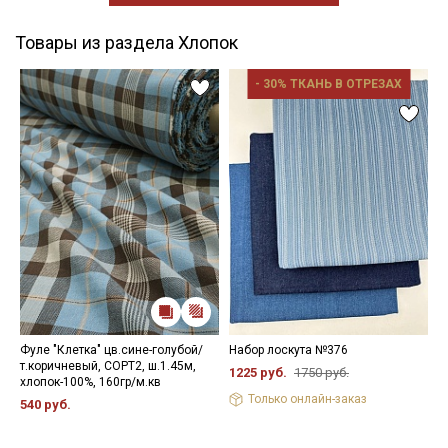
Товары из раздела Хлопок
- 30% ТКАНЬ В ОТРЕЗАХ
Фуле "Клетка" цв.сине-голубой/
Набор лоскута №376
Т
т.коричневый, СОРТ2, ш.1.45м,
с
1225 руб.
1750 руб.
хлопок-100%, 160гр/м.кв
х
Только онлайн-заказ
540 руб.
4