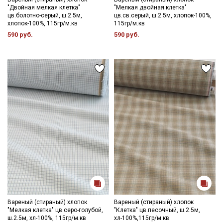
"Двойная мелкая клетка"
"Мелкая двойная клетка"
цв.болотно-серый, ш.2.5м,
цв.св.серый, ш.2.5м, хлопок-100%,
хлопок-100%, 115гр/м.кв
115гр/м.кв
590 руб.
590 руб.
Вареный (стираный) хлопок
Вареный (стираный) хлопок
"Мелкая клетка" цв.серо-голубой,
"Клетка" цв.песочный, ш.2.5м,
ш.2.5м, хл-100%, 115гр/м.кв
хл-100%,115гр/м.кв