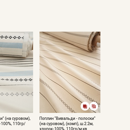
и" (на суровом),
Поплин "Вивальди - полоски"
-100%, 110гр/
(на суровом), (комп), ш.2.2м,
хлопок-100%, 110гр/м.кв