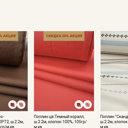
Ознакомлен(а) с
Политикой обработки персональных
данных
и даю
Согласие на обработку персональных
данных
Даю
Согласие на получение рекламных и
% АКЦИЯ
информационных рассылок
СКИДКА 20% АКЦИЯ
во-
Поплин цв.Темный коралл,
Поплин "Сканд
РТ2, ш.2.2м,
ш.2.2м, хлопок-100%, 105гр/
ш.2.2м, хлопок
5гр/м.кв
м.кв
м.кв