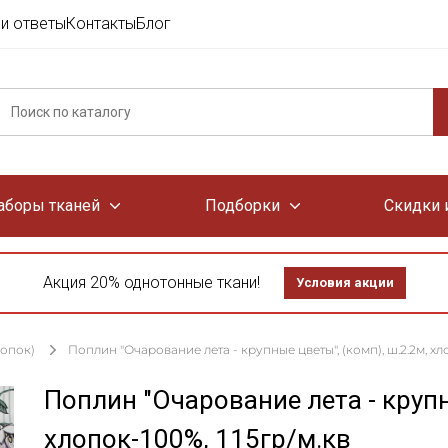
и ответы
Контакты
Блог
аборы тканей
Подборки
Скидки 
Акция 20% однотонные ткани!
Условия акции
лопок)
Поплин "Очарование лета - крупные цветы", (комп), ш.2.2м, хло
Поплин "Очарование лета - крупн
хлопок-100%, 115гр/м.кв