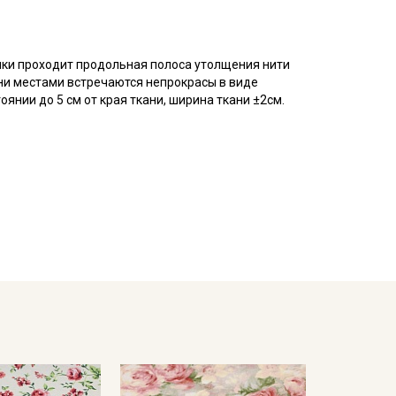
ромки проходит продольная полоса утолщения нити
кани местами встречаются непрокрасы в виде
янии до 5 см от края ткани, ширина ткани ±2см.
ый материал, из 100% хлопковых нитей, матовый на
ется путем пересечения друг с другом толстых и
ходит для пошива постельного белья, стеганых
в, легкой одежды (рубашек, блуз, сарафанов,
 пошиве текстильных игрушек. При выборе поплина
еет склонность к сминанию, светлые тона
росто шить, он легко утюжится и не скользит, край
мпературе дальнейших стирок, не выше 40C
емненном месте, не пересушивать