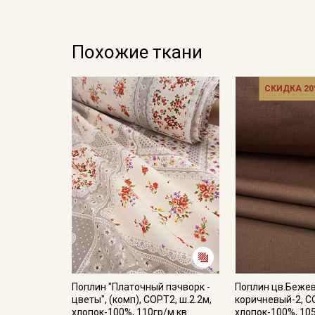
Похожие ткани
СКИДКА 20
Поплин "Платочный пэчворк -
Поплин цв.Беже
цветы", (комп), СОРТ2, ш.2.2м,
коричневый-2, СО
хлопок-100%, 110гр/м.кв
хлопок-100%, 10