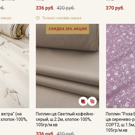
уб.
336 руб.
420 руб.
370 руб.
-заказ
Только онлайн-заказ
СКИДКА 20% АКЦИЯ
 ветра" (на
Поплин цв.Светлый кофейно-
Поплин "Роза 
, хлопок-100%,
серый, ш.2.2м, хлопок-100%,
цв.сиренево-р
105гр/м.кв
СОРТ2, ш.1.5м
105гр/м.кв
336 руб.
420 руб.