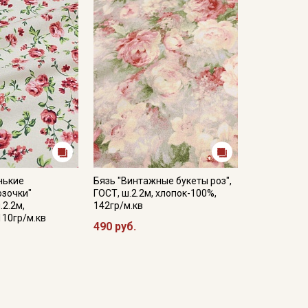
ета ткани в зависимости от настроек вашего
нькие
Бязь "Винтажные букеты роз",
озочки"
ГОСТ, ш.2.2м, хлопок-100%,
.2.2м,
142гр/м.кв
110гр/м.кв
490 руб.