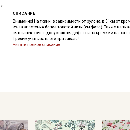
ОПИСАНИЕ
Внимание! На ткани, в зависимости от рулона, в 51см от к
из-за вплетения более толстой нити (см.фото). Также на т
пятнышек-точек, допускаются дефекты на кромке и на рассто
Просим учитывать это при заказе!
Читать полное описание
Поплин - это мягкий, слегка шелковистый, тактильно приятн
вид, с очень мелким характерным рубчиком, который получа
тонких нитей.
Поплин достаточно универсальный материал. Прекрасно под
покрывал в технике пэчворк, ночных рубашек, пижам, халато
платьев), применяется в качестве подкладочной ткани, при
для пошива одежды стоит учитывать, что ткань мягкая и им
просвечивают, стоит отметить, что из поплина достаточно п
не осыпается.
Дает усадку до 5% перед пошивом постирайте отрез при те
Уход:
- стирка до 40C, отжим до 600 оборотов
- запрещены отбеливатели для цветных расцветок
- сушить в подвешенном и расправленном состоянии, в зат