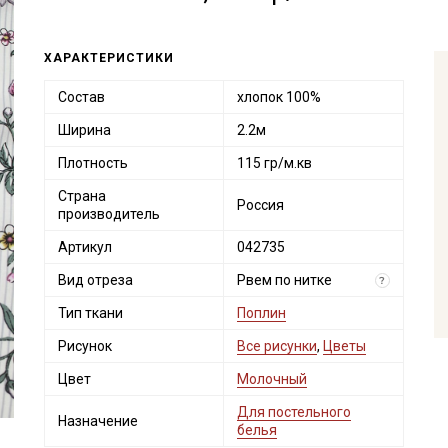
ХАРАКТЕРИСТИКИ
Состав
хлопок 100%
Ширина
2.2м
Плотность
115 гр/м.кв
Страна
Россия
производитель
Артикул
042735
Вид отреза
Рвем по нитке
?
Тип ткани
Поплин
Рисунок
Все рисунки
,
Цветы
Цвет
Молочный
Для постельного
Назначение
белья