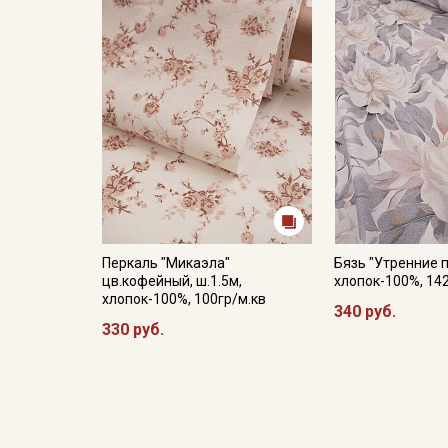
Перкаль "Микаэла"
Бязь "Утренние п
цв.кофейный, ш.1.5м,
хлопок-100%, 14
хлопок-100%, 100гр/м.кв
340 руб.
330 руб.