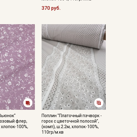
370 руб.
Вьюнок"
Поплин "Платочный пэчворк -
озовый флер,
горох с цветочной полосой",
, хлопок-100%,
(комп), ш.2.2м, хлопок-100%,
110гр/м.кв