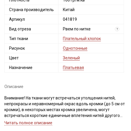
Плотность
160 гр/м.кв
Страна производитель
Китай
Артикул
041819
Вид отреза
Рвем по нитке
?
Тип ткани
Плательный хлопок
Рисунок
Однотонные
Цвет
Зеленый
Назначение
Платьевая
Описание
Внимание! На ткани могут встречаться утолщения нитей,
непрокрасы и неравномерный окрас вдоль кромки (до 5 см от
кромки), в некоторых местах кромка увеличена, могут
встречаться короткие единичные вплетения нитей другого
цвета. На отдельных рулонах ткань может быть мятая
Читать полное описание
(разглаживается после декатировки). Ширина ткани ±2см.