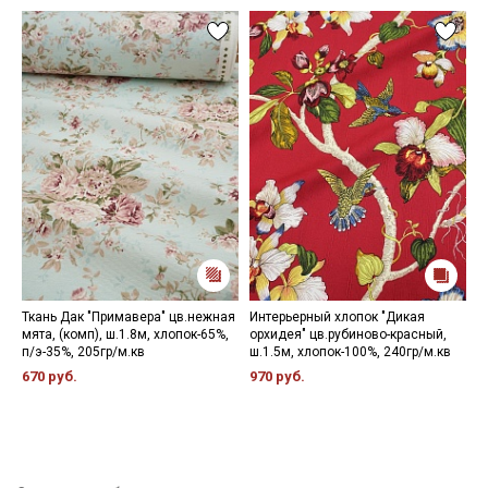
Ткань Дак "Примавера" цв.нежная
Интерьерный хлопок "Дикая
Н
мята, (комп), ш.1.8м, хлопок-65%,
орхидея" цв.рубиново-красный,
9
п/э-35%, 205гр/м.кв
ш.1.5м, хлопок-100%, 240гр/м.кв
670 руб.
970 руб.