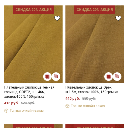
категории тканей
СКИДКА 20% АКЦИЯ
СКИДКА 20% АКЦИЯ
Электронная почта
Подписаться
Ознакомлен(а) с
Политикой обработки персональных
данных
и даю
Согласие на обработку персональных
данных
Даю
Согласие на получение рекламных и
информационных рассылок
Плательный хлопок цв.Темная
Плательный хлопок цв.Орех,
горчица, СОРТ2, ш.1.46м,
ш.1.5м, хлопок-100%, 150гр/м.кв
хлопок-100%, 150гр/м.кв
440 руб.
550 руб.
416 руб.
520 руб.
Только онлайн-заказ
Только онлайн-заказ