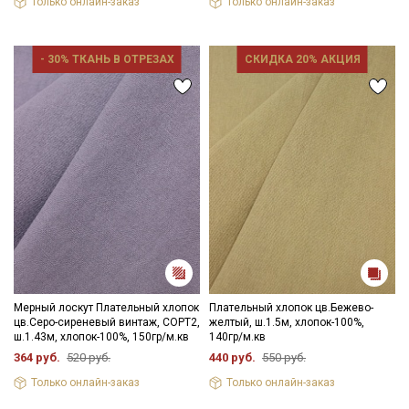
Только онлайн-заказ
Только онлайн-заказ
- 30% ТКАНЬ В ОТРЕЗАХ
СКИДКА 20% АКЦИЯ
Мерный лоскут Плательный хлопок
Плательный хлопок цв.Бежево-
цв.Серо-сиреневый винтаж, СОРТ2,
желтый, ш.1.5м, хлопок-100%,
ш.1.43м, хлопок-100%, 150гр/м.кв
140гр/м.кв
Секретная рассылка от Купава
364 руб.
520 руб.
440 руб.
550 руб.
Мы публикуем здесь дополнительные
Только онлайн-заказ
Только онлайн-заказ
промокоды и скидки до 30% на узкие