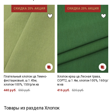
СКИДКА 20% АКЦИЯ
СКИДКА 20% АКЦИЯ
Плательный хлопок цв.Темно-
Хлопок крэш цв.Лесная трава,
фисташковый, ш.1.45м,
СОРТ2, ш.1.4м, хлопок-100%, 160гр/
хлопок-100%, 150гр/м.кв
м.кв
440 руб.
550 руб.
416 руб.
520 руб.
Товары из раздела Хлопок