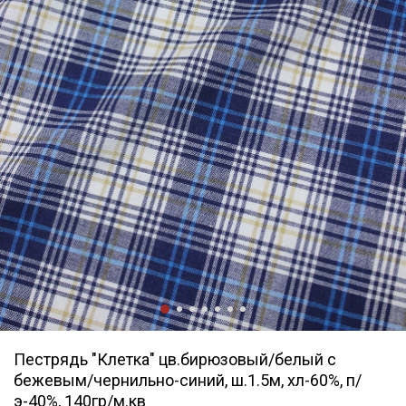
Пестрядь "Клетка" цв.бирюзовый/белый с
бежевым/чернильно-синий, ш.1.5м, хл-60%, п/
э-40%, 140гр/м.кв