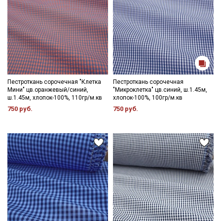
данных
и даю
Согласие на обработку персональных
данных
Даю
Согласие на получение рекламных и
информационных рассылок
Пестроткань сорочечная "Клетка
Пестроткань сорочечная
Мини" цв.оранжевый/синий,
"Микроклетка" цв.синий, ш.1.45м,
ш.1.45м, хлопок-100%, 110гр/м.кв
хлопок-100%, 100гр/м.кв
750 руб.
750 руб.