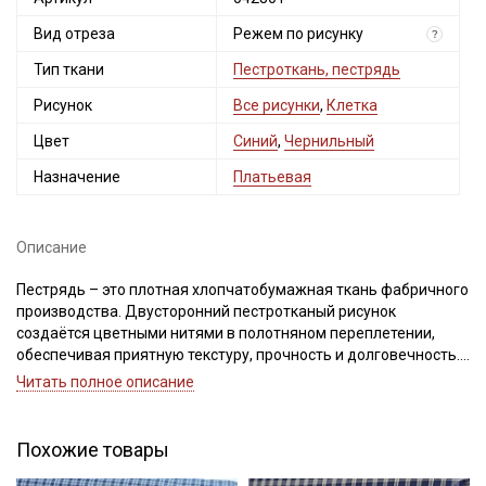
Вид отреза
Режем по рисунку
?
Тип ткани
Пестроткань, пестрядь
Рисунок
Все рисунки
,
Клетка
Цвет
Синий
,
Чернильный
Назначение
Платьевая
Описание
Пестрядь – это плотная хлопчатобумажная ткань фабричного
производства. Двусторонний пестротканый рисунок
создаётся цветными нитями в полотняном переплетении,
обеспечивая приятную текстуру, прочность и долговечность.
Идеально подходит для пошива традиционной одежды:
Читать полное описание
платьев, юбок, сарафанов, костюмов, жилетов и интерьерного
текстиля: покрывал, декоративных подушек, скатертей,
прихваток.
Похожие товары
Перед пошивом: обязательно постирайте отрез при