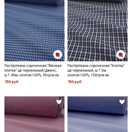
Обратите внимание: цветопередача на экране может
отличаться от реального цвета ткани в зависимости от
настроек вашего монитора и номера партии. Для точного
соответствия цвета рекомендуем заказать образец ткани или
связаться с менеджером для уточнения наличия образцов и
цвета перед оформлением заказа.
Секретная рассылка от Купава
Мы публикуем здесь дополнительные
промокоды и скидки до 30% на узкие
Пестроткань сорочечная "Мелкая
Пестроткань сорочечная "Клетка"
категории тканей
клетка" цв.чернильный/джинс,
цв.чернильный, ш.1.5м,
ш.1.45м, хлопок-100%, 95гр/м.кв
хлопок-100%, 100гр/м.кв
Электронная почта
750 руб.
750 руб.
Подписаться
Ознакомлен(а) с
Политикой обработки персональных