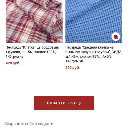
Пестрядь "Клетка" цв.бордовый/
Пестрядь "Средняя клетка на
П
т.фуксия, ш.1.5м, хлопок-100%,
пыльном лазурно-голубом", ВИД2,
ч
140гр/м.кв
ш.1.46м, хлопок-95%, п/э-5%,
х
140гр/м.кв
420 руб.
4
590 руб.
ПОСМОТРЕТЬ ЕЩЕ
Сохраните себе в соцсети