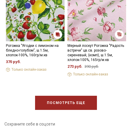
Рогожка "Ягодки с лимоном на
Мерный лоскут Рогожка "Радость
Р
бледно-голубом", ш.1.5м,
встречи" цв.св. розово-
ш
хлопок-100%, 160гр/м.кв
сиреневый, (комп), ш.1.5м,
3
хлопок-100%, 165гр/м.кв
370 руб.
273 руб.
390 руб.
Только онлайн-заказ
Только онлайн-заказ
ПОСМОТРЕТЬ ЕЩЕ
Сохраните себе в соцсети