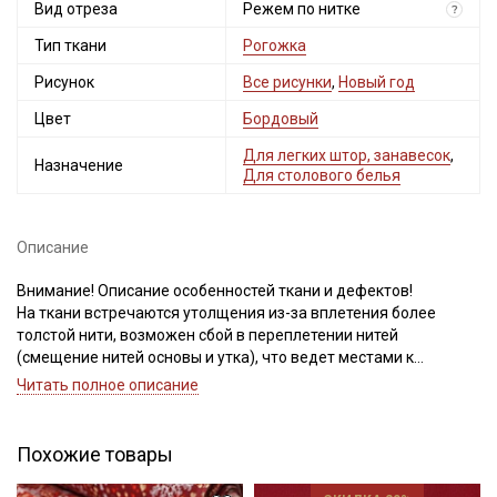
Вид отреза
Режем по нитке
?
Тип ткани
Рогожка
Рисунок
Все рисунки
,
Новый год
Цвет
Бордовый
Для легких штор, занавесок
,
Назначение
Для столового белья
Описание
Внимание! Описание особенностей ткани и дефектов!
На ткани встречаются утолщения из-за вплетения более
толстой нити, возможен сбой в переплетении нитей
(смещение нитей основы и утка), что ведет местами к
разряженности или утолщению нитей, встречаются
Читать полное описание
непрокрасы и вплетения нитей другого цвета, дефекты вдоль
кромки на расстоянии до 5см от края браком не являются.
Рисунок нанесен не по плетению нитей. Для данного вида
Похожие товары
ткани перечисленные дефекты допустимы и браком не
являются, не вырезаем.