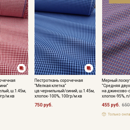
Подписаться
Ознакомлен(а) с
Политикой обработки персональных
данных
и даю
Согласие на обработку персональных
данных
Даю
Согласие на получение рекламных и
информационных рассылок
рочечная
Пестроткань сорочечная
Мерный лоску
ини"
"Мелкая клетка"
"Средняя двух
лый, ш.1.45м,
цв.чернильный/синий, ш.1.45м,
на джинсово-с
0гр/м.кв
хлопок-100%, 100гр/м.кв
хлопок-95%, п
750 руб.
455 руб.
650
Только онла