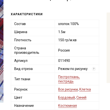
ХАРАКТЕРИСТИКИ
Состав
хлопок 100%
Ширина
1.5м
Плотность
150 гр/м.кв
Страна
Россия
производитель
Артикул
011490
Вид отреза
Режем по рисунку
?
Пестроткань,
Тип ткани
пестрядь
Рисунок
Все рисунки
,
Клетка
Цвет
Бордовый
,
Синий
Назначение
Костюмная