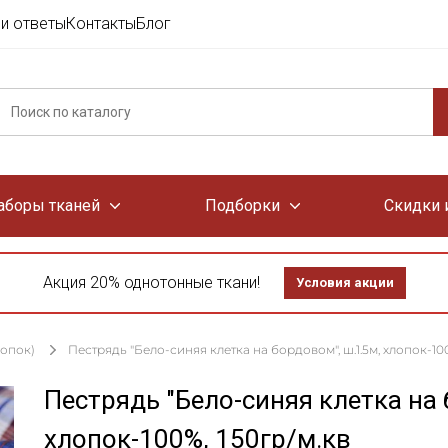
и ответы
Контакты
Блог
аборы тканей
Подборки
Скидки 
Акция 20% однотонные ткани!
Условия акции
лопок)
Пестрядь "Бело-синяя клетка на бордовом", ш.1.5м, хлопок-100
Пестрядь "Бело-синяя клетка на 
хлопок-100%, 150гр/м.кв