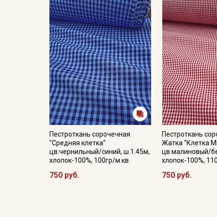
Пестроткань сорочечная
Пестроткань со
"Средняя клетка"
Жатка "Клетка М
цв.чернильный/синий, ш.1.45м,
цв.малиновый/бе
хлопок-100%, 100гр/м.кв
хлопок-100%, 11
750 руб.
750 руб.