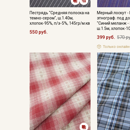
Пестрядь "Средняя полоска на
Мерный лоскут -
темно-сером", ш.1.40м,
этнограф. под д
хлопок-95%, п/э-5%, 145гр/м.кв
"Синий меланж - 
ш.1.5м, хлопок-
550 руб.
399 руб.
570 р
Только онлайн