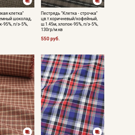
кая клетка"
Пестрядь "Клетка - строчка"
емный шоколад,
цв.т.коричневый/кофейный,
к-95%, п/э-5%,
ш.1.45м, хлопок-95%, п/э-5%,
130гр/м.кв
550 руб.