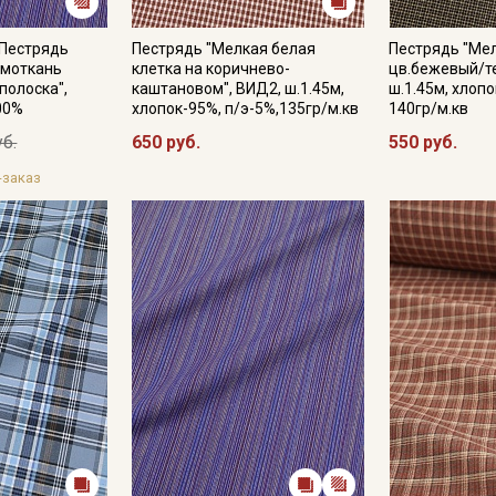
 Пестрядь
Пестрядь "Мелкая белая
Пестрядь "Мел
омоткань
клетка на коричнево-
цв.бежевый/т
полоска",
каштановом", ВИД2, ш.1.45м,
ш.1.45м, хлопо
100%
хлопок-95%, п/э-5%,135гр/м.кв
140гр/м.кв
уб.
650 руб.
550 руб.
-заказ