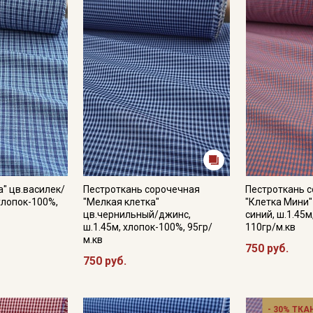
Секретная рассылка от
Купава
а" цв.василек/
Пестроткань сорочечная
Пестроткань 
 хлопок-100%,
"Мелкая клетка"
"Клетка Мини
Мы публикуем здесь дополнительные
цв.чернильный/джинс,
синий, ш.1.45м
промокоды и скидки до 30% на узкие
ш.1.45м, хлопок-100%, 95гр/
110гр/м.кв
категории тканей
м.кв
750 руб.
750 руб.
Электронная почта
- 30% ТКА