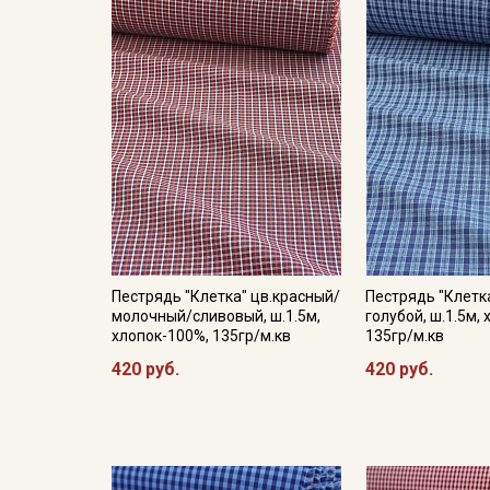
Пестрядь "Клетка" цв.красный/
Пестрядь "Клетк
молочный/сливовый, ш.1.5м,
голубой, ш.1.5м,
хлопок-100%, 135гр/м.кв
135гр/м.кв
420 руб.
420 руб.