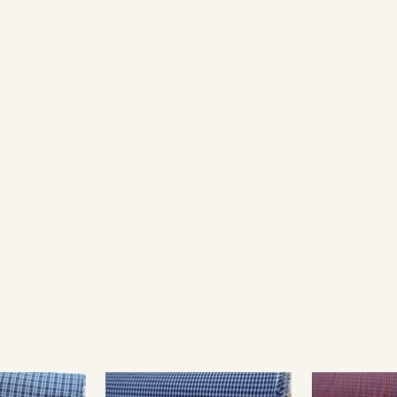
В процессе производства ткань проходит специальную обра
ощущаться специфический запах, который выветрится посл
Обратите внимание: цветопередача на экране может отлича
настроек вашего монитора и номера партии. Для точного с
ткани или связаться с менеджером для уточнения наличия 