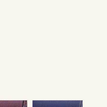
ботку, поэтому после первой стирки может
е высыхания.
ться от реального цвета ткани в зависимости от
оответствия цвета рекомендуем заказать образец
образцов и цвета перед оформлением заказа.