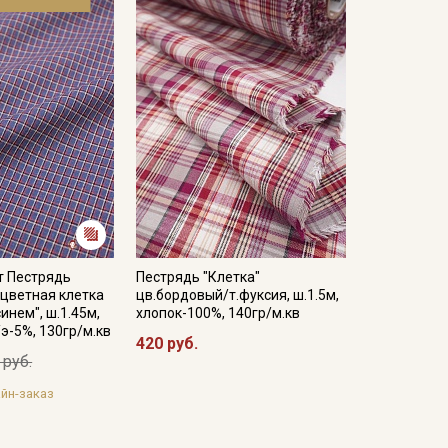
т Пестрядь
Пестрядь "Клетка"
цветная клетка
цв.бордовый/т.фуксия, ш.1.5м,
инем", ш.1.45м,
хлопок-100%, 140гр/м.кв
/э-5%, 130гр/м.кв
420 руб.
 руб.
йн-заказ