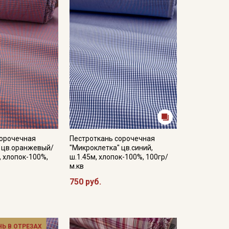
сорочечная
Пестроткань сорочечная
" цв.оранжевый/
"Микроклетка" цв.синий,
, хлопок-100%,
ш.1.45м, хлопок-100%, 100гр/
м.кв
750 руб.
НЬ В ОТРЕЗАХ