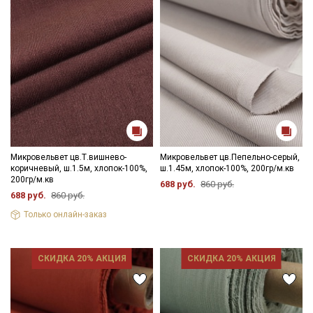
цвета ткани в зависимости от настроек вашего монитора и в
зависимости от партии.
Микровельвет цв.Т.вишнево-
Микровельвет цв.Пепельно-серый,
коричневый, ш.1.5м, хлопок-100%,
ш.1.45м, хлопок-100%, 200гр/м.кв
200гр/м.кв
688 руб.
860 руб.
688 руб.
860 руб.
Только онлайн-заказ
СКИДКА 20% АКЦИЯ
СКИДКА 20% АКЦИЯ