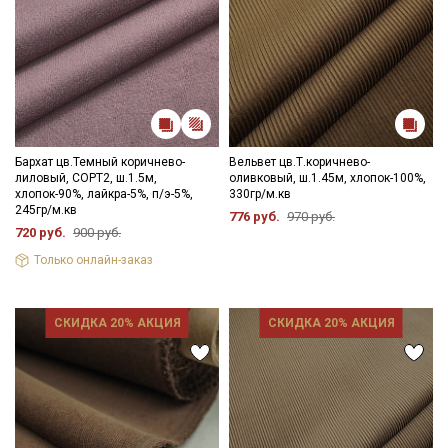
Бархат цв.Темный коричнево-
Вельвет цв.Т.коричнево-
лиловый, СОРТ2, ш.1.5м,
оливковый, ш.1.45м, хлопок-100%,
хлопок-90%, лайкра-5%, п/э-5%,
330гр/м.кв
245гр/м.кв
776 руб.
970 руб.
720 руб.
900 руб.
Только онлайн-заказ
СКИДКА 20% АКЦИЯ
СКИДКА 20% АКЦИЯ