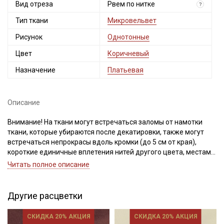
Вид отреза
Рвем по нитке
?
Тип ткани
Микровельвет
Рисунок
Однотонные
Цвет
Коричневый
Назначение
Платьевая
Описание
Внимание! На ткани могут встречаться заломы от намотки
ткани, которые убираются после декатировки, также могут
встречаться непрокрасы вдоль кромки (до 5 см от края),
короткие единичные вплетения нитей другого цвета, местами
тон у кромки может быть темнее, ширина ткани ±2см.
Читать полное описание
Просим учитывать это при заказе.
Микровельвет - плотный, мягкий, приятный на ощупь
Другие расцветки
материал с бархатистой поверхностью. Лицевая сторона
фактурная, в узкую полоску-рубчик из короткого
СКИДКА 20% АКЦИЯ
СКИДКА 20% АКЦИЯ
хлопчатобумажного ворса.