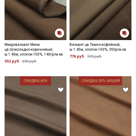
Микровельвет Мини
Вельвет цв.Темно-кофейный,
цв.Шоколадно-коричневый,
ш.1.45м, хлопок-100%, 350р/м.кв
ш.1.45м, хлопок-100%, 140гр/м.кв
776 руб.
970 руб.
552 руб.
690 руб.
СКИДКА 40%
СКИДКА 20% АКЦИЯ