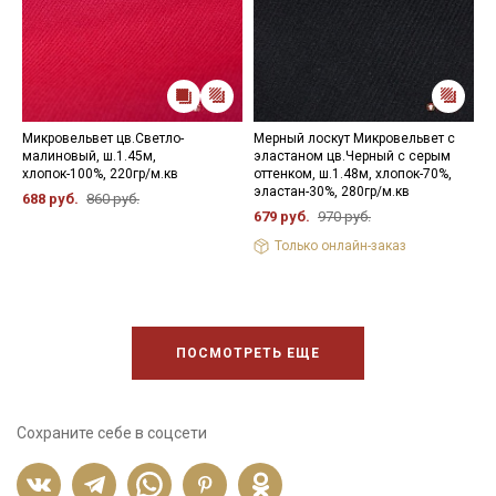
Микровельвет цв.Светло-
Мерный лоскут Микровельвет с
М
малиновый, ш.1.45м,
эластаном цв.Черный с серым
ц
хлопок-100%, 220гр/м.кв
оттенком, ш.1.48м, хлопок-70%,
х
эластан-30%, 280гр/м.кв
688 руб.
860 руб.
5
679 руб.
970 руб.
Только онлайн-заказ
ПОСМОТРЕТЬ ЕЩЕ
Сохраните себе в соцсети