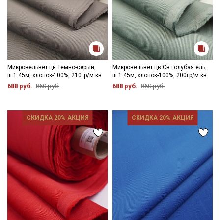
Микровельвет цв.Темно-серый,
Микровельвет цв.Св.голубая ель,
ш.1.45м, хлопок-100%, 210гр/м.кв
ш.1.45м, хлопок-100%, 200гр/м.кв
688 руб.
860 руб.
688 руб.
860 руб.
СКИДКА 20% АКЦИЯ
СКИДКА 20% АКЦИЯ
Секретная рассылка от Купава
Мы публикуем здесь дополнительные
промокоды и скидки до 30% на узкие
категории тканей