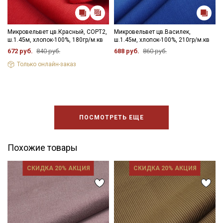
Электронная почта
Микровельвет цв.Красный, СОРТ2,
Микровельвет цв.Василек,
ш.1.45м, хлопок-100%, 180гр/м.кв
ш.1.45м, хлопок-100%, 210гр/м.кв
672 руб.
840 руб.
688 руб.
860 руб.
Только онлайн-заказ
Подписаться
Ознакомлен(а) с
Политикой обработки персональных
данных
и даю
Согласие на обработку персональных
данных
ПОСМОТРЕТЬ ЕЩЕ
Даю
Согласие на получение рекламных и
информационных рассылок
Похожие товары
СКИДКА 20% АКЦИЯ
СКИДКА 20% АКЦИЯ