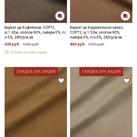
Бархат цв.Кофейный, СОРТ2,
Бархат цв.Карамельное какао,
ш.1.42м, хлопок-90%, лайкра-5%, п/
СОРТ2, ш.1.52м, хлопок-90%,
э-5%, 280гр/м.кв
лайкра-5%, п/э-5%, 280гр/м.кв
630 руб.
1050 руб.
840 руб.
1050 руб.
Только онлайн-заказ
СКИДКА 20% АКЦИЯ
СКИДКА 20% АКЦИЯ