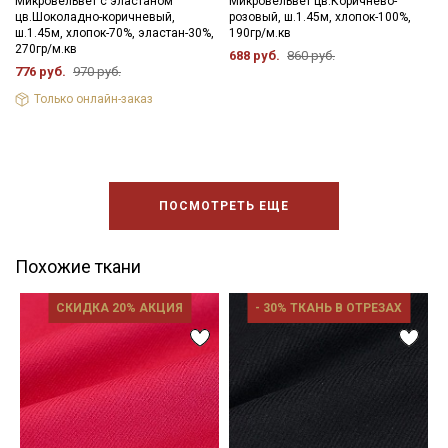
Микровельвет с эластаном
Микровельвет цв.Коричнево-
цв.Шоколадно-коричневый,
розовый, ш.1.45м, хлопок-100%,
ш.1.45м, хлопок-70%, эластан-30%,
190гр/м.кв
270гр/м.кв
688 руб.
860 руб.
776 руб.
970 руб.
Только онлайн-заказ
ПОСМОТРЕТЬ ЕЩЕ
Похожие ткани
СКИДКА 20% АКЦИЯ
- 30% ТКАНЬ В ОТРЕЗАХ