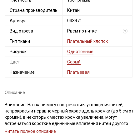
Плотность
150 гр/м.кв
Страна производитель
Китай
Артикул
033471
Вид отреза
Рвем по нитке
?
Тип ткани
Плательный хлопок
Рисунок
Однотонные
Цвет
Серый
Назначение
Платьевая
Описание
Внимание! На ткани могут встречаться утолщения нитей,
непрокрасы и неравномерный окрас вдоль кромки (до 5 см от
кромки), в некоторых местах кромка увеличена, могут
встречаться короткие единичные вплетения нитей другого
цвета. На отдельных рулонах ткань может быть мятая
Читать полное описание
(разглаживается после декатировки). Ширина ткани ±2см.