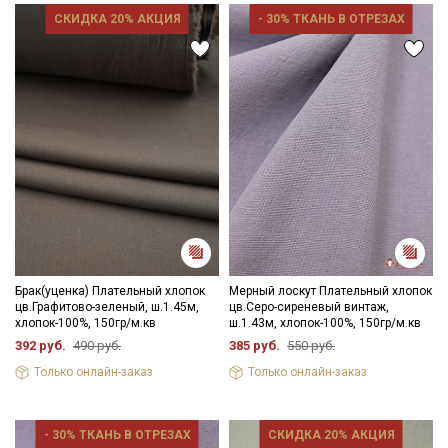
СКИДКА 20% АКЦИЯ
- 30% ТКАНЬ В ОТРЕЗАХ
Брак(уценка) Плательный хлопок
Мерный лоскут Плательный хлопок
цв.Графитово-зеленый, ш.1.45м,
цв.Серо-сиреневый винтаж,
хлопок-100%, 150гр/м.кв
ш.1.43м, хлопок-100%, 150гр/м.кв
392 руб.
490 руб.
385 руб.
550 руб.
Только онлайн-заказ
Только онлайн-заказ
- 30% ТКАНЬ В ОТРЕЗАХ
СКИДКА 20% АКЦИЯ