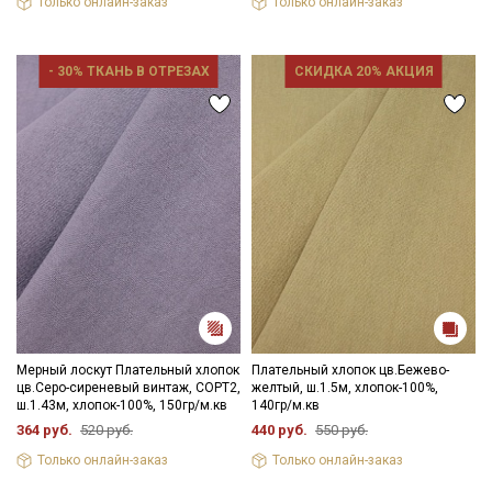
Только онлайн-заказ
Только онлайн-заказ
- 30% ТКАНЬ В ОТРЕЗАХ
СКИДКА 20% АКЦИЯ
Мерный лоскут Плательный хлопок
Плательный хлопок цв.Бежево-
цв.Серо-сиреневый винтаж, СОРТ2,
желтый, ш.1.5м, хлопок-100%,
ш.1.43м, хлопок-100%, 150гр/м.кв
140гр/м.кв
364 руб.
520 руб.
440 руб.
550 руб.
Только онлайн-заказ
Только онлайн-заказ