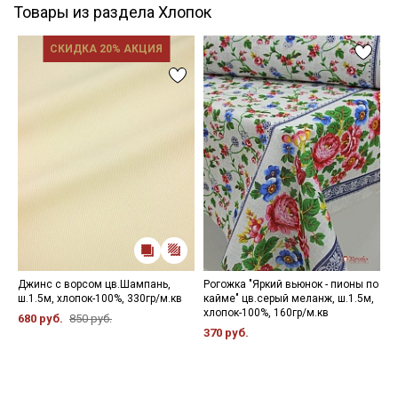
Товары из раздела Хлопок
СКИДКА 20% АКЦИЯ
Джинс с ворсом цв.Шампань,
Рогожка "Яркий вьюнок - пионы по
Б
ш.1.5м, хлопок-100%, 330гр/м.кв
кайме" цв.серый меланж, ш.1.5м,
ш
хлопок-100%, 160гр/м.кв
680 руб.
850 руб.
3
370 руб.