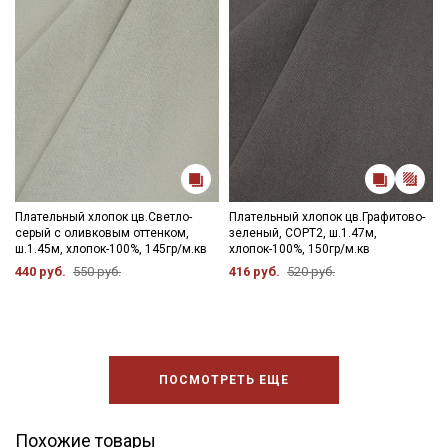
промокоды и скидки до 30% на узкие
категории тканей
Электронная почта
Подписаться
Плательный хлопок цв.Светло-
Плательный хлопок цв.Графитово-
серый с оливковым оттенком,
зеленый, СОРТ2, ш.1.47м,
Ознакомлен(а) с
Политикой обработки персональных
ш.1.45м, хлопок-100%, 145гр/м.кв
хлопок-100%, 150гр/м.кв
данных
и даю
Согласие на обработку персональных
данных
440 руб.
550 руб.
416 руб.
520 руб.
Даю
Согласие на получение рекламных и
информационных рассылок
ПОСМОТРЕТЬ ЕЩЕ
Похожие товары