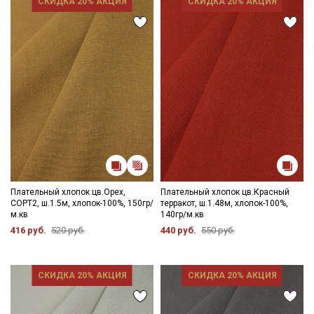
СКИДКА 20% АКЦИЯ
СКИДКА 20% АКЦИЯ
Плательный хлопок цв.Орех,
Плательный хлопок цв.Красный
СОРТ2, ш.1.5м, хлопок-100%, 150гр/
терракот, ш.1.48м, хлопок-100%,
м.кв
140гр/м.кв
416 руб.
520 руб.
440 руб.
550 руб.
Секретная рассылка от Купава
СКИДКА 20% АКЦИЯ
СКИДКА 20% АКЦИЯ
Мы публикуем здесь дополнительные