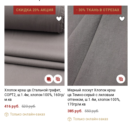
СКИДКА 20% АКЦИЯ
- 30% ТКАНЬ В ОТРЕЗАХ
Хлопок крэш цв.Стальной графит,
Мерный лоскут Хлопок крэш
СОРТ2, ш.1.4м, хлопок-100%, 160гр/
цв.Темно-серый с лиловым
м.кв
оттенком, ш.1.4м, хлопок-100%,
170гр/м.кв
416 руб.
520 руб.
385 руб.
550 руб.
Только онлайн-заказ
Только онлайн-заказ