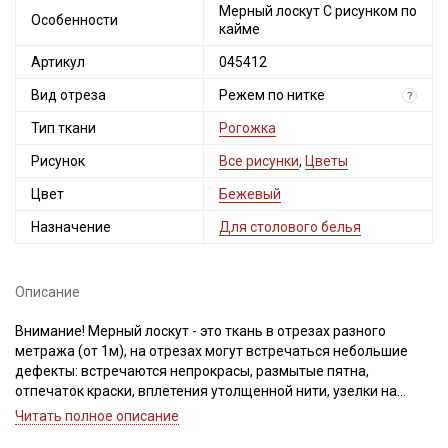
Мерный лоскут С рисунком по
Особенности
кайме
Артикул
045412
Вид отреза
Режем по нитке
?
Тип ткани
Рогожка
Рисунок
Все рисунки
,
Цветы
Цвет
Бежевый
Назначение
Для столового белья
Описание
Внимание! Мерный лоскут - это ткань в отрезах разного
метража (от 1м), на отрезах могут встречаться небольшие
дефекты: встречаются непрокрасы, размытые пятна,
Секретная рассылка от Купава
отпечаток краски, вплетения утолщенной нити, узелки на
утолщениях, разряженность из-за сбоя в переплетении,
Читать полное описание
Мы публикуем здесь дополнительные
легкие загрязнения вдоль кромки и на расстоянии до 5см от