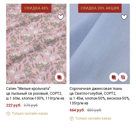
зависимости от партии тон ткани может отличаться.
СКИДКА 40%
СКИДКА 20% АКЦИЯ
Сатин "Милые крольчата"
Сорочечная джинсовая ткань
Т
цв.пыльный св.розовый, СОРТ2,
цв.Светло-голубой, СОРТ2,
н
ш.1.60м, хлопок-100%, 110гр/м.кв
ш.1.45м, хлопок-50%, вискоза-50%,
х
135гр/м.кв
м
222 руб.
370 руб.
664 руб.
830 руб.
5
Только онлайн-заказ
Только онлайн-заказ