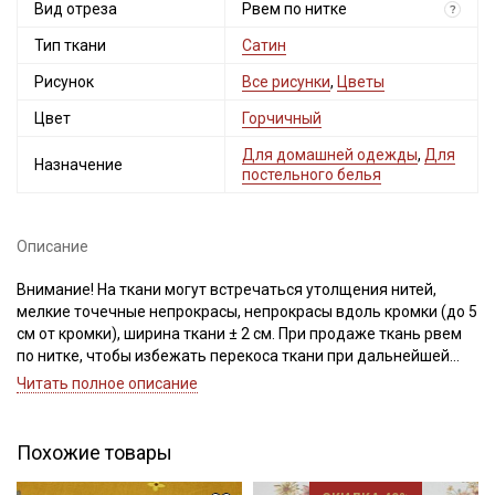
Вид отреза
Рвем по нитке
?
Тип ткани
Сатин
Рисунок
Все рисунки
,
Цветы
Цвет
Горчичный
Для домашней одежды
,
Для
Назначение
постельного белья
Описание
Внимание! На ткани могут встречаться утолщения нитей,
мелкие точечные непрокрасы, непрокрасы вдоль кромки (до 5
см от кромки), ширина ткани ± 2 см. При продаже ткань рвем
по нитке, чтобы избежать перекоса ткани при дальнейшей
обработке.
Читать полное описание
Просим учитывать это при заказе.
Секретная рассылка от Купава
Сатин – это хлопковый материал из крученой нити двойного
Похожие товары
плетения, благодаря особому плетению нитей имеет гладкую,
Мы публикуем здесь дополнительные
блестящую лицевую поверхность и шероховатую, плотную