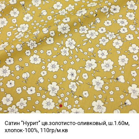
Сатин "Нурит" цв.золотисто-оливковый, ш.1.60м,
хлопок-100%, 110гр/м.кв