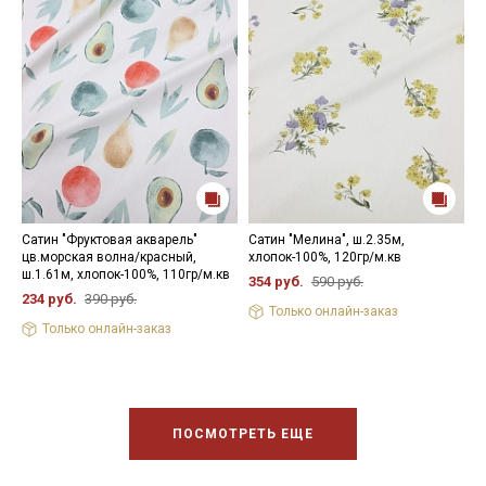
Сатин "Фруктовая акварель"
Сатин "Мелина", ш.2.35м,
С
цв.морская волна/красный,
хлопок-100%, 120гр/м.кв
б
ш.1.61м, хлопок-100%, 110гр/м.кв
1
354 руб.
590 руб.
234 руб.
390 руб.
6
Только онлайн-заказ
Только онлайн-заказ
ПОСМОТРЕТЬ ЕЩЕ