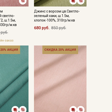
ом
Джинс с ворсом цв.Светло-
 светло-
зеленый хаки, ш.1.5м,
2, ш.1.5м,
хлопок-100%, 310гр/м.кв
330гр/м.кв
680 руб.
850 руб.
 руб.
йн-заказ
 20% АКЦИЯ
СКИДКА 20% АКЦИЯ