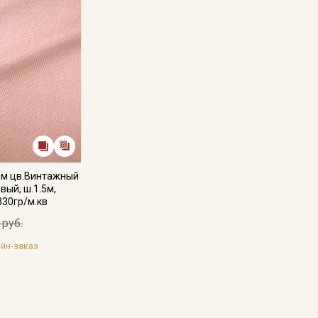
ом цв.Винтажный
вый, ш.1.5м,
330гр/м.кв
 руб.
йн-заказ