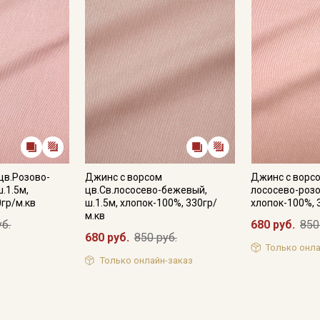
цв.Розово-
Джинс с ворсом
Джинс с ворс
.1.5м,
цв.Св.лососево-бежевый,
лососево-розо
0гр/м.кв
ш.1.5м, хлопок-100%, 330гр/
хлопок-100%, 
м.кв
уб.
680 руб.
850
680 руб.
850 руб.
Только онла
Только онлайн-заказ