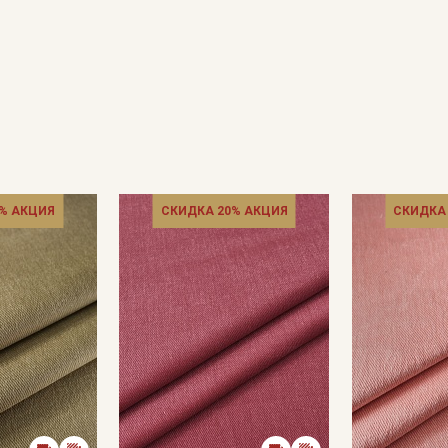
% АКЦИЯ
СКИДКА 20% АКЦИЯ
СКИДКА
Секретная рассылка от
Купава
Мы публикуем здесь дополнительные
промокоды и скидки до 30% на узкие
категории тканей
Электронная почта