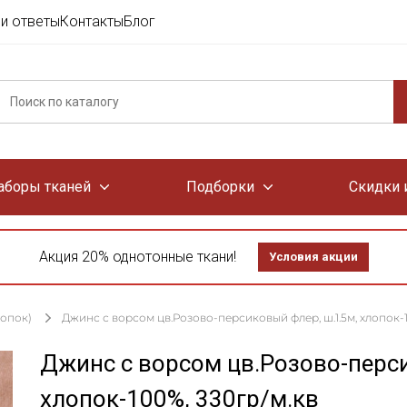
и ответы
Контакты
Блог
аборы тканей
Подборки
Скидки 
Акция 20% однотонные ткани!
Условия акции
лопок)
Джинс с ворсом цв.Розово-персиковый флер, ш.1.5м, хлопок-1
Джинс с ворсом цв.Розово-перси
хлопок-100%, 330гр/м.кв