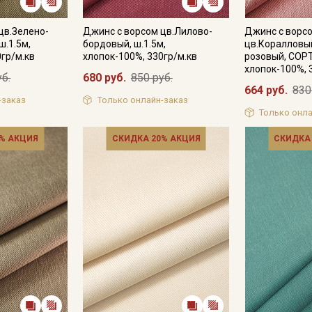
цв.Зелено-
Джинс с ворсом цв.Лилово-
Джинс с ворс
ш.1.5м,
бордовый, ш.1.5м,
цв.Коралловый
Подписаться
0гр/м.кв
хлопок-100%, 330гр/м.кв
розовый, СОРТ
хлопок-100%, 
уб.
680 руб.
850 руб.
664 руб.
830
Ознакомлен(а) с
Политикой обработки персональных
-заказ
Только онлайн-заказ
данных
и даю
Согласие на обработку персональных
данных
Только онла
Даю
Согласие на получение рекламных и
% АКЦИЯ
СКИДКА 20% АКЦИЯ
СКИДКА
информационных рассылок