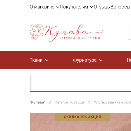
О магазине
Покупателям
Отзывы
Вопросы 
Ткани
Фурнитура
Н
"Купава"
Каталог товаров
Хлопковые ткани (х
СКИДКА 20% АКЦИЯ