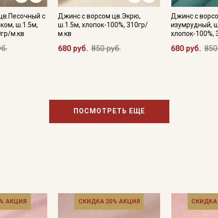
цв.Песочный с
Джинс с ворсом цв.Экрю,
Джинс с ворс
ком, ш.1.5м,
ш.1.5м, хлопок-100%, 310гр/
изумрудный, ш
0гр/м.кв
м.кв
хлопок-100%, 
уб.
680 руб.
850 руб.
680 руб.
850
ПОСМОТРЕТЬ ЕЩЕ
% АКЦИЯ
СКИДКА 20% АКЦИЯ
СКИДКА