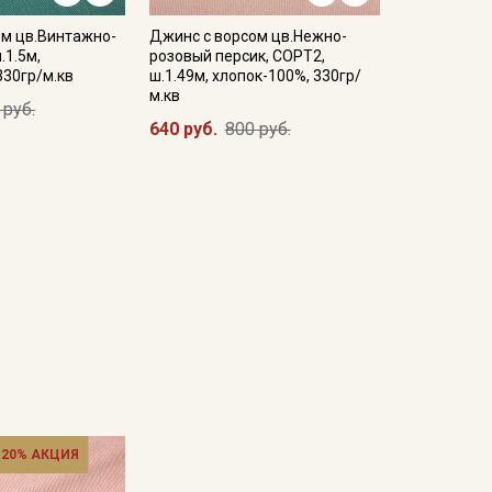
ом цв.Винтажно-
Джинс с ворсом цв.Нежно-
.1.5м,
розовый персик, СОРТ2,
330гр/м.кв
ш.1.49м, хлопок-100%, 330гр/
м.кв
 руб.
640 руб.
800 руб.
 20% АКЦИЯ