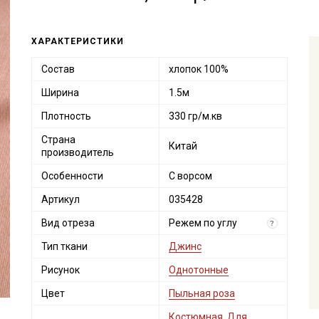
ХАРАКТЕРИСТИКИ
Состав
хлопок 100%
Ширина
1.5м
Плотность
330 гр/м.кв
Страна
Китай
производитель
Особенности
С ворсом
Артикул
035428
Вид отреза
Режем по углу
?
Тип ткани
Джинс
Рисунок
Однотонные
Цвет
Пыльная роза
Костюмная
,
Для