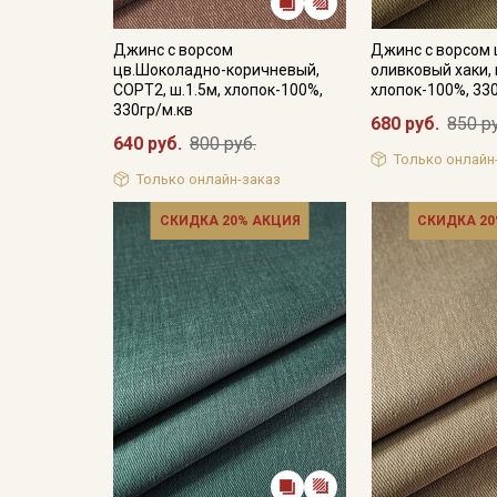
Джинс с ворсом
Джинс с ворсом 
цв.Шоколадно-коричневый,
оливковый хаки, 
СОРТ2, ш.1.5м, хлопок-100%,
хлопок-100%, 33
330гр/м.кв
680 руб.
850 р
640 руб.
800 руб.
Только онлайн
Только онлайн-заказ
СКИДКА 20% АКЦИЯ
СКИДКА 20