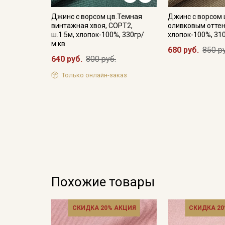
Джинс с ворсом цв.Темная
Джинс с ворсом 
винтажная хвоя, СОРТ2,
оливковым оттен
ш.1.5м, хлопок-100%, 330гр/
хлопок-100%, 31
м.кв
680 руб.
850 р
640 руб.
800 руб.
Только онлайн-заказ
Похожие товары
СКИДКА 20% АКЦИЯ
СКИДКА 20