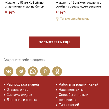
Жак.лента 55мм Кофейные
Жак.лента 16мм Желто-красные
Ж
славянские знаки на белом
ромбы на сверкающем зеленом
ч
85 руб.
40 руб.
4
Только онлайн-заказ
ПОСМОТРЕТЬ ЕЩЕ
Сохраните себе в соцсети
Распродажа тканей
Работы из наших тканей
Отзывы о нас
Наши контакты
Система скидок
Способы оплаты и
Доставка и оплата
реквизиты
Типы тканей