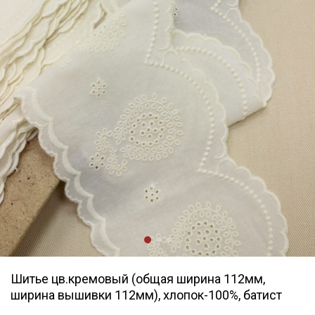
Шитье цв.кремовый (общая ширина 112мм,
ширина вышивки 112мм), хлопок-100%, батист