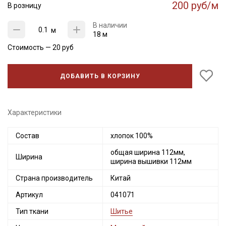
200 руб/м
В розницу
В наличии
м
18 м
Стоимость —
20
руб
ДОБАВИТЬ В КОРЗИНУ
Характеристики
Состав
хлопок 100%
Секретная рассылка от Купава
общая ширина 112мм,
Ширина
ширина вышивки 112мм
Мы публикуем здесь дополнительные
Страна производитель
Китай
промокоды и скидки до 30% на узкие
категории тканей
Артикул
041071
Тип ткани
Шитье
Электронная почта