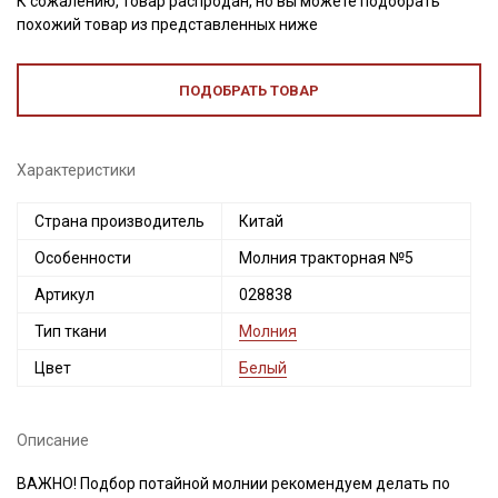
К сожалению, товар распродан, но вы можете подобрать
похожий товар из представленных ниже
ПОДОБРАТЬ ТОВАР
Характеристики
Страна производитель
Китай
Особенности
Молния тракторная №5
Секретная рассылка от Купава
Артикул
028838
Мы публикуем здесь дополнительные
Тип ткани
Молния
промокоды и скидки до 30% на узкие
Цвет
Белый
категории тканей
Электронная почта
Описание
ВАЖНО! Подбор потайной молнии рекомендуем делать по