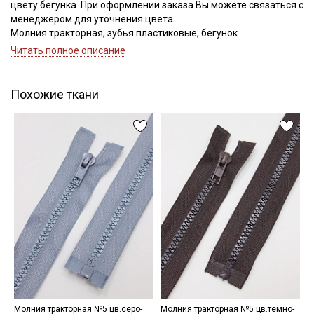
цвету бегунка. При оформлении заказа Вы можете связаться с
менеджером для уточнения цвета.
Молния тракторная, зубья пластиковые, бегунок
Подписаться
металлический, номер соответствует ширине зубьев.
Читать полное описание
Внимание: СОРТ2, встречаются загрязнения на тесьме!
Ознакомлен(а) с
Политикой обработки персональных
данных
и даю
Согласие на обработку персональных
Похожие ткани
данных
Даю
Согласие на получение рекламных и
информационных рассылок
Молния тракторная №5 цв.серо-
Молния тракторная №5 цв.темно-
М