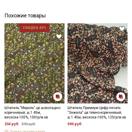
данных
и даю
Согласие на обработку персональных
данных
Похожие товары
Даю
Согласие на получение рекламных и
информационных рассылок
СКИДКА 40%
Штапель "Мироль" цв.шоколадно-
Штапель Премиум Цифр.печать
коричневый, ш.1.45м,
"Энжела" цв.темно-коричневый,
вискоза-100%, 100гр/м.кв
ш.1.45м, вискоза-100%, 125гр/м.кв
234 руб.
390 руб.
590 руб.
Только онлайн-заказ