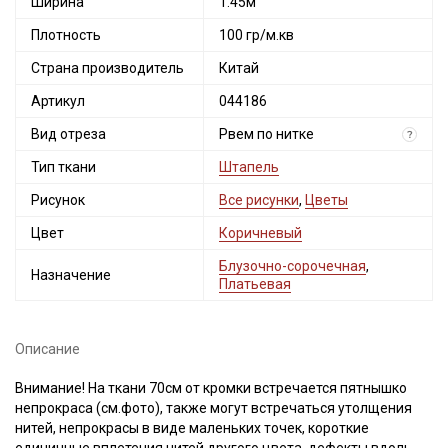
Ширина
1.45м
Плотность
100 гр/м.кв
Страна производитель
Китай
Артикул
044186
Вид отреза
Рвем по нитке
?
Тип ткани
Штапель
Рисунок
Все рисунки
,
Цветы
Цвет
Коричневый
Блузочно-сорочечная
,
Назначение
Платьевая
Описание
Внимание! На ткани 70см от кромки встречается пятнышко
непрокраса (см.фото), также могут встречаться утолщения
нитей, непрокрасы в виде маленьких точек, короткие