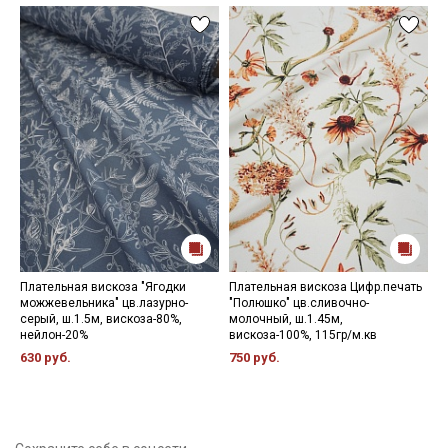
Плательная вискоза "Ягодки
Плательная вискоза Цифр.печать
Ш
можжевельника" цв.лазурно-
"Полюшко" цв.сливочно-
н
серый, ш.1.5м, вискоза-80%,
молочный, ш.1.45м,
в
нейлон-20%
вискоза-100%, 115гр/м.кв
5
630 руб.
750 руб.