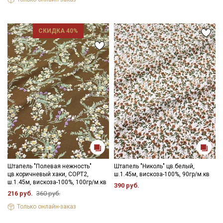
СКИДКА 40%
Штапель "Полевая нежность"
Штапель "Николь" цв.белый,
цв.коричневый хаки, СОРТ2,
ш.1.45м, вискоза-100%, 90гр/м.кв
ш.1.45м, вискоза-100%, 100гр/м.кв
390 руб.
216 руб.
360 руб.
Только онлайн-заказ