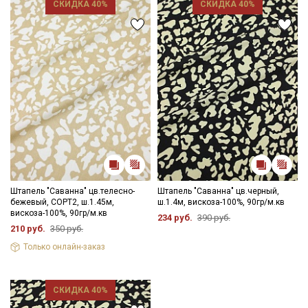
СКИДКА 40%
СКИДКА 40%
Штапель "Саванна" цв.телесно-
Штапель "Саванна" цв.черный,
бежевый, СОРТ2, ш.1.45м,
ш.1.4м, вискоза-100%, 90гр/м.кв
вискоза-100%, 90гр/м.кв
234 руб.
390 руб.
210 руб.
350 руб.
Только онлайн-заказ
СКИДКА 40%