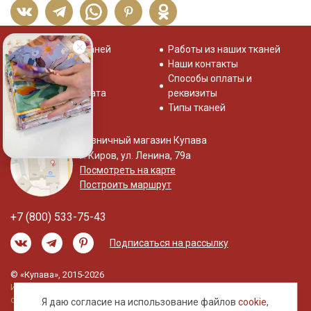
Распродажа тканей
Работы из наших тканей
Отзывы о нас
Наши контакты
Система скидок
Способы оплаты и
Доставка и оплата
реквизиты
Типы тканей
Розничный магазин Купава
г. Киров, ул. Ленина, 79а
Посмотреть на карте
Построить маршрут
+7 (800) 533-75-43
Подписаться на рассылку
© «Купава», 2015-2026
Информация на сайте не является публичной
офертой.
Я даю согласие на использование файлов
cookie
,