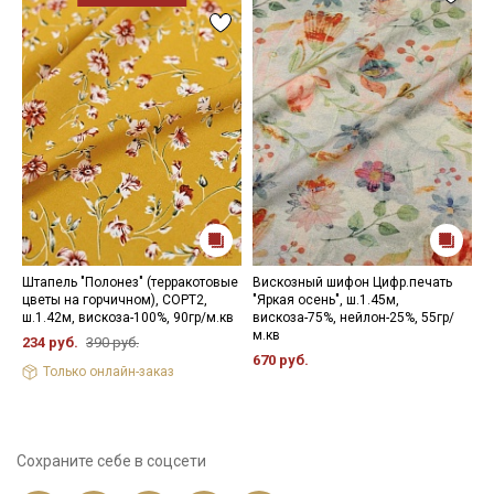
Штапель "Полонез" (терракотовые
Вискозный шифон Цифр.печать
Ш
цветы на горчичном), СОРТ2,
"Яркая осень", ш.1.45м,
ц
ш.1.42м, вискоза-100%, 90гр/м.кв
вискоза-75%, нейлон-25%, 55гр/
в
м.кв
234 руб.
390 руб.
2
670 руб.
Только онлайн-заказ
Сохраните себе в соцсети