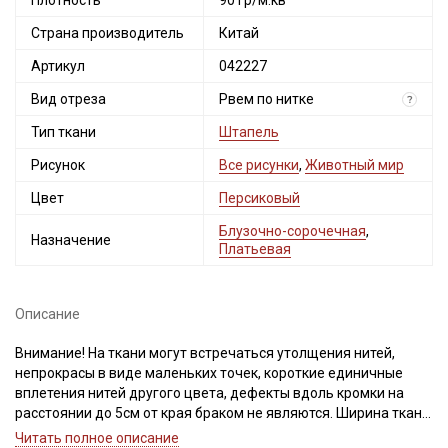
Плотность
90 гр/м.кв
Страна производитель
Китай
Артикул
042227
Вид отреза
Рвем по нитке
?
Тип ткани
Штапель
Рисунок
Все рисунки
,
Животный мир
Цвет
Персиковый
Блузочно-сорочечная
,
Назначение
Платьевая
Описание
Внимание! На ткани могут встречаться утолщения нитей,
непрокрасы в виде маленьких точек, короткие единичные
вплетения нитей другого цвета, дефекты вдоль кромки на
расстоянии до 5см от края браком не являются. Ширина ткани
±2см. Просим учитывать это при покупке.
Читать полное описание