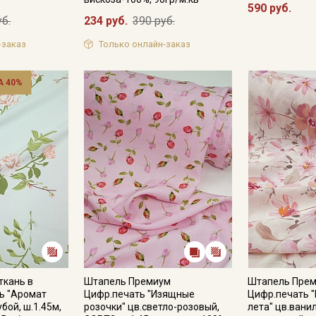
590 руб.
уб.
234 руб.
390 руб.
-заказ
Только онлайн-заказ
Подписаться
 40%
Ознакомлен(а) с
Политикой обработки персональных
данных
и даю
Согласие на обработку персональных
данных
Даю
Согласие на получение рекламных и
информационных рассылок
ткань в
Штапель Премиум
Штапель Пре
ь "Аромат
Цифр.печать "Изящные
Цифр.печать 
убой, ш.1.45м,
розочки" цв.светло-розовый,
лета" цв.вани