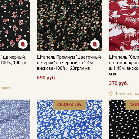
" цв.черный,
Штапель Премиум "Цветочный
Штапель "Сел
-100%, 100гр/
ветерок" цв.черный, ш.1.4м,
цв.темно-крас
вискоза-100%, 120гр/м.кв
ш.1.45м, виско
м.кв
590 руб.
370 руб.
-заказ
Только онла
СКИДКА 40%
СКИ