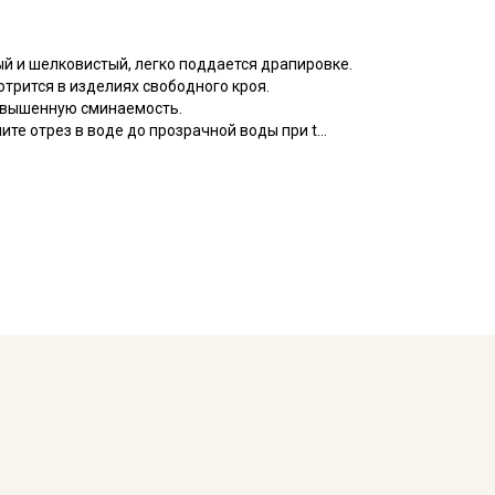
ый и шелковистый, легко поддается драпировке.
трится в изделиях свободного кроя.
овышенную сминаемость.
те отрез в воде до прозрачной воды при t
 и слегка влажную ткань прогладьте теплым утюгом,
пуски на швы и использовать иглы и нитки для
кани в зависимости от настроек вашего монитора и