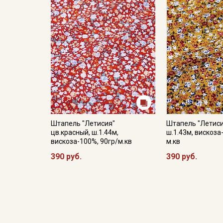
Штапель "Летисия"
Штапель "Летиси
цв.красный, ш.1.44м,
ш.1.43м, вискоза
вискоза-100%, 90гр/м.кв
м.кв
390 руб.
390 руб.