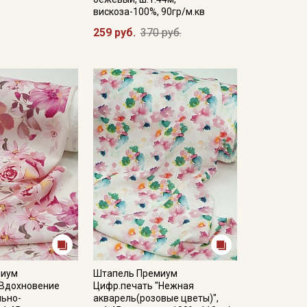
вискоза-100%, 90гр/м.кв
259 руб.
370 руб.
миум
Штапель Премиум
"Вдохновение
Цифр.печать "Нежная
льно-
акварель(розовые цветы)",