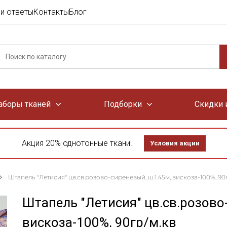
и ответы
Контакты
Блог
аборы тканей
Подборки
Скидки 
Акция 20% однотонные ткани!
Условия акции
Штапель "Летисия" цв.св.розово-сиреневый, ш.1.45м, вискоза-100%, 90
Штапель "Летисия" цв.св.розово
вискоза-100%, 90гр/м.кв