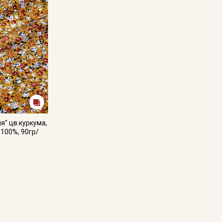
я" цв.куркума,
-100%, 90гр/