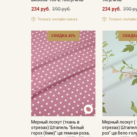
234 руб.
390 руб.
234 руб.
390 р
Только онлайн-заказ
Только онлайн
СКИДКА 40%
СКИДКА
Мерный лоскут (ткань в
Мерный лоскут ( 
отрезах) Штапель "Белый
отрезах) Штапел
горох (6мм)" цв.темная роза,
роз" цв.бело-гол