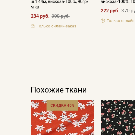
ш.1.44м, вискоза-100%, 90гр/
вискоза-100%, 1
м.кв
222 руб.
370 р
234 руб.
390 руб.
Только онлайн
Только онлайн-заказ
Похожие ткани
СКИДКА 40%