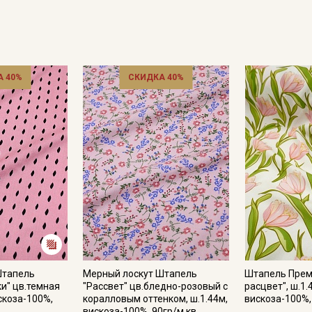
 40%
СКИДКА 40%
Секретная рассылка от
Купава
Мы публикуем здесь дополнительные
промокоды и скидки до 30% на узкие
категории тканей
Штапель
Мерный лоскут Штапель
Штапель Прем
ки" цв.темная
"Рассвет" цв.бледно-розовый с
расцвет", ш.1.
Электронная почта
искоза-100%,
коралловым оттенком, ш.1.44м,
вискоза-100%,
вискоза-100%, 90гр/м.кв