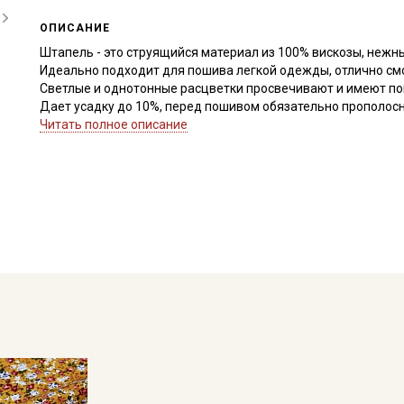
ОПИСАНИЕ
Штапель - это струящийся материал из 100% вискозы, нежн
Идеально подходит для пошива легкой одежды, отлично смо
Светлые и однотонные расцветки просвечивают и имеют п
Дает усадку до 10%, перед пошивом обязательно прополосни
дальнейших стирок, но не выше 40С, подсушите в один слой
Читать полное описание
с изнаночной стороны.
Край ткани склонен к осыпанию, рекомендуем увеличить при
легких видов ткани.
Уход:
- стирка до 30C режим "ручной стирки"
- запрещены отбеливатели
- сушить в подвешенном и расправленном состоянии
- гладить на низкой температуре (с изнанки).
Цветопередача может отличаться от оригинального цвета т
в зависимости от партии.