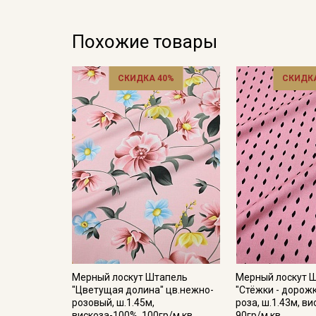
Похожие товары
СКИДКА 40%
СКИДКА
Мерный лоскут Штапель
Мерный лоскут 
"Цветущая долина" цв.нежно-
"Стёжки - дорож
розовый, ш.1.45м,
роза, ш.1.43м, в
вискоза-100%, 100гр/м.кв
90гр/м.кв