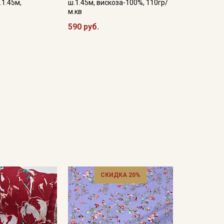
.1.45м,
ш.1.45м, вискоза-100%, 110гр/
м.кв
590 руб.
СКИДКА 20%