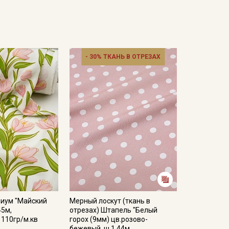
- 30% ТКАНЬ В ОТРЕЗАХ
иум "Майский
Мерный лоскут (ткань в
45м,
отрезах) Штапель "Белый
 110гр/м.кв
горох (9мм) цв.розово-
бежевый, ш.1.44м,