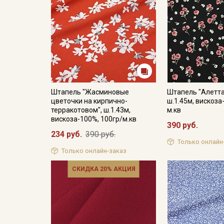
Штапель "Жасминовые
Штапель "Алетта
цветочки на кирпично-
ш.1.45м, вискоза
терракотовом", ш.1.43м,
м.кв
вискоза-100%, 100гр/м.кв
390 руб.
234 руб.
390 руб.
Только онлайн
Только онлайн-заказ
СКИДКА 20% АКЦИЯ