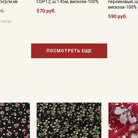
05гр/м.кв
СОРТ2, ш.1.45м, вискоза-100%
персиковый, ш
вискоза-100%
уб.
570 руб.
590 руб.
-заказ
ПОСМОТРЕТЬ ЕЩЕ